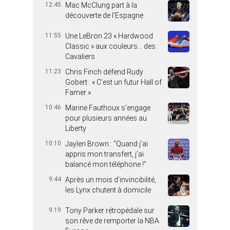
12:45
Mac McClung part à la
découverte de l’Espagne
11:55
Une LeBron 23 « Hardwood
Classic » aux couleurs… des
Cavaliers
11:23
Chris Finch défend Rudy
Gobert : « C’est un futur Hall of
Famer »
10:46
Marine Fauthoux s’engage
pour plusieurs années au
Liberty
10:10
Jaylen Brown : “Quand j’ai
appris mon transfert, j’ai
balancé mon téléphone !”
9:44
Après un mois d’invincibilité,
les Lynx chutent à domicile
9:19
Tony Parker rétropédale sur
son rêve de remporter la NBA