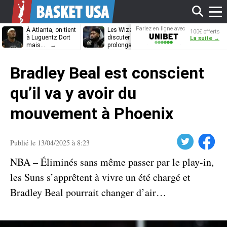
Affi
Pariez en ligne avec
À Atlanta, on tient
Les Wizards vont
Dennis Schrö
100€ offerts
Unibet
à Luguentz Dort
discuter
découvrira-t-il
La suite →
mais…
prolongation avec
12e équipe
Anthony Davis
différente ?
le
Bradley Beal est conscient
men
qu’il va y avoir du
mouvement à Phoenix
Twitter
Facebook
Publié le 13/04/2025 à 8:23
NBA – Éliminés sans même passer par le play-in,
les Suns s’apprêtent à vivre un été chargé et
Bradley Beal pourrait changer d’air…