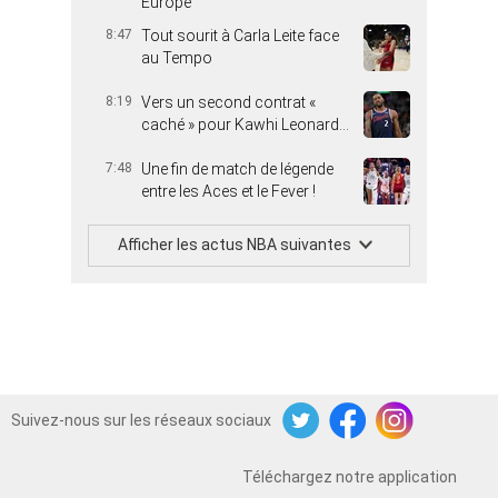
Europe
8:47
Tout sourit à Carla Leite face
au Tempo
8:19
Vers un second contrat «
caché » pour Kawhi Leonard…
7:48
Une fin de match de légende
entre les Aces et le Fever !
Afficher les actus NBA suivantes
Suivez-nous sur les réseaux sociaux
Twitter
Facebook
Instagram
Téléchargez notre application