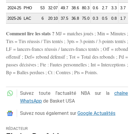
2024-25
PHO
53
32:07
49.7
38.6
80.3
0.6
2.7
3.3
3.7
2.
2025-26
LAC
6
20:10
37.5
36.8
75.0
0.3
0.5
0.8
1.7
2.
Comment lire les stats ?
MJ = matches joués ; Min = Minutes ;
Tirs = Tirs réussis / Tirs tentés ; 3pts = 3-points / 3-points tentés ;
LF = lancers-francs réussis / lancers-francs tentés ; Off = rebond
offensif ; Def= rebond défensif ; Tot = Total des rebonds ; Pd =
passes décisives ; Fte : Fautes personnelles ; Int = Interceptions ;
Bp = Balles perdues ; Ct : Contres ; Pts = Points.
Suivez toute l'actualité NBA sur la
chaîne
WhatsApp
de Basket USA
Suivez nous également sur
Google Actualités
RÉDACTEUR