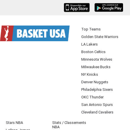
iOS
Android
Top Teams
Golden State Warriors
LA Lakers
Boston Celtics
Minnesota Wolves
Milwaukee Bucks
NY Knicks
Denver Nuggets
Philadelphia Sixers
OKC Thunder
San Antonio Spurs
Cleveland Cavaliers
Stars NBA
Stats / Classements
NBA