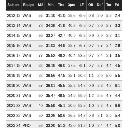
Saison
Equipe
MJ
Min
Tirs
3pts
LF
Off
Def
Tot
Pd
Fte
2012-13
WAS
56
31:10
41.0
38.6
78.6
0.8
3.0
3.8
2.4
2.
2013-14
WAS
73
34:39
41.9
40.2
78.8
0.7
3.0
3.7
3.3
2.
2014-15
WAS
63
33:27
42.7
40.9
78.3
0.9
2.9
3.8
3.1
2.
2015-16
WAS
55
31:03
44.9
38.7
76.7
0.7
2.7
3.4
2.9
2.
2016-17
WAS
77
35:52
48.2
40.4
82.5
0.7
2.4
3.1
3.5
2.
2017-18
WAS
82
36:18
46.0
37.5
79.1
0.7
3.7
4.4
4.5
2.
2018-19
WAS
82
36:56
47.5
35.1
80.8
1.1
3.9
5.0
5.5
2.
2019-20
WAS
57
36:01
45.5
35.3
84.2
0.9
3.3
4.2
6.1
2.
2020-21
WAS
60
35:47
48.5
34.9
88.9
1.2
3.5
4.7
4.4
2.
2021-22
WAS
40
35:59
45.1
30.0
83.3
1.0
3.8
4.7
6.6
2.
2022-23
WAS
50
33:28
50.6
36.5
84.2
0.8
3.1
3.9
5.4
2.
2023-24
PHO
53
33:20
51.3
43.0
81.3
1.0
3.4
4.4
5.0
2.