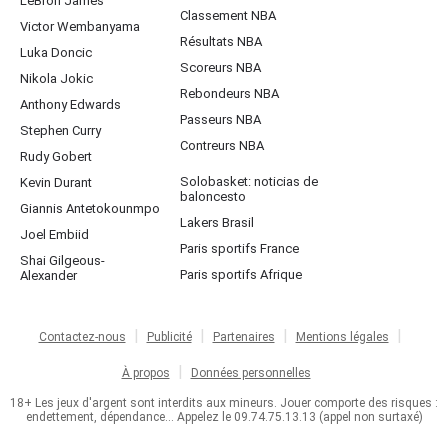
LeBron James
Classement NBA
Victor Wembanyama
Résultats NBA
Luka Doncic
Scoreurs NBA
Nikola Jokic
Rebondeurs NBA
Anthony Edwards
Passeurs NBA
Stephen Curry
Contreurs NBA
Rudy Gobert
Solobasket: noticias de
Kevin Durant
baloncesto
Giannis Antetokounmpo
Lakers Brasil
Joel Embiid
Paris sportifs France
Shai Gilgeous-
Paris sportifs Afrique
Alexander
Contactez-nous
Publicité
Partenaires
Mentions légales
À propos
Données personnelles
18+ Les jeux d'argent sont interdits aux mineurs. Jouer comporte des risques :
endettement, dépendance... Appelez le 09.74.75.13.13 (appel non surtaxé)