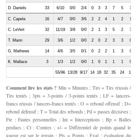
D. Daniels
33
6/10
0/0
2/4
0
3
3
7
5
3
C. Capela
16
4/7
0/0
3/6
2
2
4
1
2
1
C. LeVert
32
11/19
3/8
0/0
2
1
3
5
2
3
T. Mann
29
3/6
1/2
0/0
2
0
2
3
3
0
G. Mathews
14
4/6
3/5
0/1
0
2
2
1
3
0
K. Wallace
3
1/3
1/2
0/0
1
0
1
1
1
0
55/96
13/28
9/17
14
18
32
35
24
12
Comment lire les stats ?
Min = Minutes ; Tirs = Tirs réussis /
Tirs tentés ; 3pts = 3-points / 3-points tentés ; LF = lancers-
francs réussis / lancers-francs tentés ; O = rebond offensif ; D=
rebond défensif ; T = Total des rebonds ; Pd = passes décisives ;
Fte : Fautes personnelles ; Int = Interceptions ; Bp = Balles
perdues ; Ct : Contres ; +/- = Différentiel de points quand le
joueur est sur le terrain ; Pts = Points ; Eval : évaluation du