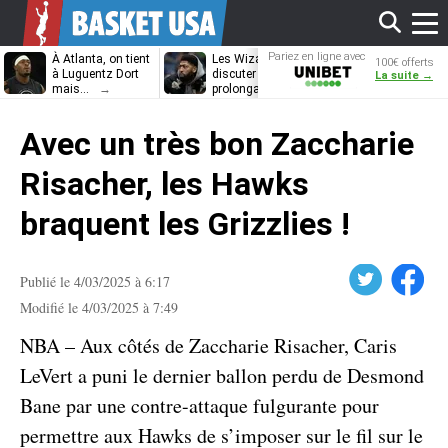
Affi
Pariez en ligne avec
À Atlanta, on tient
Les Wizards vont
Dennis Schrö
100€ offerts
Unibet
à Luguentz Dort
discuter
découvrira-t-il
La suite →
mais…
prolongation avec
12e équipe
Anthony Davis
différente ?
le
Avec un très bon Zaccharie
men
Risacher, les Hawks
braquent les Grizzlies !
Twitter
Facebook
Publié le 4/03/2025 à 6:17
Modifié le 4/03/2025 à 7:49
NBA – Aux côtés de Zaccharie Risacher, Caris
LeVert a puni le dernier ballon perdu de Desmond
Bane par une contre-attaque fulgurante pour
permettre aux Hawks de s’imposer sur le fil sur le