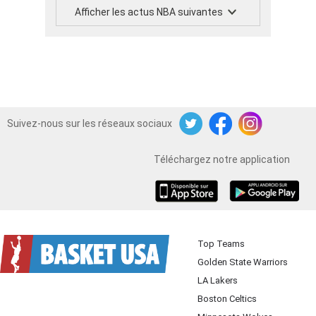
Afficher les actus NBA suivantes
Suivez-nous sur les réseaux sociaux
Twitter
Facebook
Instagram
Téléchargez notre application
iOS
Android
Top Teams
Golden State Warriors
LA Lakers
Boston Celtics