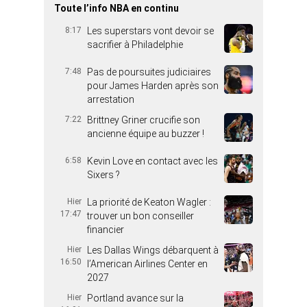
Toute l’info NBA en continu
8:17
Les superstars vont devoir se
sacrifier à Philadelphie
7:48
Pas de poursuites judiciaires
pour James Harden après son
arrestation
7:22
Brittney Griner crucifie son
ancienne équipe au buzzer !
6:58
Kevin Love en contact avec les
Sixers ?
Hier
La priorité de Keaton Wagler :
17:47
trouver un bon conseiller
financier
Hier
Les Dallas Wings débarquent à
16:50
l’American Airlines Center en
2027
Hier
Portland avance sur la