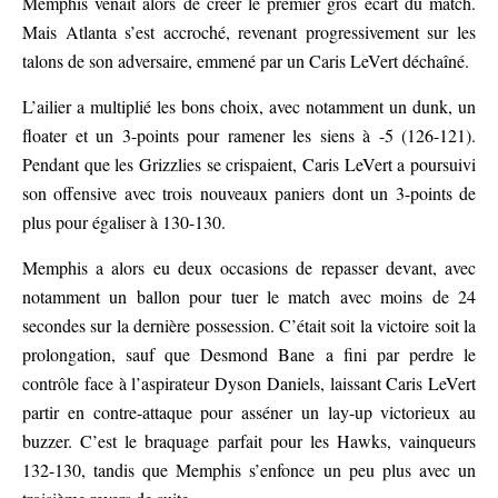
Memphis venait alors de créer le premier gros écart du match.
Mais Atlanta s’est accroché, revenant progressivement sur les
talons de son adversaire, emmené par un Caris LeVert déchaîné.
L’ailier a multiplié les bons choix, avec notamment un dunk, un
floater et un 3-points pour ramener les siens à -5 (126-121).
Pendant que les Grizzlies se crispaient, Caris LeVert a poursuivi
son offensive avec trois nouveaux paniers dont un 3-points de
plus pour égaliser à 130-130.
Memphis a alors eu deux occasions de repasser devant, avec
notamment un ballon pour tuer le match avec moins de 24
secondes sur la dernière possession. C’était soit la victoire soit la
prolongation, sauf que Desmond Bane a fini par perdre le
contrôle face à l’aspirateur Dyson Daniels, laissant Caris LeVert
partir en contre-attaque pour asséner un lay-up victorieux au
buzzer. C’est le braquage parfait pour les Hawks, vainqueurs
132-130, tandis que Memphis s’enfonce un peu plus avec un