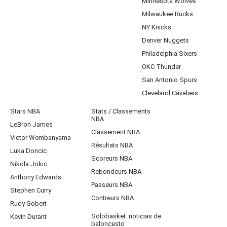
Minnesota Wolves
Milwaukee Bucks
NY Knicks
Denver Nuggets
Philadelphia Sixers
OKC Thunder
San Antonio Spurs
Cleveland Cavaliers
Stars NBA
Stats / Classements
NBA
LeBron James
Classement NBA
Victor Wembanyama
Résultats NBA
Luka Doncic
Scoreurs NBA
Nikola Jokic
Rebondeurs NBA
Anthony Edwards
Passeurs NBA
Stephen Curry
Contreurs NBA
Rudy Gobert
Solobasket: noticias de
Kevin Durant
baloncesto