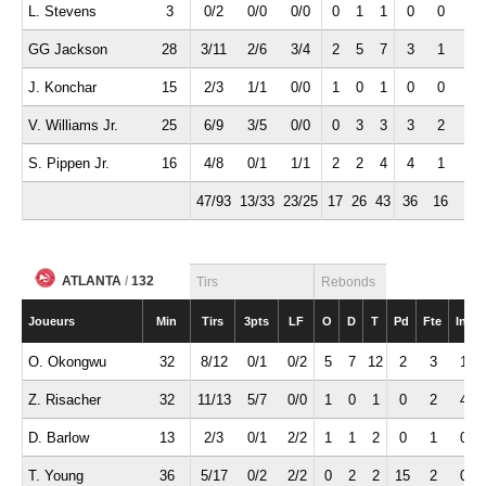
L. Stevens
3
0/2
0/0
0/0
0
1
1
0
0
1
GG Jackson
28
3/11
2/6
3/4
2
5
7
3
1
0
J. Konchar
15
2/3
1/1
0/0
1
0
1
0
0
1
V. Williams Jr.
25
6/9
3/5
0/0
0
3
3
3
2
0
S. Pippen Jr.
16
4/8
0/1
1/1
2
2
4
4
1
1
47/93
13/33
23/25
17
26
43
36
16
7
ATLANTA
/
132
Tirs
Rebonds
Joueurs
Min
Tirs
3pts
LF
O
D
T
Pd
Fte
Int
O. Okongwu
32
8/12
0/1
0/2
5
7
12
2
3
1
Z. Risacher
32
11/13
5/7
0/0
1
0
1
0
2
4
D. Barlow
13
2/3
0/1
2/2
1
1
2
0
1
0
T. Young
36
5/17
0/2
2/2
0
2
2
15
2
0