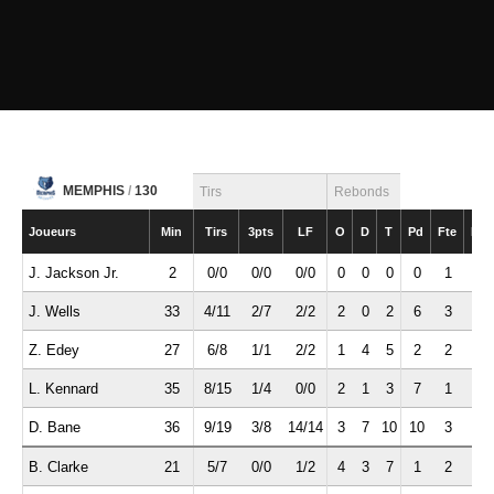
MEMPHIS
/
130
Tirs
Rebonds
Joueurs
Min
Tirs
3pts
LF
O
D
T
Pd
Fte
Int
J. Jackson Jr.
2
0/0
0/0
0/0
0
0
0
0
1
0
J. Wells
33
4/11
2/7
2/2
2
0
2
6
3
2
Z. Edey
27
6/8
1/1
2/2
1
4
5
2
2
0
L. Kennard
35
8/15
1/4
0/0
2
1
3
7
1
2
D. Bane
36
9/19
3/8
14/14
3
7
10
10
3
0
B. Clarke
21
5/7
0/0
1/2
4
3
7
1
2
0