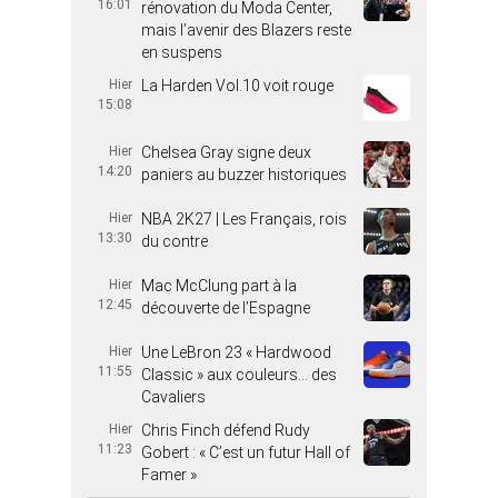
16:01
rénovation du Moda Center,
mais l’avenir des Blazers reste
en suspens
Hier
La Harden Vol.10 voit rouge
15:08
Hier
Chelsea Gray signe deux
14:20
paniers au buzzer historiques
Hier
NBA 2K27 | Les Français, rois
13:30
du contre
Hier
Mac McClung part à la
12:45
découverte de l’Espagne
Hier
Une LeBron 23 « Hardwood
11:55
Classic » aux couleurs… des
Cavaliers
Hier
Chris Finch défend Rudy
11:23
Gobert : « C’est un futur Hall of
Famer »