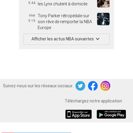
9:44
les Lynx chutent à domicile
Hier
Tony Parker rétropédale sur
9:19
son rêve de remporter la NBA
Europe
Afficher les actus NBA suivantes
Suivez-nous sur les réseaux sociaux
Twitter
Facebook
Instagram
Téléchargez notre application
iOS
Android