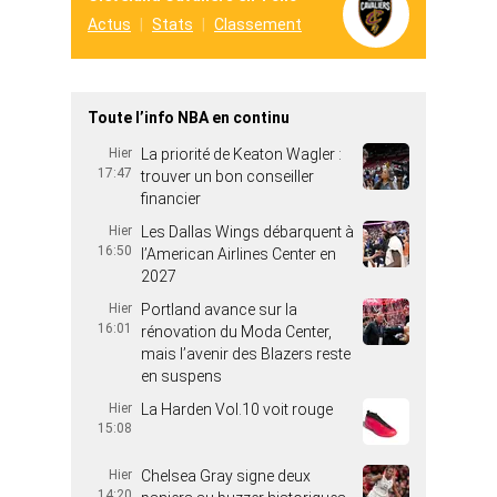
Actus
Stats
Classement
Toute l’info NBA en continu
Hier
La priorité de Keaton Wagler :
17:47
trouver un bon conseiller
financier
Hier
Les Dallas Wings débarquent à
16:50
l’American Airlines Center en
2027
Hier
Portland avance sur la
16:01
rénovation du Moda Center,
mais l’avenir des Blazers reste
en suspens
Hier
La Harden Vol.10 voit rouge
15:08
Hier
Chelsea Gray signe deux
14:20