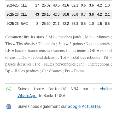
2024-25
CLE
27
25:02
48.5
42.6
82.1
0.6
3.6
4.2
1.3
2.
2025-26
CLE
43
26:10
42.3
30.8
86.9
0.7
3.6
4.2
2.1
2.
2025-26
SAC
2
25:30
21.1
22.2
83.3
0.5
1.0
1.5
0.5
2.
Comment lire les stats ?
MJ = matches joués ; Min = Minutes ;
Tirs = Tirs réussis / Tirs tentés ; 3pts = 3-points / 3-points tentés ;
LF = lancers-francs réussis / lancers-francs tentés ; Off = rebond
offensif ; Def= rebond défensif ; Tot = Total des rebonds ; Pd =
passes décisives ; Fte : Fautes personnelles ; Int = Interceptions ;
Bp = Balles perdues ; Ct : Contres ; Pts = Points.
Suivez toute l'actualité NBA sur la
chaîne
WhatsApp
de Basket USA
Suivez nous également sur
Google Actualités