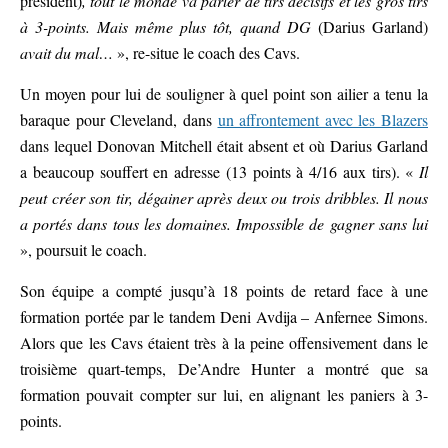
président)
, tout le monde va parler de tirs décisifs et les gros tirs
à 3-points. Mais même plus tôt, quand DG
(Darius Garland)
avait du mal…
», re-situe le coach des Cavs.
Un moyen pour lui de souligner à quel point son ailier a tenu la
baraque pour Cleveland, dans
un affrontement avec les Blazers
dans lequel Donovan Mitchell était absent et où Darius Garland
a beaucoup souffert en adresse (13 points à 4/16 aux tirs). «
Il
peut créer son tir, dégainer après deux ou trois dribbles. Il nous
a portés dans tous les domaines. Impossible de gagner sans lui
», poursuit le coach.
Son équipe a compté jusqu’à 18 points de retard face à une
formation portée par le tandem Deni Avdija – Anfernee Simons.
Alors que les Cavs étaient très à la peine offensivement dans le
troisième quart-temps, De’Andre Hunter a montré que sa
formation pouvait compter sur lui, en alignant les paniers à 3-
points.