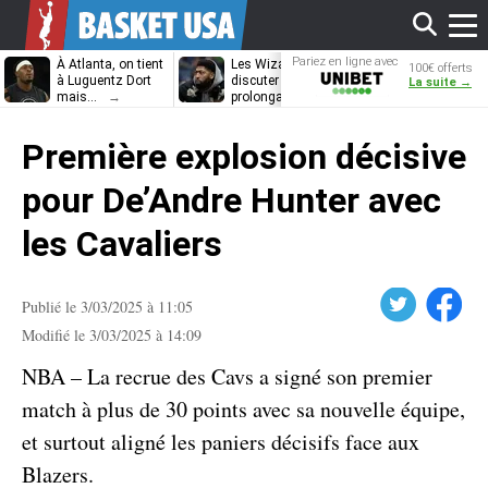
Affi
Pariez en ligne avec
À Atlanta, on tient
Les Wizards vont
Dennis Schrö
100€ offerts
Unibet
à Luguentz Dort
discuter
découvrira-t-il
La suite →
mais…
prolongation avec
12e équipe
Anthony Davis
différente ?
le
Première explosion décisive
men
pour De’Andre Hunter avec
les Cavaliers
Twitter
Facebook
Publié le 3/03/2025 à 11:05
Modifié le 3/03/2025 à 14:09
NBA – La recrue des Cavs a signé son premier
match à plus de 30 points avec sa nouvelle équipe,
et surtout aligné les paniers décisifs face aux
Blazers.