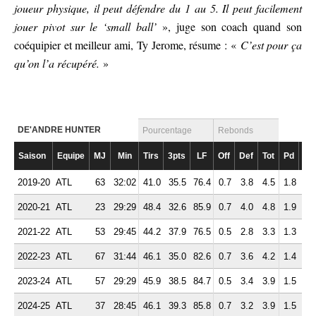
joueur physique, il peut défendre du 1 au 5. Il peut facilement
jouer pivot sur le ‘small ball’
», juge son coach quand son
coéquipier et meilleur ami, Ty Jerome, résume : «
C’est pour ça
qu’on l’a récupéré.
»
DE'ANDRE HUNTER
Pourcentage
Rebonds
Saison
Equipe
MJ
Min
Tirs
3pts
LF
Off
Def
Tot
Pd
Fte
2019-20
ATL
63
32:02
41.0
35.5
76.4
0.7
3.8
4.5
1.8
2.
2020-21
ATL
23
29:29
48.4
32.6
85.9
0.7
4.0
4.8
1.9
2.
2021-22
ATL
53
29:45
44.2
37.9
76.5
0.5
2.8
3.3
1.3
2.
2022-23
ATL
67
31:44
46.1
35.0
82.6
0.7
3.6
4.2
1.4
3.
2023-24
ATL
57
29:29
45.9
38.5
84.7
0.5
3.4
3.9
1.5
2.
2024-25
ATL
37
28:45
46.1
39.3
85.8
0.7
3.2
3.9
1.5
2.