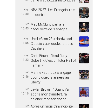
paniers au buzzer historiques
Hier
NBA 2K27 | Les Français, rois
13:30
du contre
Hier
Mac McClung part à la
12:45
découverte de l’Espagne
Hier
Une LeBron 23 « Hardwood
11:55
Classic » aux couleurs… des
Cavaliers
Hier
Chris Finch défend Rudy
11:23
Gobert : « C’est un futur Hall of
Famer »
Hier
Marine Fauthoux s’engage
10:46
pour plusieurs années au
Liberty
Hier
Jaylen Brown : “Quand j’ai
10:10
appris mon transfert, j’ai
balancé mon téléphone !”
Hier
Après un mois d’invincibilité,