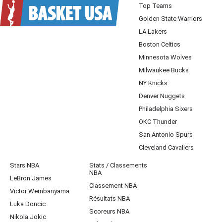
Top Teams
Golden State Warriors
LA Lakers
Boston Celtics
Minnesota Wolves
Milwaukee Bucks
NY Knicks
Denver Nuggets
Philadelphia Sixers
OKC Thunder
San Antonio Spurs
Cleveland Cavaliers
Stars NBA
Stats / Classements
NBA
LeBron James
Classement NBA
Victor Wembanyama
Résultats NBA
Luka Doncic
Scoreurs NBA
Nikola Jokic