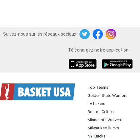
Suivez-nous sur les réseaux sociaux
Twitter
Facebook
Instagram
Téléchargez notre application
iOS
Android
Top Teams
Golden State Warriors
LA Lakers
Boston Celtics
Minnesota Wolves
Milwaukee Bucks
NY Knicks