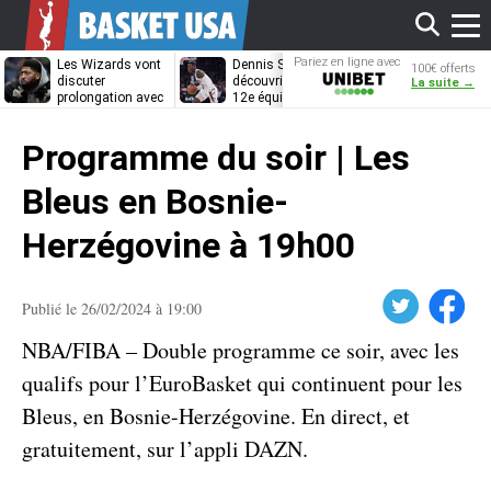
Affi
Pariez en ligne avec
Les Wizards vont
Dennis Schröder
Les Grizzlies
100€ offerts
Unibet
discuter
découvrira-t-il une
cherchent déj
La suite →
prolongation avec
12e équipe
porte de sorti
Anthony Davis
différente ?
pour D’Angelo
le
Russell
Programme du soir | Les
men
Bleus en Bosnie-
Herzégovine à 19h00
Twitter
Facebook
Publié le 26/02/2024 à 19:00
NBA/FIBA – Double programme ce soir, avec les
qualifs pour l’EuroBasket qui continuent pour les
Bleus, en Bosnie-Herzégovine. En direct, et
gratuitement, sur l’appli DAZN.