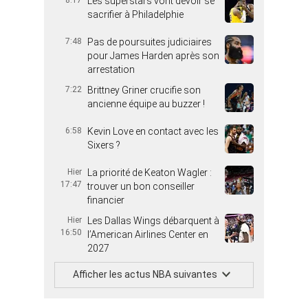
8:17
Les superstars vont devoir se
sacrifier à Philadelphie
7:48
Pas de poursuites judiciaires
pour James Harden après son
arrestation
7:22
Brittney Griner crucifie son
ancienne équipe au buzzer !
6:58
Kevin Love en contact avec les
Sixers ?
Hier
La priorité de Keaton Wagler :
17:47
trouver un bon conseiller
financier
Hier
Les Dallas Wings débarquent à
16:50
l’American Airlines Center en
2027
Afficher les actus NBA suivantes