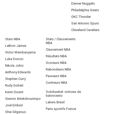
Denver Nuggets
Philadelphia Sixers
OKC Thunder
San Antonio Spurs
Cleveland Cavaliers
Stars NBA
Stats / Classements
NBA
LeBron James
Classement NBA
Victor Wembanyama
Résultats NBA
Luka Doncic
Scoreurs NBA
Nikola Jokic
Rebondeurs NBA
Anthony Edwards
Passeurs NBA
Stephen Curry
Contreurs NBA
Rudy Gobert
Solobasket: noticias de
Kevin Durant
baloncesto
Giannis Antetokounmpo
Lakers Brasil
Joel Embiid
Paris sportifs France
Shai Gilgeous-