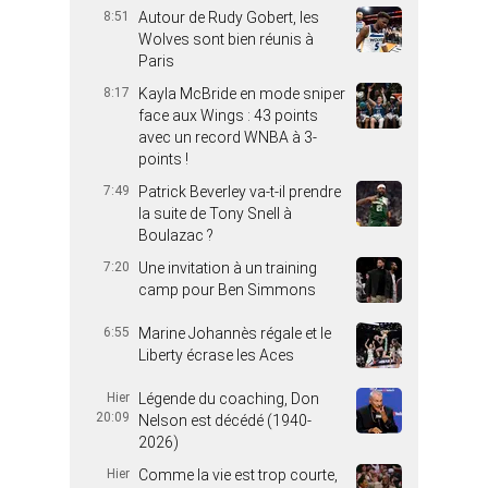
8:51
Autour de Rudy Gobert, les
Wolves sont bien réunis à
Paris
8:17
Kayla McBride en mode sniper
face aux Wings : 43 points
avec un record WNBA à 3-
points !
7:49
Patrick Beverley va-t-il prendre
la suite de Tony Snell à
Boulazac ?
7:20
Une invitation à un training
camp pour Ben Simmons
6:55
Marine Johannès régale et le
Liberty écrase les Aces
Hier
Légende du coaching, Don
20:09
Nelson est décédé (1940-
2026)
Hier
Comme la vie est trop courte,