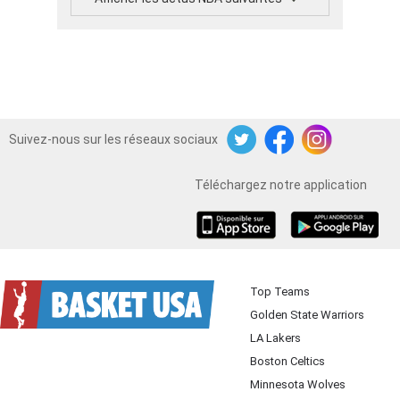
Suivez-nous sur les réseaux sociaux
Twitter
Facebook
Instagram
Téléchargez notre application
iOS
Android
Top Teams
Golden State Warriors
LA Lakers
Boston Celtics
Minnesota Wolves