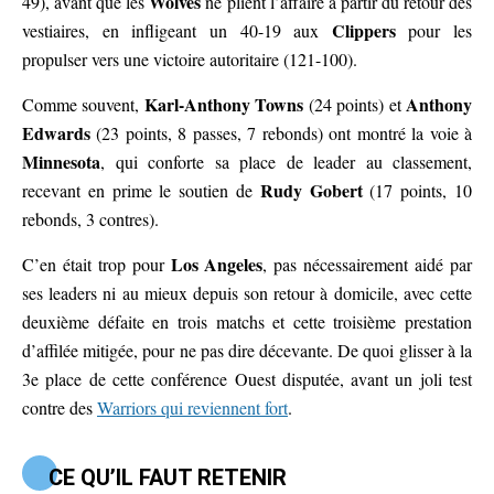
Wolves
49), avant que les
ne plient l’affaire à partir du retour des
Clippers
vestiaires, en infligeant un 40-19 aux
pour les
propulser vers une victoire autoritaire (121-100).
Karl-Anthony Towns
Anthony
Comme souvent,
(24 points) et
Edwards
(23 points, 8 passes, 7 rebonds) ont montré la voie à
Minnesota
, qui conforte sa place de leader au classement,
Rudy Gobert
recevant en prime le soutien de
(17 points, 10
rebonds, 3 contres).
Los Angeles
C’en était trop pour
, pas nécessairement aidé par
ses leaders ni au mieux depuis son retour à domicile, avec cette
deuxième défaite en trois matchs et cette troisième prestation
d’affilée mitigée, pour ne pas dire décevante. De quoi glisser à la
3e place de cette conférence Ouest disputée, avant un joli test
contre des
Warriors qui reviennent fort
.
CE QU’IL FAUT RETENIR