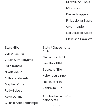
Milwaukee Bucks
NY Knicks
Denver Nuggets
Philadelphia Sixers
OKC Thunder
San Antonio Spurs
Cleveland Cavaliers
Stars NBA
Stats / Classements
NBA
LeBron James
Classement NBA
Victor Wembanyama
Résultats NBA
Luka Doncic
Scoreurs NBA
Nikola Jokic
Rebondeurs NBA
Anthony Edwards
Passeurs NBA
Stephen Curry
Contreurs NBA
Rudy Gobert
Solobasket: noticias de
Kevin Durant
baloncesto
Giannis Antetokounmpo