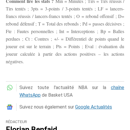
Comment lire les stats ?
Min = Minutes ; Tirs = Tirs réussis /
Tirs tentés ; 3pts = 3-points / 3-points tentés ; LF = lancers-
francs réussis / lancers-francs tentés ; O = rebond offensif ; D=
rebond défensif ; T = Total des rebonds ; Pd = passes décisives ;
Fte : Fautes personnelles ; Int = Interceptions ; Bp = Balles
perdues ; Ct : Contres ; +/- = Différentiel de points quand le
joueur est sur le terrain ; Pts = Points ; Eval : évaluation du
joueur calculée à partir des actions positives – les actions
négatives.
Suivez toute l'actualité NBA sur la
chaîne
WhatsApp
de Basket USA
Suivez nous également sur
Google Actualités
RÉDACTEUR
Florian Benfaid