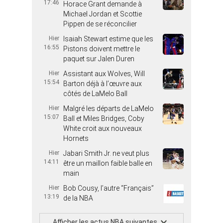
17:46
Horace Grant demande à
Michael Jordan et Scottie
Pippen de se réconcilier
Hier
Isaiah Stewart estime que les
16:55
Pistons doivent mettre le
paquet sur Jalen Duren
Hier
Assistant aux Wolves, Will
15:54
Barton déjà à l’œuvre aux
côtés de LaMelo Ball
Hier
Malgré les départs de LaMelo
15:07
Ball et Miles Bridges, Coby
White croit aux nouveaux
Hornets
Hier
Jabari Smith Jr. ne veut plus
14:11
être un maillon faible balle en
main
Hier
Bob Cousy, l’autre “Français”
13:19
de la NBA
Afficher les actus NBA suivantes