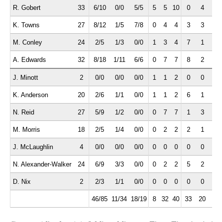
R. Gobert
33
6/10
0/0
5/5
5
5
10
0
4
0
K. Towns
27
8/12
1/5
7/8
0
4
4
3
3
0
M. Conley
24
2/5
1/3
0/0
1
3
4
7
1
2
A. Edwards
32
8/18
1/11
6/6
0
7
7
8
2
1
J. Minott
2
0/0
0/0
0/0
1
1
2
0
0
0
K. Anderson
20
2/6
1/1
0/0
1
1
2
6
1
2
N. Reid
27
5/9
1/2
0/0
0
7
7
1
3
0
M. Morris
18
2/5
1/4
0/0
0
2
2
2
1
1
J. McLaughlin
4
0/0
0/0
0/0
0
0
0
0
0
0
N. Alexander-Walker
24
6/9
3/3
0/0
0
2
2
5
2
2
D. Nix
2
2/3
1/1
0/0
0
0
0
0
0
0
46/85
11/34
18/19
8
32
40
33
20
9