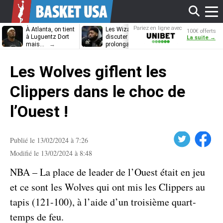
Affi
Pariez en ligne avec
À Atlanta, on tient
Les Wizards vont
Dennis Schrö
100€ offerts
Unibet
à Luguentz Dort
discuter
découvrira-t-il
La suite →
mais…
prolongation avec
12e équipe
Anthony Davis
différente ?
le
Les Wolves giflent les
men
Clippers dans le choc de
l’Ouest !
Twitter
Facebook
Publié le 13/02/2024 à 7:26
Modifié le 13/02/2024 à 8:48
NBA – La place de leader de l’Ouest était en jeu
et ce sont les Wolves qui ont mis les Clippers au
tapis (121-100), à l’aide d’un troisième quart-
temps de feu.