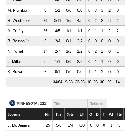
D. Theis
5
0/0
0/0
0/0
0
0
0
0
0
0
M. Plumlee
9
1/1
0/0
0/0
0
3
3
2
0
0
R. Westbrook
29
3/11
1/5
4/5
0
2
2
3
2
2
A. Coffey
26
4/5
1/1
1/1
0
1
1
2
2
0
B. Boston Jr.
5
2/4
0/1
2/2
0
0
0
0
0
0
N. Powell
17
2/7
1/2
1/2
0
2
2
0
1
0
J. Miller
5
1/1
0/0
2/2
0
1
1
0
0
0
K. Brown
5
0/1
0/0
0/0
1
1
2
0
0
0
34/84
9/28
23/26
10
26
36
20
14
6
MINNESOTA
/
121
Tirs
Rebonds
Joueurs
Min
Tirs
3pts
LF
O
D
T
Pd
Fte
Int
J. McDaniels
25
5/8
1/4
0/0
0
0
0
1
3
1