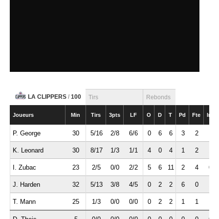
LA CLIPPERS
/
100
Tirs
Rebonds
Joueurs
Min
Tirs
3pts
LF
O
D
T
Pd
Fte
Int
P. George
30
5/16
2/8
6/6
0
6
6
3
2
1
K. Leonard
30
8/17
1/3
1/1
4
0
4
1
2
1
I. Zubac
23
2/5
0/0
2/2
5
6
11
2
4
0
J. Harden
32
5/13
3/8
4/5
0
2
2
6
0
1
T. Mann
25
1/3
0/0
0/0
0
2
2
1
1
1