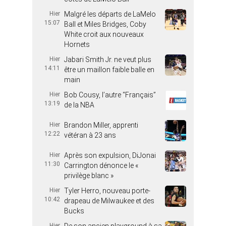
Hier
Malgré les départs de LaMelo
15:07
Ball et Miles Bridges, Coby
White croit aux nouveaux
Hornets
Hier
Jabari Smith Jr. ne veut plus
14:11
être un maillon faible balle en
main
Hier
Bob Cousy, l’autre “Français”
13:19
de la NBA
Hier
Brandon Miller, apprenti
12:22
vétéran à 23 ans
Hier
Après son expulsion, DiJonai
11:30
Carrington dénonce le «
privilège blanc »
Hier
Tyler Herro, nouveau porte-
10:42
drapeau de Milwaukee et des
Bucks
Hier
De son ancien playground à sa