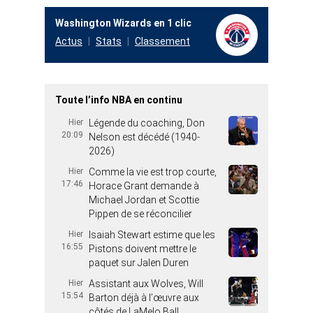
Washington Wizards en 1 clic
Actus
Stats
Classement
Toute l’info NBA en continu
Hier
Légende du coaching, Don
20:09
Nelson est décédé (1940-
2026)
Hier
Comme la vie est trop courte,
17:46
Horace Grant demande à
Michael Jordan et Scottie
Pippen de se réconcilier
Hier
Isaiah Stewart estime que les
16:55
Pistons doivent mettre le
paquet sur Jalen Duren
Hier
Assistant aux Wolves, Will
15:54
Barton déjà à l’œuvre aux
côtés de LaMelo Ball