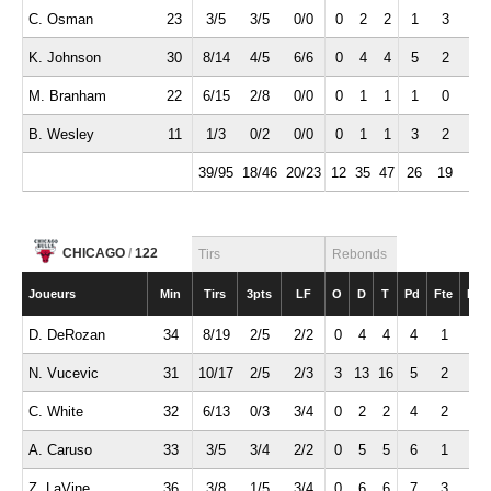
C. Osman
23
3/5
3/5
0/0
0
2
2
1
3
1
K. Johnson
30
8/14
4/5
6/6
0
4
4
5
2
0
M. Branham
22
6/15
2/8
0/0
0
1
1
1
0
3
B. Wesley
11
1/3
0/2
0/0
0
1
1
3
2
0
39/95
18/46
20/23
12
35
47
26
19
7
CHICAGO
/
122
Tirs
Rebonds
Joueurs
Min
Tirs
3pts
LF
O
D
T
Pd
Fte
Int
D. DeRozan
34
8/19
2/5
2/2
0
4
4
4
1
0
N. Vucevic
31
10/17
2/5
2/3
3
13
16
5
2
0
C. White
32
6/13
0/3
3/4
0
2
2
4
2
0
A. Caruso
33
3/5
3/4
2/2
0
5
5
6
1
2
Z. LaVine
36
3/8
1/5
3/4
0
6
6
7
3
1