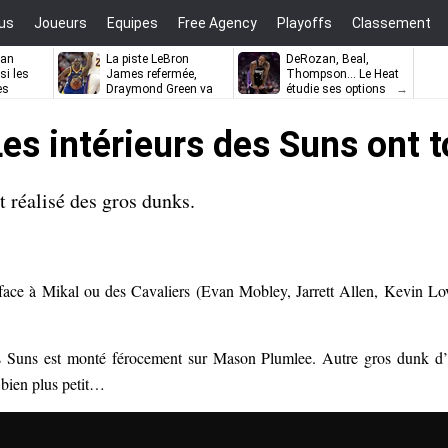
us
Joueurs
Equipes
Free Agency
Playoffs
Classement
zan
La piste LeBron
DeRozan, Beal,
si les
James refermée,
Thompson… Le Heat
es
Draymond Green va
étudie ses options
pouvoir rempiler à
Golden State
 Les intérieurs des Suns ont 
réalisé des gros dunks.
 face à Mikal ou des Cavaliers (Evan Mobley, Jarrett Allen, Kevin Lo
des Suns est monté férocement sur Mason Plumlee. Autre gros dunk d
bien plus petit…