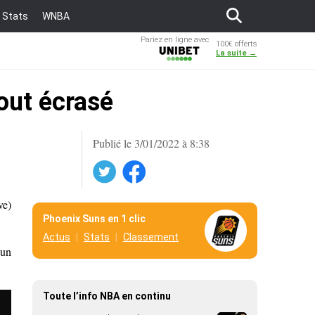
Stats
WNBA
Pariez en ligne avec
100€ offerts
Unibet
La suite →
tout écrasé
Publié le 3/01/2022 à 8:38
Twitter
Facebook
ve)
Phoenix Suns en 1 clic
Actus
Stats
Classement
’un
Toute l’info NBA en continu