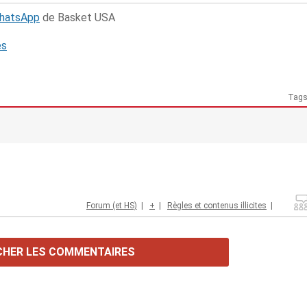
WhatsApp
de Basket USA
és
Tag
Forum (et HS)
|
+
|
Règles et contenus illicites
|
CHER LES COMMENTAIRES