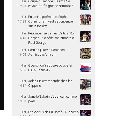
Coupe du monde : Team USA
Hier
envoie la très grosse armada !
19:23
En pleine polémique, Sophie
Hier
Cunningham veut se concentrer
17:38
sur le basket
Récompensé par les Celtics, Ron
Hier
Harper Jr. a cédé son numéro à
16:48
Paul George
Portrait | David Robinson,
Hier
Admirable Amiral
16:05
Guerschon Yabusele boucle la
Hier
D.O.N. Issue #7
15:06
Jalen Pickett rebondit chez les
Hier
Clippers
14:14
Janelle Salaün s’épanouit comme
Hier
joker
13:30
Les adieux de Lu Dort à Oklahoma
Hier