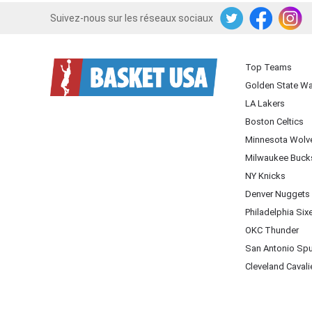
Suivez-nous sur les réseaux sociaux
Twitter
Facebook
Instagram
Top Teams
Golden State Wa
LA Lakers
Boston Celtics
Minnesota Wolv
Milwaukee Buck
NY Knicks
Denver Nuggets
Philadelphia Six
OKC Thunder
San Antonio Sp
Cleveland Cavali