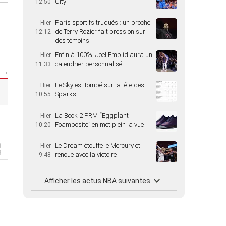
City
12:50
Paris sportifs truqués : un proche
Hier
de Terry Rozier fait pression sur
12:12
des témoins
Enfin à 100%, Joel Embiid aura un
Hier
calendrier personnalisé
11:33
s →
Le Sky est tombé sur la tête des
Hier
Sparks
10:55
La Book 2 PRM “Eggplant
Hier
Foamposite” en met plein la vue
10:20
Le Dream étouffe le Mercury et
Hier
renoue avec la victoire
9:48
Afficher les actus NBA suivantes