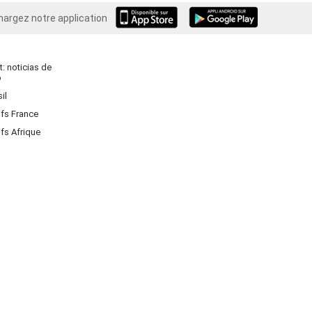
hargez notre application
Android
: noticias de
o
il
ifs France
ifs Afrique