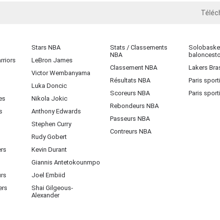
Téléc
iOS
Stars NBA
Stats / Classements
Solobasket
NBA
baloncest
rriors
LeBron James
Classement NBA
Lakers Bras
Victor Wembanyama
Résultats NBA
Paris sport
Luka Doncic
Scoreurs NBA
Paris sport
es
Nikola Jokic
Rebondeurs NBA
s
Anthony Edwards
Passeurs NBA
Stephen Curry
Contreurs NBA
Rudy Gobert
ers
Kevin Durant
Giannis Antetokounmpo
urs
Joel Embiid
ers
Shai Gilgeous-
Alexander