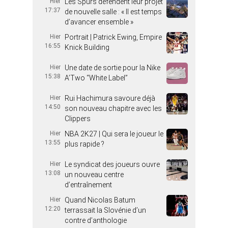
Hier
Les Spurs défendent leur projet
17:37
de nouvelle salle : « Il est temps
d’avancer ensemble »
Hier
Portrait | Patrick Ewing, Empire
16:55
Knick Building
Hier
Une date de sortie pour la Nike
15:38
A’Two “White Label”
Hier
Rui Hachimura savoure déjà
14:50
son nouveau chapitre avec les
Clippers
Hier
NBA 2K27 | Qui sera le joueur le
13:55
plus rapide ?
Hier
Le syndicat des joueurs ouvre
13:08
un nouveau centre
d’entraînement
Hier
Quand Nicolas Batum
12:20
terrassait la Slovénie d’un
contre d’anthologie