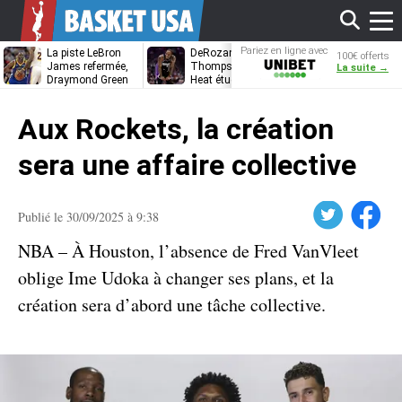
Affi
Pariez en ligne avec
La piste LeBron
DeRozan, Beal,
Kentavious
100€ offerts
Unibet
James refermée,
Thompson… Le
Caldwell-Pope
La suite →
Draymond Green
Heat étudie ses
à retrouver L
va pouvoir rempiler
options
James à
le
à Golden State
Philadelphie ?
Aux Rockets, la création
men
sera une affaire collective
Twitter
Facebook
Publié le 30/09/2025 à 9:38
NBA – À Houston, l’absence de Fred VanVleet
oblige Ime Udoka à changer ses plans, et la
création sera d’abord une tâche collective.