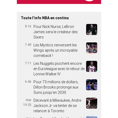
Toute l’info NBA en continu
8:16
Pour Nick Nurse, LeBron
James sera le créateur des
Sixers
7:49
Les Mystics renversent les
Wings après un incroyable
comeback !
7:11
Les Nuggets piochent encore
en Euroleague avec le retour de
Lonnie Walker IV
6:46
Pour 73 millions de dollars,
Dillon Brooks prolonge aux
Suns jusqu’en 2030
Hier
Décevant à Milwaukee, Andre
19:25
Jackson Jr. va tenter de se
relancer à Toronto