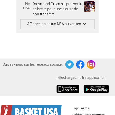
Hier
Draymond Green n’a pas voulu
11:49
se battre pour une clause de
non-transfert
Afficher les actus NBA suivantes
Suivez-nous sur les réseaux sociaux
Twitter
Facebook
Instagram
Téléchargez notre application
iOS
Android
Top Teams
Golden State Warriors