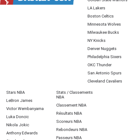
LA Lakers
Boston Celtics
Minnesota Wolves
Milwaukee Bucks
NY Knicks
Denver Nuggets
Philadelphia Sixers
OKC Thunder
San Antonio Spurs
Cleveland Cavaliers
Stars NBA
Stats / Classements
NBA
LeBron James
Classement NBA
Victor Wembanyama
Résultats NBA
Luka Doncic
Scoreurs NBA
Nikola Jokic
Rebondeurs NBA
Anthony Edwards
Passeurs NBA