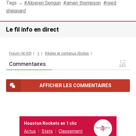
Tags →
Alperen Sengun
amen thompson
reed
sheppard
Le fil info en direct
Forum (et HS)
|
+
|
Règles et contenus illicites
|
Commentaires
AFFICHER LES COMMENTAIRES
Houston Rockets en 1 clic
Actus
Stats
Classement