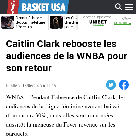
Affi
Pariez en ligne avec
Dennis Schröder
Les Grizzlies
Dwane Casey
100€ offerts
Unibet
découvrira-t-il une
cherchent déjà une
bientôt coach
La suite →
12e équipe
porte de sortie
Rome ?
différente ?
pour D’Angelo
le
Russell
Caitlin Clark rebooste les
men
audiences de la WNBA pour
son retour
Twitter
Facebook
Publié le 18/06/2025 à 11:56
WNBA – Pendant l’absence de Caitlin Clark, les
audiences de la Ligue féminine avaient baissé
d’au moins 30%, mais elles sont remontées
aussitôt la meneuse du Fever revenue sur les
parquets.