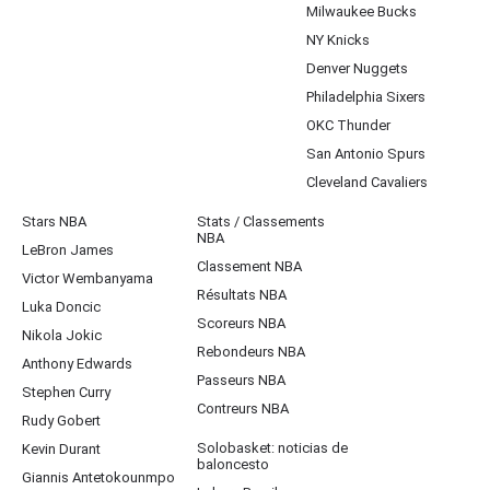
Milwaukee Bucks
NY Knicks
Denver Nuggets
Philadelphia Sixers
OKC Thunder
San Antonio Spurs
Cleveland Cavaliers
Stars NBA
Stats / Classements
NBA
LeBron James
Classement NBA
Victor Wembanyama
Résultats NBA
Luka Doncic
Scoreurs NBA
Nikola Jokic
Rebondeurs NBA
Anthony Edwards
Passeurs NBA
Stephen Curry
Contreurs NBA
Rudy Gobert
Solobasket: noticias de
Kevin Durant
baloncesto
Giannis Antetokounmpo