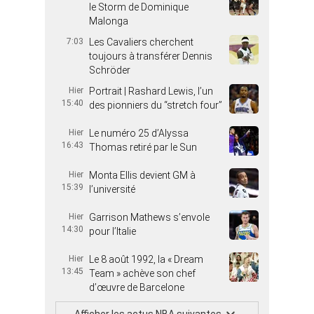
le Storm de Dominique
Malonga
7:03
Les Cavaliers cherchent
toujours à transférer Dennis
Schröder
Hier
Portrait | Rashard Lewis, l’un
15:40
des pionniers du “stretch four”
Hier
Le numéro 25 d’Alyssa
16:43
Thomas retiré par le Sun
Hier
Monta Ellis devient GM à
15:39
l’université
Hier
Garrison Mathews s’envole
14:30
pour l’Italie
Hier
Le 8 août 1992, la « Dream
13:45
Team » achève son chef
d’œuvre de Barcelone