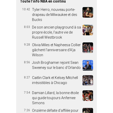
Toute l’info NBA en continu
10:42
Tyler Herro, nouveau porte-
drapeau de Milwaukee et des
Bucks
8:03
De son ancien playground à sa
propre école, l’autre vie de
Russell Westbrook
9:28
Olivia Miles et Napheesa Collier
gâchent l’anniversaire d’A’ja
Wilson
8:56
Josh Broghamer rejoint Sean
Sweeney sur le banc d’Orlando
8:27
Caitlin Clark et Kelsey Mitchell
irrésistibles à Chicago
7:54
Damian Lillard, la bonne étoile
qui guide toujours Anfernee
Simons
7:26
Onzième défaite d’affilée pour