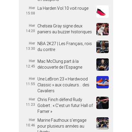
Hier
La Harden Vol.10 voit rouge
15:08
Hier
Chelsea Gray signe deux
14:20
paniers au buzzer historiques
Hier
NBA 2K27 | Les Français, rois
13:30
du contre
Hier
Mac McClung part à la
12:45
découverte de l’Espagne
Hier
Une LeBron 23 « Hardwood
11:55
Classic » aux couleurs… des
Cavaliers
Hier
Chris Finch défend Rudy
11:23
Gobert : « C’est un futur Hall of
Famer »
Hier
Marine Fauthoux s’engage
10:46
pour plusieurs années au