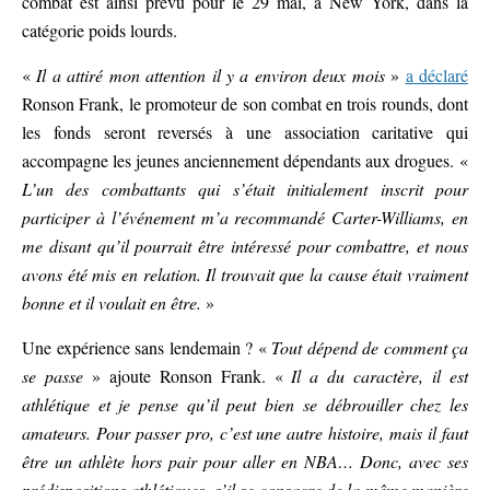
combat est ainsi prévu pour le 29 mai, à New York, dans la
catégorie poids lourds.
«
Il a attiré mon attention il y a environ deux mois
»
a déclaré
Ronson Frank, le promoteur de son combat en trois rounds, dont
les fonds seront reversés à une association caritative qui
accompagne les jeunes anciennement dépendants aux drogues. «
L’un des combattants qui s’était initialement inscrit pour
participer à l’événement m’a recommandé Carter-Williams, en
me disant qu’il pourrait être intéressé pour combattre, et nous
avons été mis en relation. Il trouvait que la cause était vraiment
bonne et il voulait en être.
»
Une expérience sans lendemain ? «
Tout dépend de comment ça
se passe
» ajoute Ronson Frank. «
Il a du caractère, il est
athlétique et je pense qu’il peut bien se débrouiller chez les
amateurs. Pour passer pro, c’est une autre histoire, mais il faut
être un athlète hors pair pour aller en NBA… Donc, avec ses
prédispositions athlétiques, s’il se consacre de la même manière