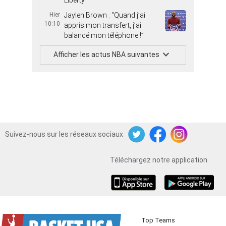
Liberty
Hier
Jaylen Brown : “Quand j’ai
10:10
appris mon transfert, j’ai
balancé mon téléphone !”
Afficher les actus NBA suivantes
Suivez-nous sur les réseaux sociaux
Twitter
Facebook
Instagram
Téléchargez notre application
iOS
Android
Top Teams