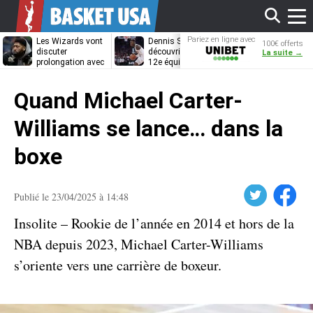
Affi
Pariez en ligne avec
Les Wizards vont
Dennis Schröder
Les Grizzlies
100€ offerts
Unibet
discuter
découvrira-t-il une
cherchent déj
La suite →
prolongation avec
12e équipe
porte de sorti
Anthony Davis
différente ?
pour D’Angelo
le
Russell
Quand Michael Carter-
men
Williams se lance… dans la
boxe
Twitter
Facebook
Publié le 23/04/2025 à 14:48
Insolite – Rookie de l’année en 2014 et hors de la
NBA depuis 2023, Michael Carter-Williams
s’oriente vers une carrière de boxeur.