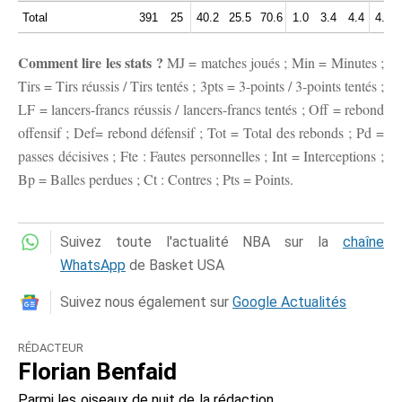
Total
391
25
40.2
25.5
70.6
1.0
3.4
4.4
4.4
Comment lire les stats ?
MJ = matches joués ; Min = Minutes ;
Tirs = Tirs réussis / Tirs tentés ; 3pts = 3-points / 3-points tentés ;
LF = lancers-francs réussis / lancers-francs tentés ; Off = rebond
offensif ; Def= rebond défensif ; Tot = Total des rebonds ; Pd =
passes décisives ; Fte : Fautes personnelles ; Int = Interceptions ;
Bp = Balles perdues ; Ct : Contres ; Pts = Points.
Suivez toute l'actualité NBA sur la
chaîne
WhatsApp
de Basket USA
Suivez nous également sur
Google Actualités
RÉDACTEUR
Florian Benfaid
Parmi les oiseaux de nuit de la rédaction,