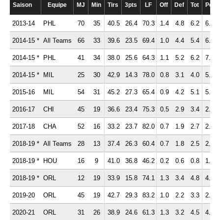
Saison
Equipe
MJ
Min
Tirs
3pts
LF
Off
Def
Tot
Pd
2013-14
PHL
70
35
40.5
26.4
70.3
1.4
4.8
6.2
6.3
2014-15 *
All Teams
66
33
39.6
23.5
69.4
1.0
4.4
5.4
6.7
2014-15 *
PHL
41
34
38.0
25.6
64.3
1.1
5.2
6.2
7.4
2014-15 *
MIL
25
30
42.9
14.3
78.0
0.8
3.1
4.0
5.6
2015-16
MIL
54
31
45.2
27.3
65.4
0.9
4.2
5.1
5.2
2016-17
CHI
45
19
36.6
23.4
75.3
0.5
2.9
3.4
2.5
2017-18
CHA
52
16
33.2
23.7
82.0
0.7
1.9
2.7
2.2
2018-19 *
All Teams
28
13
37.4
26.3
60.4
0.7
1.8
2.5
2.5
2018-19 *
HOU
16
9
41.0
36.8
46.2
0.2
0.6
0.8
1.3
2018-19 *
ORL
12
19
33.9
15.8
74.1
1.3
3.4
4.8
4.1
2019-20
ORL
45
19
42.7
29.3
83.2
1.0
2.2
3.3
2.4
2020-21
ORL
31
26
38.9
24.6
61.3
1.3
3.2
4.5
4.2