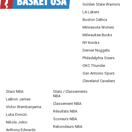
Golden State Warriors
LA Lakers
Boston Celtics
Minnesota Wolves
Milwaukee Bucks
NY Knicks
Denver Nuggets
Philadelphia Sixers
OKC Thunder
San Antonio Spurs
Cleveland Cavaliers
Stars NBA
Stats / Classements
NBA
LeBron James
Classement NBA
Victor Wembanyama
Résultats NBA
Luka Doncic
Scoreurs NBA
Nikola Jokic
Rebondeurs NBA
Anthony Edwards