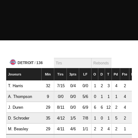
DETROIT
/
136
Tirs
Rebonds
Joueurs
Min
Tirs
3pts
LF
O
D
T
Pd
Fte
Int
T. Harris
32
7/15
0/4
0/0
1
2
3
4
2
1
A. Thompson
9
0/0
0/0
5/6
0
1
1
1
4
0
J. Duren
29
8/11
0/0
6/9
6
6
12
2
4
0
D. Schroder
35
4/12
1/5
7/8
1
0
1
5
2
2
M. Beasley
29
4/11
4/6
1/1
2
2
4
2
1
1