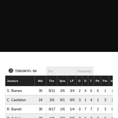
TORONTO
/
89
Tirs
Rebonds
Joueurs
Min
Tirs
3pts
LF
O
D
T
Pd
Fte
Int
S. Barnes
30
8/11
3/6
3/4
2
4
6
6
1
2
C. Castleton
24
2/6
0/1
0/0
3
1
4
1
3
2
R. Barrett
30
8/17
1/6
1/4
0
7
7
2
3
0