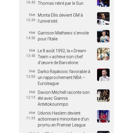
16:43
Thomas retiré par le Sun
Hier
Monta Ellis devient GM à
15:39
l’université
Hier
Garrison Mathews s’envole
14:30
pour l’Italie
Hier
Le 8 août 1992, la « Dream
13:45
Team » achève son chef
d’œuvre de Barcelone
Hier
Darko Rajakovic favorable à
12:50
un rapprochement NBA –
Euroleague
Hier
Davion Mitchell raconte son
12:13
été avec Giannis
Antetokounmpo
Hier
Udonis Haslem devient
11:33
actionnaire minoritaire d’un
promu en Premier League