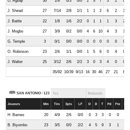
O. Agbaji
30
1/8
0/3
0/0
2
5
7
3
2
0
J. Shead
27
7/14
2/8
1/1
1
1
2
6
2
1
J. Battle
22
1/8
1/6
2/2
0
1
1
1
3
2
J. Mogbo
27
3/9
0/2
0/0
4
6
10
4
3
1
G. Temple
3
0/1
0/0
0/0
0
0
0
0
0
0
O. Robinson
23
2/6
1/1
0/0
1
5
6
0
4
0
J. Walter
25
3/12
2/6
2/2
3
0
3
4
0
0
35/92
10/39
9/13
16
30
46
27
21
8
SAN ANTONIO
/
123
Tirs
Rebonds
Joueurs
Min
Tirs
3pts
LF
O
D
T
Pd
Fte
Int
H. Barnes
20
4/9
2/6
0/0
0
3
3
0
0
0
B. Biyombo
23
3/5
0/0
2/2
4
5
9
3
1
1