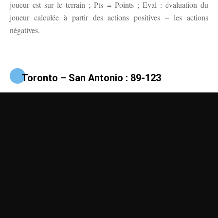
joueur est sur le terrain ; Pts = Points ; Eval : évaluation du
joueur calculée à partir des actions positives – les actions
négatives.
Toronto – San Antonio : 89-123