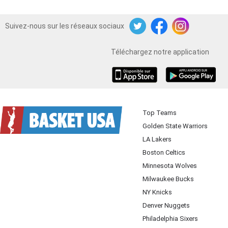
Suivez-nous sur les réseaux sociaux
Twitter
Facebook
Instagram
Téléchargez notre application
iOS
Android
Top Teams
Golden State Warriors
LA Lakers
Boston Celtics
Minnesota Wolves
Milwaukee Bucks
NY Knicks
Denver Nuggets
Philadelphia Sixers