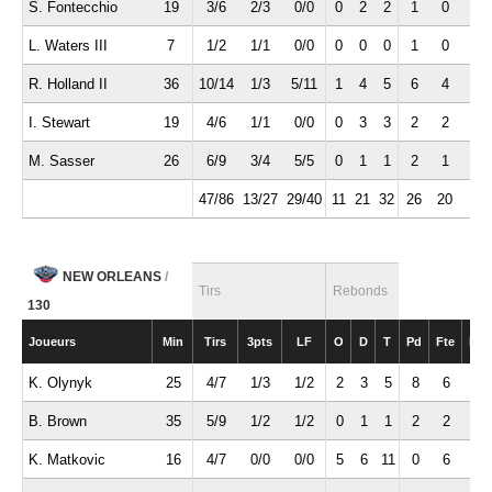
S. Fontecchio
19
3/6
2/3
0/0
0
2
2
1
0
0
L. Waters III
7
1/2
1/1
0/0
0
0
0
1
0
0
R. Holland II
36
10/14
1/3
5/11
1
4
5
6
4
1
I. Stewart
19
4/6
1/1
0/0
0
3
3
2
2
0
M. Sasser
26
6/9
3/4
5/5
0
1
1
2
1
1
47/86
13/27
29/40
11
21
32
26
20
6
NEW ORLEANS
/
Tirs
Rebonds
130
Joueurs
Min
Tirs
3pts
LF
O
D
T
Pd
Fte
Int
K. Olynyk
25
4/7
1/3
1/2
2
3
5
8
6
0
B. Brown
35
5/9
1/2
1/2
0
1
1
2
2
0
K. Matkovic
16
4/7
0/0
0/0
5
6
11
0
6
0