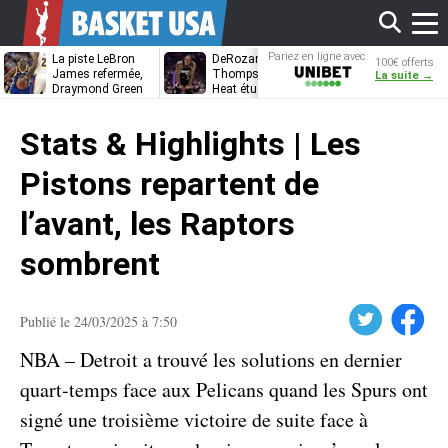
Affi
Pariez en ligne avec
La piste LeBron
DeRozan, Beal,
Kentavious
100€ offerts
Unibet
James refermée,
Thompson… Le
Caldwell-Pope
La suite →
Draymond Green
Heat étudie ses
à retrouver L
va pouvoir rempiler
options
James à
le
à Golden State
Philadelphie ?
Stats & Highlights | Les
men
Pistons repartent de
l’avant, les Raptors
sombrent
Twitter
Facebook
Publié le 24/03/2025 à 7:50
NBA – Detroit a trouvé les solutions en dernier
quart-temps face aux Pelicans quand les Spurs ont
signé une troisième victoire de suite face à