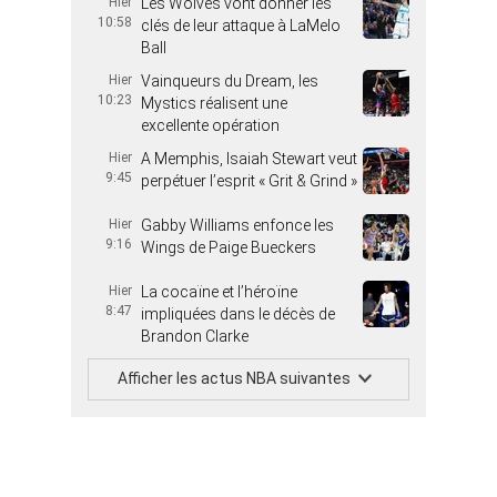
Hier
Les Wolves vont donner les
10:58
clés de leur attaque à LaMelo
Ball
Hier
Vainqueurs du Dream, les
10:23
Mystics réalisent une
excellente opération
Hier
A Memphis, Isaiah Stewart veut
9:45
perpétuer l’esprit « Grit & Grind »
Hier
Gabby Williams enfonce les
9:16
Wings de Paige Bueckers
Hier
La cocaïne et l’héroïne
8:47
impliquées dans le décès de
Brandon Clarke
Afficher les actus NBA suivantes