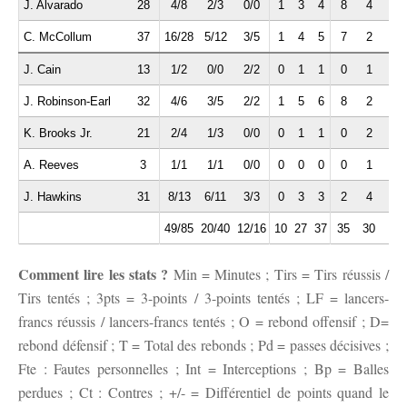
J. Alvarado
28
4/8
2/3
0/0
1
3
4
8
4
2
C. McCollum
37
16/28
5/12
3/5
1
4
5
7
2
1
J. Cain
13
1/2
0/0
2/2
0
1
1
0
1
0
J. Robinson-Earl
32
4/6
3/5
2/2
1
5
6
8
2
0
K. Brooks Jr.
21
2/4
1/3
0/0
0
1
1
0
2
0
A. Reeves
3
1/1
1/1
0/0
0
0
0
0
1
0
J. Hawkins
31
8/13
6/11
3/3
0
3
3
2
4
0
49/85
20/40
12/16
10
27
37
35
30
3
Comment lire les stats ?
Min = Minutes ; Tirs = Tirs réussis /
Tirs tentés ; 3pts = 3-points / 3-points tentés ; LF = lancers-
francs réussis / lancers-francs tentés ; O = rebond offensif ; D=
rebond défensif ; T = Total des rebonds ; Pd = passes décisives ;
Fte : Fautes personnelles ; Int = Interceptions ; Bp = Balles
perdues ; Ct : Contres ; +/- = Différentiel de points quand le