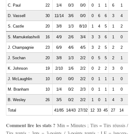
C. Paul
22
1/4
0/3
0/0
0
1
1
6
1
2
D. Vassell
30
11/14
3/6
0/0
0
6
6
3
4
2
S. Castle
20
3/8
1/3
8/10
1
4
5
1
2
1
S. Mamukelashvili
16
4/9
2/6
3/4
3
3
6
1
0
0
J. Champagnie
23
6/9
4/6
4/5
3
2
5
2
2
3
J. Sochan
20
3/8
1/3
2/2
0
5
5
2
1
2
K. Johnson
19
2/10
1/6
2/2
0
2
2
3
0
0
J. McLaughlin
10
0/0
0/0
2/2
0
1
1
1
0
1
M. Branham
10
1/4
0/2
2/3
0
1
1
1
0
0
B. Wesley
26
3/5
0/2
2/2
1
0
1
4
3
3
Total
41/85
14/43
27/32
12
33
45
27
14
15
Comment lire les stats ?
Min = Minutes ; Tirs = Tirs réussis /
Tirs tentés ; 3pts = 3-points / 3-points tentés ; LF = lancers-