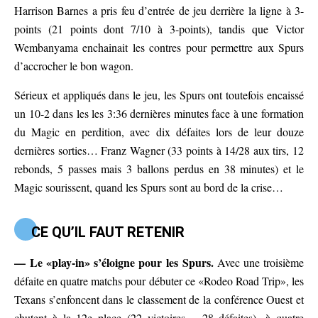
Harrison Barnes a pris feu d’entrée de jeu derrière la ligne à 3-
points (21 points dont 7/10 à 3-points), tandis que Victor
Wembanyama enchainait les contres pour permettre aux Spurs
d’accrocher le bon wagon.
Sérieux et appliqués dans le jeu, les Spurs ont toutefois encaissé
un 10-2 dans les les 3:36 dernières minutes face à une formation
du Magic en perdition, avec dix défaites lors de leur douze
dernières sorties… Franz Wagner (33 points à 14/28 aux tirs, 12
rebonds, 5 passes mais 3 ballons perdus en 38 minutes) et le
Magic sourissent, quand les Spurs sont au bord de la crise…
CE QU’IL FAUT RETENIR
—
Le «play-in» s’éloigne pour les Spurs.
Avec une troisième
défaite en quatre matchs pour débuter ce «Rodeo Road Trip», les
Texans s’enfoncent dans le classement de la conférence Ouest et
chutent à la 12e place (22 victoires – 28 défaites),
à quatre