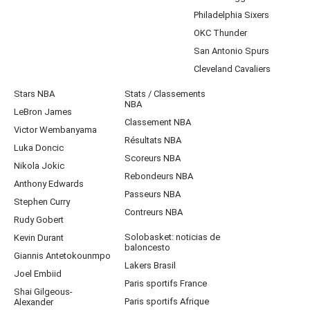
Philadelphia Sixers
OKC Thunder
San Antonio Spurs
Cleveland Cavaliers
Stars NBA
Stats / Classements
NBA
LeBron James
Classement NBA
Victor Wembanyama
Résultats NBA
Luka Doncic
Scoreurs NBA
Nikola Jokic
Rebondeurs NBA
Anthony Edwards
Passeurs NBA
Stephen Curry
Contreurs NBA
Rudy Gobert
Solobasket: noticias de
Kevin Durant
baloncesto
Giannis Antetokounmpo
Lakers Brasil
Joel Embiid
Paris sportifs France
Shai Gilgeous-
Paris sportifs Afrique
Alexander