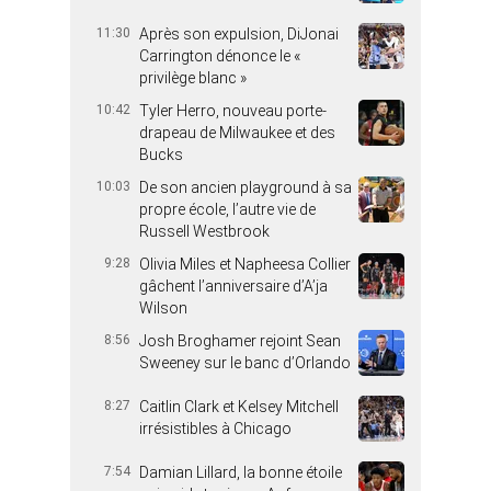
11:30
Après son expulsion, DiJonai
Carrington dénonce le «
privilège blanc »
10:42
Tyler Herro, nouveau porte-
drapeau de Milwaukee et des
Bucks
10:03
De son ancien playground à sa
propre école, l’autre vie de
Russell Westbrook
9:28
Olivia Miles et Napheesa Collier
gâchent l’anniversaire d’A’ja
Wilson
8:56
Josh Broghamer rejoint Sean
Sweeney sur le banc d’Orlando
8:27
Caitlin Clark et Kelsey Mitchell
irrésistibles à Chicago
7:54
Damian Lillard, la bonne étoile