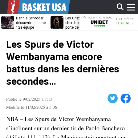
Affi
Pariez en ligne avec
Dennis Schröder
Les Grizzlies
Dwane Casey
100€ offerts
Unibet
découvrira-t-il une
cherchent déjà une
bientôt coach
La suite →
12e équipe
porte de sortie
Rome ?
différente ?
pour D’Angelo
le
Russell
Les Spurs de Victor
men
Wembanyama encore
battus dans les dernières
secondes…
Twitter
Facebook
Publié le 9/02/2025 à 7:13
Modifié le 11/02/2025 à 5:06
NBA – Les Spurs de Victor Wembanyama
s’inclinent sur un dernier tir de Paolo Banchero
(défaite 111-112). Le Magic restait pourtant sur