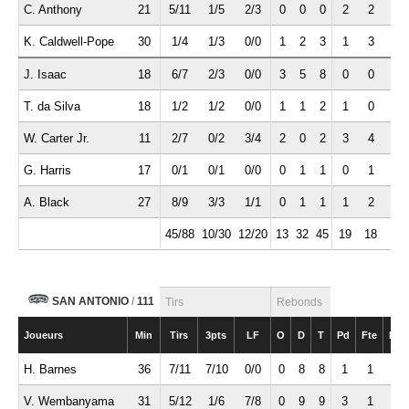
C. Anthony
21
5/11
1/5
2/3
0
0
0
2
2
2
K. Caldwell-Pope
30
1/4
1/3
0/0
1
2
3
1
3
2
J. Isaac
18
6/7
2/3
0/0
3
5
8
0
0
0
T. da Silva
18
1/2
1/2
0/0
1
1
2
1
0
2
W. Carter Jr.
11
2/7
0/2
3/4
2
0
2
3
4
0
G. Harris
17
0/1
0/1
0/0
0
1
1
0
1
0
A. Black
27
8/9
3/3
1/1
0
1
1
1
2
2
45/88
10/30
12/20
13
32
45
19
18
10
SAN ANTONIO
/
111
Tirs
Rebonds
Joueurs
Min
Tirs
3pts
LF
O
D
T
Pd
Fte
Int
H. Barnes
36
7/11
7/10
0/0
0
8
8
1
1
1
V. Wembanyama
31
5/12
1/6
7/8
0
9
9
3
1
4