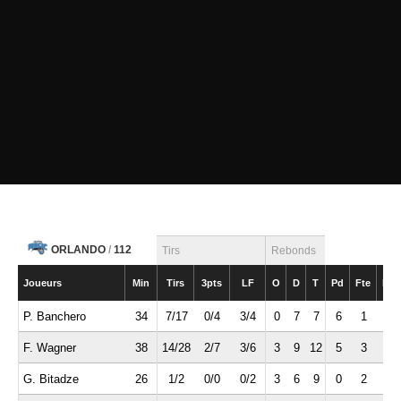
ORLANDO
/
112
Tirs
Rebonds
Joueurs
Min
Tirs
3pts
LF
O
D
T
Pd
Fte
Int
P. Banchero
34
7/17
0/4
3/4
0
7
7
6
1
0
F. Wagner
38
14/28
2/7
3/6
3
9
12
5
3
1
G. Bitadze
26
1/2
0/0
0/2
3
6
9
0
2
1