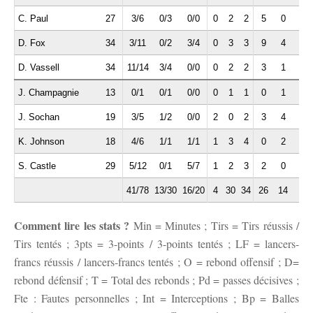
C. Paul
27
3/6
0/3
0/0
0
2
2
5
0
0
D. Fox
34
3/11
0/2
3/4
0
3
3
9
4
1
D. Vassell
34
11/14
3/4
0/0
0
2
2
3
1
1
J. Champagnie
13
0/1
0/1
0/0
0
1
1
0
1
1
J. Sochan
19
3/5
1/2
0/0
2
0
2
3
4
0
K. Johnson
18
4/6
1/1
1/1
1
3
4
0
2
1
S. Castle
29
5/12
0/1
5/7
1
2
3
2
0
1
41/78
13/30
16/20
4
30
34
26
14
10
Comment lire les stats ?
Min = Minutes ; Tirs = Tirs réussis /
Tirs tentés ; 3pts = 3-points / 3-points tentés ; LF = lancers-
francs réussis / lancers-francs tentés ; O = rebond offensif ; D=
rebond défensif ; T = Total des rebonds ; Pd = passes décisives ;
Fte : Fautes personnelles ; Int = Interceptions ; Bp = Balles