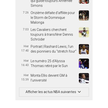
qui guide toujours Anfernee
Simons
7:26
Onzième défaite d’affilée pour
le Storm de Dominique
Malonga
7:03
Les Cavaliers cherchent
toujours à transférer Dennis
Schröder
Hier
Portrait | Rashard Lewis, l’un
17:40
des pionniers du “stretch four”
Hier
Le numéro 25 d’Alyssa
16:43
Thomas retiré par le Sun
Hier
Monta Ellis devient GM à
15:39
l’université
Afficher les actus NBA suivantes