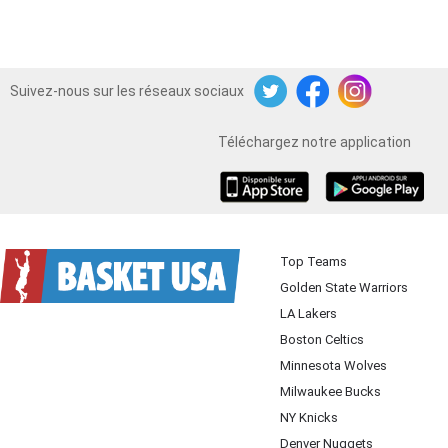
Suivez-nous sur les réseaux sociaux
Twitter
Facebook
Instagram
Téléchargez notre application
iOS
Android
Top Teams
Golden State Warriors
LA Lakers
Boston Celtics
Minnesota Wolves
Milwaukee Bucks
NY Knicks
Denver Nuggets