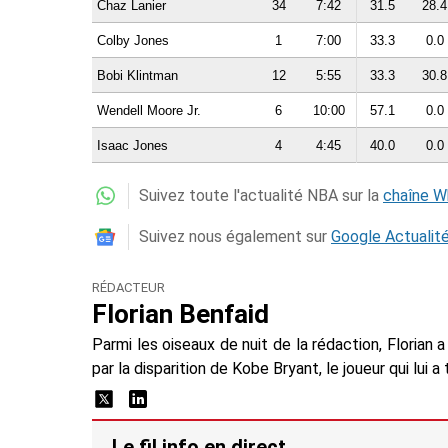
Chaz Lanier
34
7:42
31.5
28.4
Colby Jones
1
7:00
33.3
0.0
Bobi Klintman
12
5:55
33.3
30.8
Wendell Moore Jr.
6
10:00
57.1
0.0
Isaac Jones
4
4:45
40.0
0.0
Suivez toute l'actualité NBA sur la
chaîne 
Suivez nous également sur
Google Actualit
RÉDACTEUR
Florian Benfaid
Parmi les oiseaux de nuit de la rédaction, Floria
par la disparition de Kobe Bryant, le joueur qui lui 
Le fil info en direct