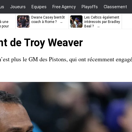
us
Joueurs
Equipes
Free Agency
Playoffs
Classement
Dwane Casey bientôt
Les Celtics également
à une
coach à Rome ?
intéressés par Bradley
e pour
Beal ?
ell
nt de Troy Weaver
’est plus le GM des Pistons, qui ont récemment engag