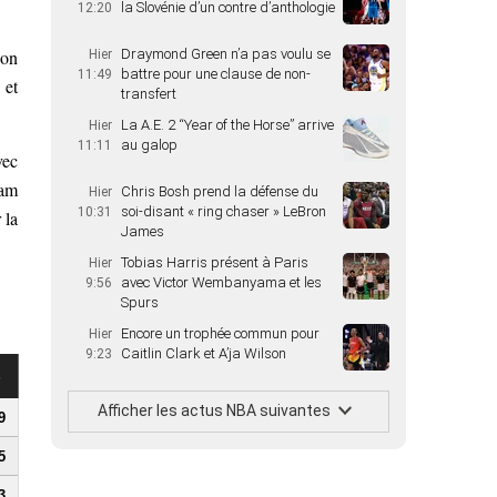
la Slovénie d’un contre d’anthologie
12:20
son
Draymond Green n’a pas voulu se
Hier
battre pour une clause de non-
11:49
 et
transfert
La A.E. 2 “Year of the Horse” arrive
Hier
au galop
11:11
vec
ham
Chris Bosh prend la défense du
Hier
soi-disant « ring chaser » LeBron
10:31
 la
James
Tobias Harris présent à Paris
Hier
avec Victor Wembanyama et les
9:56
Spurs
Encore un trophée commun pour
Hier
Caitlin Clark et A’ja Wilson
9:23
s
Afficher les actus NBA suivantes
9
5
3