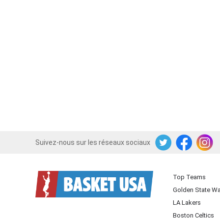
Suivez-nous sur les réseaux sociaux
Twitter
Facebook
Instagram
Top Teams
Golden State Wa
LA Lakers
Boston Celtics