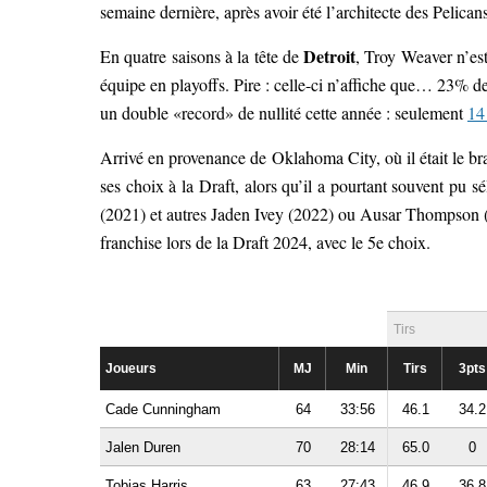
semaine dernière, après avoir été l’architecte des Pelicans
Detroit
En quatre saisons à la tête de
, Troy Weaver n’es
équipe en playoffs. Pire : celle-ci n’affiche que… 23% de 
un double «record» de nullité cette année : seulement
14
Arrivé en provenance de Oklahoma City, où il était le br
ses choix à la Draft, alors qu’il a pourtant souvent pu
(2021) et autres Jaden Ivey (2022) ou Ausar Thompson (2
franchise lors de la Draft 2024, avec le 5e choix.
Tirs
Joueurs
MJ
Min
Tirs
3pts
Cade Cunningham
64
33:56
46.1
34.2
Jalen Duren
70
28:14
65.0
0
Tobias Harris
63
27:43
46.9
36.8