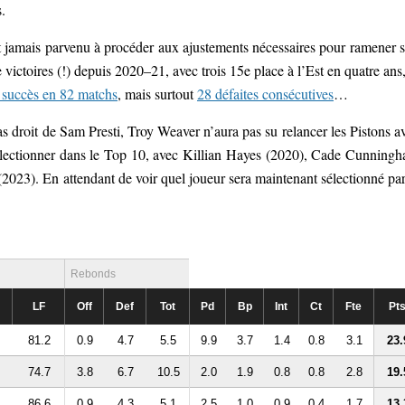
.
t jamais parvenu à procéder aux ajustements nécessaires pour ramener 
victoires (!) depuis 2020–21, avec trois 15e place à l’Est en quatre ans,
 succès en 82 matchs
, mais surtout
28 défaites consécutives
…
as droit de Sam Presti, Troy Weaver n’aura pas su relancer les Pistons a
 sélectionner dans le Top 10, avec Killian Hayes (2020), Cade Cunning
023). En attendant de voir quel joueur sera maintenant sélectionné par
Rebonds
LF
Off
Def
Tot
Pd
Bp
Int
Ct
Fte
Pt
81.2
0.9
4.7
5.5
9.9
3.7
1.4
0.8
3.1
23.
74.7
3.8
6.7
10.5
2.0
1.9
0.8
0.8
2.8
19.
86.6
0.9
4.3
5.1
2.5
1.0
0.9
0.4
1.7
13.