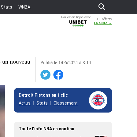
Stats
WNBA
Pariez en ligne avec
100€ offerts
Unibet
La suite →
é un nouveau
Publié le 1/06/2024 à 8:14
Twitter
Facebook
Detroit Pistons en 1 clic
Actus
Stats
Classement
Toute l’info NBA en continu