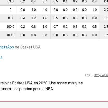
83.3
0.2
0.4
0.7
0.5
0.1
0.2
0.0
0.4
2.
0
0.0
4.0
4.0
2.0
0.0
0.0
0.0
1.0
2.
0.0
0.4
1.2
1.6
0.5
0.5
0.3
0.0
0.9
1.
100.0
0.2
0.8
1.0
0.7
0.2
0.3
0.3
0.5
1.
100.0
0.0
0.8
0.8
0.0
0.3
0.0
0.3
0.0
1.
WhatsApp
de Basket USA
és
Tags →
troy wea
n a rejoint Basket USA en 2020. Une année marquée
a transmis sa passion pour la NBA.