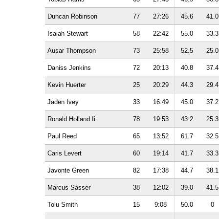
Duncan Robinson
77
27:26
45.6
41.0
Isaiah Stewart
58
22:42
55.0
33.3
Ausar Thompson
73
25:58
52.5
25.0
Daniss Jenkins
72
20:13
40.8
37.4
Kevin Huerter
25
20:29
44.3
29.4
Jaden Ivey
33
16:49
45.0
37.2
Ronald Holland Ii
78
19:53
43.2
25.3
Paul Reed
65
13:52
61.7
32.5
Caris Levert
60
19:14
41.7
33.3
Javonte Green
82
17:38
44.7
38.1
Marcus Sasser
38
12:02
39.0
41.5
Tolu Smith
15
9:08
50.0
0