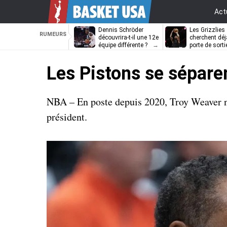
Act
Dennis Schröder
Les Grizzlies
RUMEURS
découvrira-t-il une 12e
cherchent déj
équipe différente ?
porte de sorti
D’Angelo Russ
Les Pistons se sépare
NBA – En poste depuis 2020, Troy Weaver n
président.