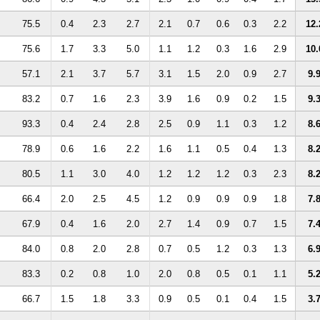
75.5
0.4
2.3
2.7
2.1
0.7
0.6
0.3
2.2
12.
75.6
1.7
3.3
5.0
1.1
1.2
0.3
1.6
2.9
10.
57.1
2.1
3.7
5.7
3.1
1.5
2.0
0.9
2.7
9.
83.2
0.7
1.6
2.3
3.9
1.6
0.9
0.2
1.5
9.
93.3
0.4
2.4
2.8
2.5
0.9
1.1
0.3
1.2
8.
78.9
0.6
1.6
2.2
1.6
1.1
0.5
0.4
1.3
8.
80.5
1.1
3.0
4.0
1.2
1.2
1.2
0.3
2.3
8.
66.4
2.0
2.5
4.5
1.2
0.9
0.9
0.9
1.8
7.
67.9
0.4
1.6
2.0
2.7
1.4
0.9
0.7
1.5
7.
84.0
0.8
2.0
2.8
0.7
0.5
1.2
0.3
1.3
6.
83.3
0.2
0.8
1.0
2.0
0.8
0.5
0.1
1.1
5.
66.7
1.5
1.8
3.3
0.9
0.5
0.1
0.4
1.5
3.