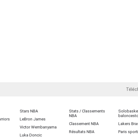
Téléc
iOS
Stars NBA
Stats / Classements
Solobasket
NBA
baloncest
rriors
LeBron James
Classement NBA
Lakers Bras
Victor Wembanyama
Résultats NBA
Paris sport
Luka Doncic