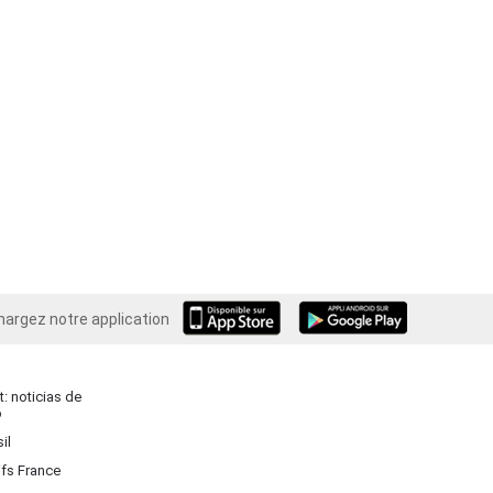
hargez notre application
Android
: noticias de
o
il
ifs France