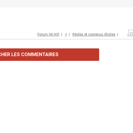
Forum (et HS)
|
+
|
Règles et contenus illicites
|
CHER LES COMMENTAIRES