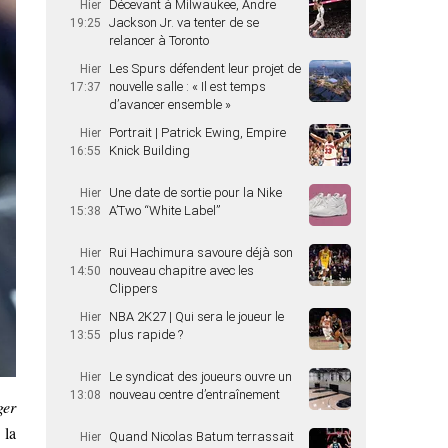
Décevant à Milwaukee, Andre
Hier
Jackson Jr. va tenter de se
19:25
relancer à Toronto
Les Spurs défendent leur projet de
Hier
nouvelle salle : « Il est temps
17:37
d’avancer ensemble »
Portrait | Patrick Ewing, Empire
Hier
Knick Building
16:55
Une date de sortie pour la Nike
Hier
A’Two “White Label”
15:38
Rui Hachimura savoure déjà son
Hier
nouveau chapitre avec les
14:50
Clippers
NBA 2K27 | Qui sera le joueur le
Hier
plus rapide ?
13:55
Le syndicat des joueurs ouvre un
Hier
nouveau centre d’entraînement
13:08
ger
 la
Quand Nicolas Batum terrassait
Hier