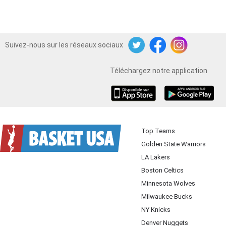
Suivez-nous sur les réseaux sociaux
Twitter
Facebook
Instagram
Téléchargez notre application
iOS
Android
Top Teams
Golden State Warriors
LA Lakers
Boston Celtics
Minnesota Wolves
Milwaukee Bucks
NY Knicks
Denver Nuggets