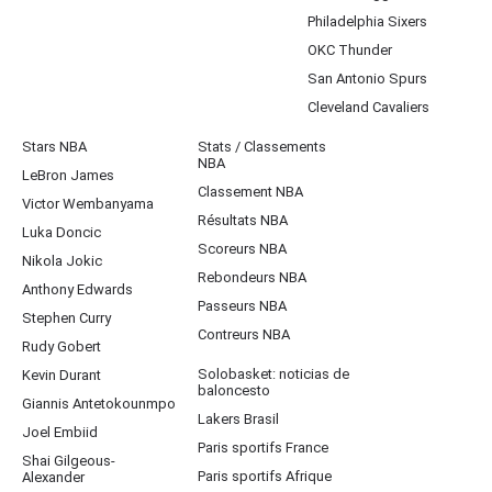
Philadelphia Sixers
OKC Thunder
San Antonio Spurs
Cleveland Cavaliers
Stars NBA
Stats / Classements
NBA
LeBron James
Classement NBA
Victor Wembanyama
Résultats NBA
Luka Doncic
Scoreurs NBA
Nikola Jokic
Rebondeurs NBA
Anthony Edwards
Passeurs NBA
Stephen Curry
Contreurs NBA
Rudy Gobert
Solobasket: noticias de
Kevin Durant
baloncesto
Giannis Antetokounmpo
Lakers Brasil
Joel Embiid
Paris sportifs France
Shai Gilgeous-
Paris sportifs Afrique
Alexander