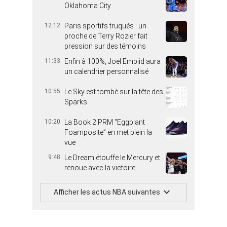
Oklahoma City
12:12
Paris sportifs truqués : un
proche de Terry Rozier fait
pression sur des témoins
11:33
Enfin à 100%, Joel Embiid aura
un calendrier personnalisé
10:55
Le Sky est tombé sur la tête des
Sparks
10:20
La Book 2 PRM “Eggplant
Foamposite” en met plein la
vue
9:48
Le Dream étouffe le Mercury et
renoue avec la victoire
Afficher les actus NBA suivantes