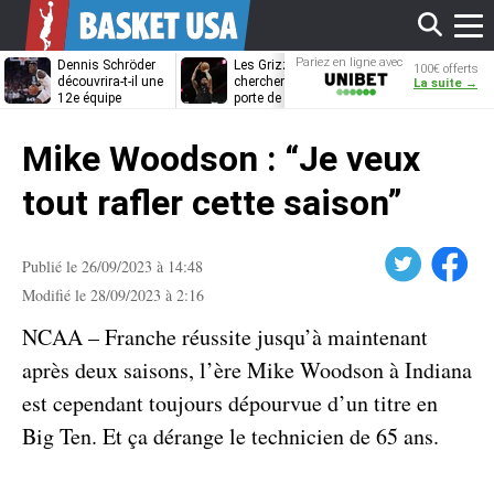
Affi
Pariez en ligne avec
Dennis Schröder
Les Grizzlies
Dwane Casey
100€ offerts
Unibet
découvrira-t-il une
cherchent déjà une
bientôt coach
La suite →
12e équipe
porte de sortie
Rome ?
différente ?
pour D’Angelo
le
Russell
Mike Woodson : “Je veux
men
tout rafler cette saison”
Twitter
Facebook
Publié le 26/09/2023 à 14:48
Modifié le 28/09/2023 à 2:16
NCAA – Franche réussite jusqu’à maintenant
après deux saisons, l’ère Mike Woodson à Indiana
est cependant toujours dépourvue d’un titre en
Big Ten. Et ça dérange le technicien de 65 ans.