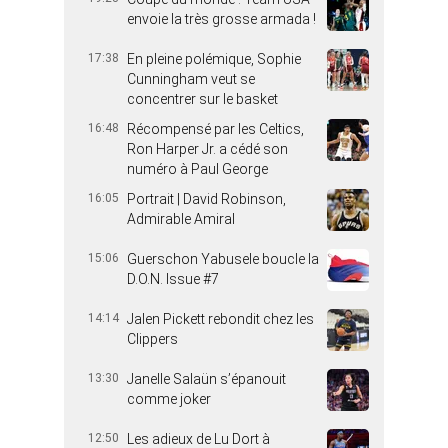
envoie la très grosse armada !
17:38
En pleine polémique, Sophie
Cunningham veut se
concentrer sur le basket
16:48
Récompensé par les Celtics,
Ron Harper Jr. a cédé son
numéro à Paul George
16:05
Portrait | David Robinson,
Admirable Amiral
15:06
Guerschon Yabusele boucle la
D.O.N. Issue #7
14:14
Jalen Pickett rebondit chez les
Clippers
13:30
Janelle Salaün s’épanouit
comme joker
12:50
Les adieux de Lu Dort à