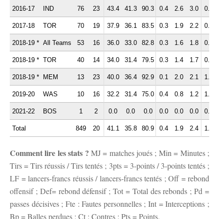
2016-17
IND
76
23
43.4
41.3
90.3
0.4
2.6
3.0
0.6
2017-18
TOR
70
19
37.9
36.1
83.5
0.3
1.9
2.2
0.8
2018-19 *
All Teams
53
16
36.0
33.0
82.8
0.3
1.6
1.8
0.7
2018-19 *
TOR
40
14
34.0
31.4
79.5
0.3
1.4
1.7
0.6
2018-19 *
MEM
13
23
40.0
36.4
92.9
0.1
2.0
2.1
1.1
2019-20
WAS
10
16
32.2
31.4
75.0
0.4
0.8
1.2
1.2
2021-22
BOS
1
2
0.0
0.0
0.0
0.0
0.0
0.0
0.0
Total
849
20
41.1
35.8
80.9
0.4
1.9
2.4
1.1
Comment lire les stats ?
MJ = matches joués ; Min = Minutes ;
Tirs = Tirs réussis / Tirs tentés ; 3pts = 3-points / 3-points tentés ;
LF = lancers-francs réussis / lancers-francs tentés ; Off = rebond
offensif ; Def= rebond défensif ; Tot = Total des rebonds ; Pd =
passes décisives ; Fte : Fautes personnelles ; Int = Interceptions ;
Bp = Balles perdues ; Ct : Contres ; Pts = Points.