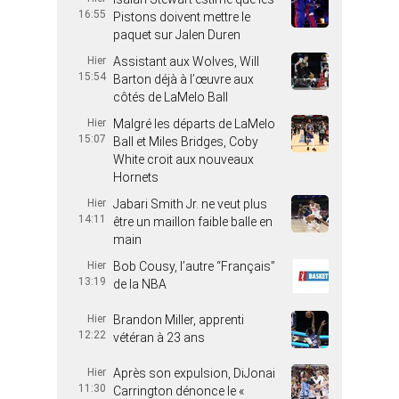
16:55
Pistons doivent mettre le
paquet sur Jalen Duren
Hier
Assistant aux Wolves, Will
15:54
Barton déjà à l’œuvre aux
côtés de LaMelo Ball
Hier
Malgré les départs de LaMelo
15:07
Ball et Miles Bridges, Coby
White croit aux nouveaux
Hornets
Hier
Jabari Smith Jr. ne veut plus
14:11
être un maillon faible balle en
main
Hier
Bob Cousy, l’autre “Français”
13:19
de la NBA
Hier
Brandon Miller, apprenti
12:22
vétéran à 23 ans
Hier
Après son expulsion, DiJonai
11:30
Carrington dénonce le «