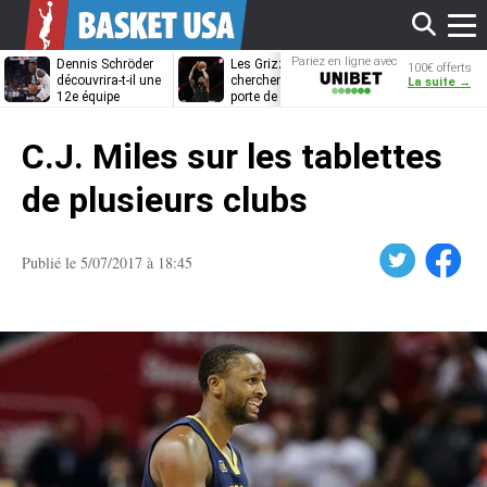
Affi
Pariez en ligne avec
Dennis Schröder
Les Grizzlies
Dwane Casey
100€ offerts
Unibet
découvrira-t-il une
cherchent déjà une
bientôt coach
La suite →
12e équipe
porte de sortie
Rome ?
différente ?
pour D’Angelo
le
Russell
C.J. Miles sur les tablettes
men
de plusieurs clubs
Twitter
Facebook
Publié le 5/07/2017 à 18:45