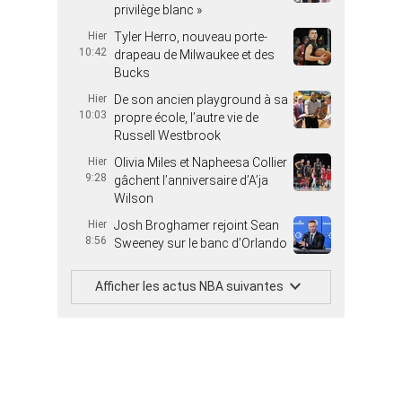
privilège blanc »
Hier
Tyler Herro, nouveau porte-
10:42
drapeau de Milwaukee et des
Bucks
Hier
De son ancien playground à sa
10:03
propre école, l’autre vie de
Russell Westbrook
Hier
Olivia Miles et Napheesa Collier
9:28
gâchent l’anniversaire d’A’ja
Wilson
Hier
Josh Broghamer rejoint Sean
8:56
Sweeney sur le banc d’Orlando
Afficher les actus NBA suivantes