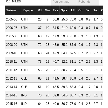
C.J. MILES
Pourcentage
Rebonds
Saison
Equipe
MJ
Min
Tirs
3pts
LF
Off
Def
Tot
Pd
2005-06
UTH
23
9
36.8
25.0
75.0
0.8
0.9
1.7
0.7
2006-07
UTH
37
10
34.5
21.9
60.9
0.3
0.7
1.0
0.7
2007-08
UTH
60
12
47.9
39.0
78.8
0.3
1.0
1.3
0.9
2008-09
UTH
72
23
45.9
35.2
87.6
0.6
1.7
2.3
1.5
2009-10
UTH
63
24
42.9
34.1
69.5
0.7
2.0
2.7
1.7
2010-11
UTH
78
25
40.7
32.2
81.1
0.7
2.6
3.3
1.7
2011-12
UTH
56
20
38.1
30.7
79.4
0.5
1.6
2.1
1.2
2012-13
CLE
65
21
41.5
38.4
86.9
0.4
2.3
2.7
1.0
2013-14
CLE
51
19
43.5
39.3
85.3
0.4
1.7
2.0
1.0
2014-15
IND
70
26
39.8
34.5
80.7
0.3
2.8
3.1
1.1
2015-16
IND
64
23
40.9
36.7
75.0
0.4
2.3
2.7
1.0