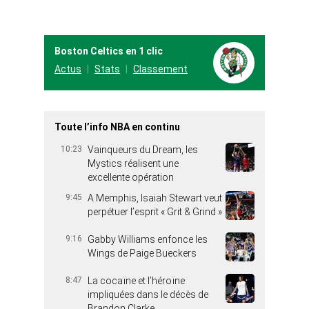
Boston Celtics en 1 clic
Actus
Stats
Classement
Toute l’info NBA en continu
10:23
Vainqueurs du Dream, les
Mystics réalisent une
excellente opération
9:45
A Memphis, Isaiah Stewart veut
perpétuer l’esprit « Grit & Grind »
9:16
Gabby Williams enfonce les
Wings de Paige Bueckers
8:47
La cocaïne et l’héroïne
impliquées dans le décès de
Brandon Clarke