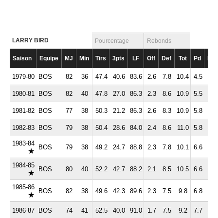
LARRY BIRD
Pourcentage
Rebonds
Saison
Equipe
MJ
Min
Tirs
3pts
LF
Off
Def
Tot
Pd
Fte
1979-80
BOS
82
36
47.4
40.6
83.6
2.6
7.8
10.4
4.5
3.4
1980-81
BOS
82
40
47.8
27.0
86.3
2.3
8.6
10.9
5.5
2.9
1981-82
BOS
77
38
50.3
21.2
86.3
2.6
8.3
10.9
5.8
3.2
1982-83
BOS
79
38
50.4
28.6
84.0
2.4
8.6
11.0
5.8
2.5
1983-84
BOS
79
38
49.2
24.7
88.8
2.3
7.8
10.1
6.6
2.5
★
1984-85
BOS
80
40
52.2
42.7
88.2
2.1
8.5
10.5
6.6
2.6
★
1985-86
BOS
82
38
49.6
42.3
89.6
2.3
7.5
9.8
6.8
2.2
★
1986-87
BOS
74
41
52.5
40.0
91.0
1.7
7.5
9.2
7.7
2.5