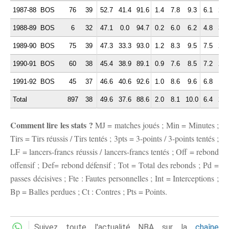
1987-88
BOS
76
39
52.7
41.4
91.6
1.4
7.8
9.3
6.1
2.1
1988-89
BOS
6
32
47.1
0.0
94.7
0.2
6.0
6.2
4.8
3.0
1989-90
BOS
75
39
47.3
33.3
93.0
1.2
8.3
9.5
7.5
2.3
1990-91
BOS
60
38
45.4
38.9
89.1
0.9
7.6
8.5
7.2
2.0
1991-92
BOS
45
37
46.6
40.6
92.6
1.0
8.6
9.6
6.8
1.8
Total
897
38
49.6
37.6
88.6
2.0
8.1
10.0
6.4
2.5
Comment lire les stats ?
MJ = matches joués ; Min = Minutes ;
Tirs = Tirs réussis / Tirs tentés ; 3pts = 3-points / 3-points tentés ;
LF = lancers-francs réussis / lancers-francs tentés ; Off = rebond
offensif ; Def= rebond défensif ; Tot = Total des rebonds ; Pd =
passes décisives ; Fte : Fautes personnelles ; Int = Interceptions ;
Bp = Balles perdues ; Ct : Contres ; Pts = Points.
Suivez toute l'actualité NBA sur la
chaîne