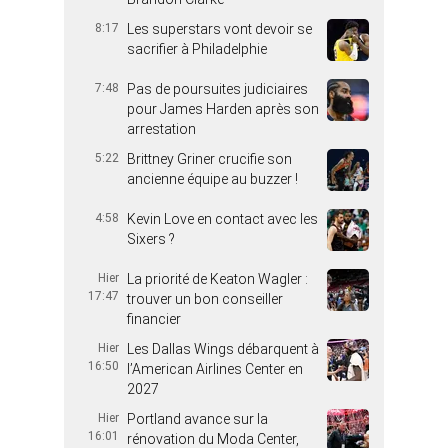
8:17
Les superstars vont devoir se
sacrifier à Philadelphie
7:48
Pas de poursuites judiciaires
pour James Harden après son
arrestation
5:22
Brittney Griner crucifie son
ancienne équipe au buzzer !
4:58
Kevin Love en contact avec les
Sixers ?
Hier
La priorité de Keaton Wagler :
17:47
trouver un bon conseiller
financier
Hier
Les Dallas Wings débarquent à
16:50
l’American Airlines Center en
2027
Hier
Portland avance sur la
16:01
rénovation du Moda Center,