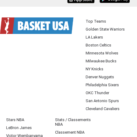
iOS
Android
Top Teams
Golden State Warriors
LA Lakers
Boston Celtics
Minnesota Wolves
Milwaukee Bucks
NY Knicks
Denver Nuggets
Philadelphia Sixers
OKC Thunder
San Antonio Spurs
Cleveland Cavaliers
Stars NBA
Stats / Classements
NBA
LeBron James
Classement NBA
Victor Wembanyama