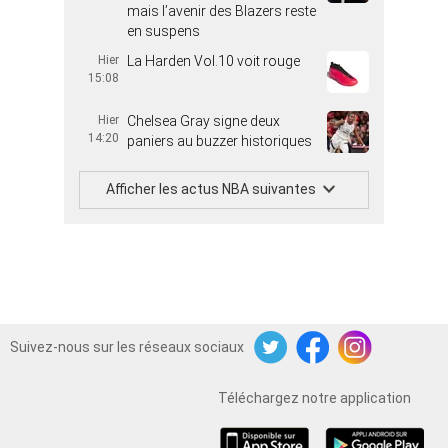
mais l’avenir des Blazers reste
en suspens
Hier
La Harden Vol.10 voit rouge
15:08
Hier
Chelsea Gray signe deux
14:20
paniers au buzzer historiques
Afficher les actus NBA suivantes
Suivez-nous sur les réseaux sociaux
Twitter
Facebook
Instagram
Téléchargez notre application