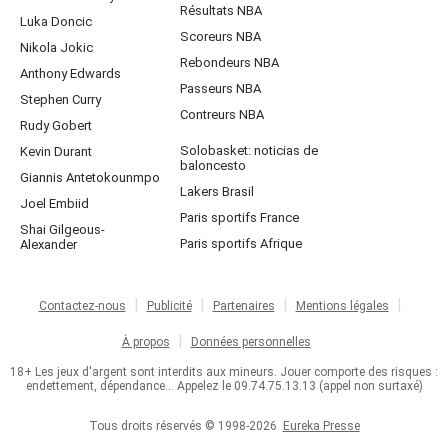
Résultats NBA
Luka Doncic
Scoreurs NBA
Nikola Jokic
Rebondeurs NBA
Anthony Edwards
Passeurs NBA
Stephen Curry
Contreurs NBA
Rudy Gobert
Solobasket: noticias de
Kevin Durant
baloncesto
Giannis Antetokounmpo
Lakers Brasil
Joel Embiid
Paris sportifs France
Shai Gilgeous-
Paris sportifs Afrique
Alexander
Contactez-nous
Publicité
Partenaires
Mentions légales
À propos
Données personnelles
18+ Les jeux d'argent sont interdits aux mineurs. Jouer comporte des risques :
endettement, dépendance... Appelez le 09.74.75.13.13 (appel non surtaxé)
Tous droits réservés © 1998-2026
Eureka Presse