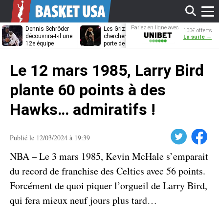
Affi
Pariez en ligne avec
Dennis Schröder
Les Grizzlies
Dwane Casey
100€ offerts
Unibet
découvrira-t-il une
cherchent déjà une
bientôt coach
La suite →
12e équipe
porte de sortie
Rome ?
différente ?
pour D’Angelo
le
Russell
Le 12 mars 1985, Larry Bird
men
plante 60 points à des
Hawks… admiratifs !
Twitter
Facebook
Publié le 12/03/2024 à 19:39
NBA – Le 3 mars 1985, Kevin McHale s’emparait
du record de franchise des Celtics avec 56 points.
Forcément de quoi piquer l’orgueil de Larry Bird,
qui fera mieux neuf jours plus tard…