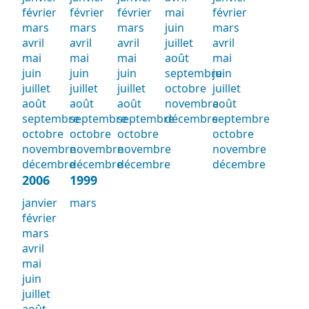
février
février
février
mai
février
mars
mars
mars
juin
mars
avril
avril
avril
juillet
avril
mai
mai
mai
août
mai
juin
juin
juin
septembre
juin
juillet
juillet
juillet
octobre
juillet
août
août
août
novembre
août
septembre
septembre
septembre
décembre
septembre
octobre
octobre
octobre
octobre
novembre
novembre
novembre
novembre
décembre
décembre
décembre
décembre
2006
1999
janvier
mars
février
mars
avril
mai
juin
juillet