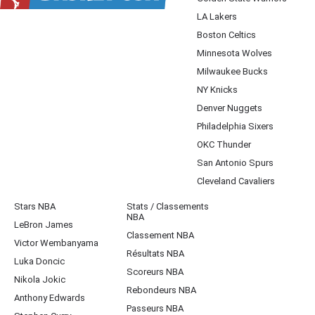
LA Lakers
Boston Celtics
Minnesota Wolves
Milwaukee Bucks
NY Knicks
Denver Nuggets
Philadelphia Sixers
OKC Thunder
San Antonio Spurs
Cleveland Cavaliers
Stars NBA
Stats / Classements
NBA
LeBron James
Classement NBA
Victor Wembanyama
Résultats NBA
Luka Doncic
Scoreurs NBA
Nikola Jokic
Rebondeurs NBA
Anthony Edwards
Passeurs NBA