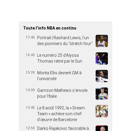
Toute l’info NBA en continu
17:40
Portrait | Rashard Lewis, l’un
des pionniers du “stretch four”
16:43
Le numéro 25 d’Alyssa
Thomas retiré par le Sun
15:39
Monta Ellis devient GM à
l’université
14:30
Garrison Mathews s’envole
pour l’Italie
13:45
Le 8 août 1992, la « Dream
Team » achève son chef
d’œuvre de Barcelone
12:50
Darko Rajakovic favorable à