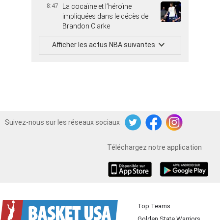
8:47
La cocaïne et l’héroïne
impliquées dans le décès de
Brandon Clarke
Afficher les actus NBA suivantes
Suivez-nous sur les réseaux sociaux
Twitter
Facebook
Instagram
Téléchargez notre application
iOS
Android
Top Teams
Golden State Warriors