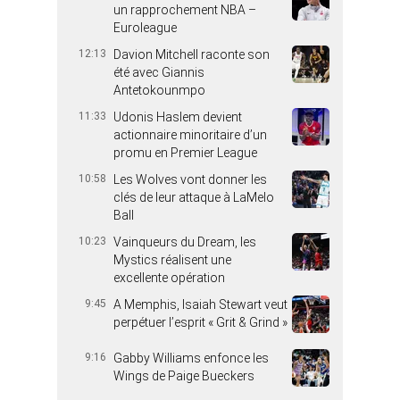
un rapprochement NBA –
Euroleague
12:13
Davion Mitchell raconte son
été avec Giannis
Antetokounmpo
11:33
Udonis Haslem devient
actionnaire minoritaire d’un
promu en Premier League
10:58
Les Wolves vont donner les
clés de leur attaque à LaMelo
Ball
10:23
Vainqueurs du Dream, les
Mystics réalisent une
excellente opération
9:45
A Memphis, Isaiah Stewart veut
perpétuer l’esprit « Grit & Grind »
9:16
Gabby Williams enfonce les
Wings de Paige Bueckers