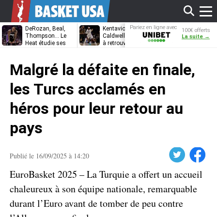
Affi
Pariez en ligne avec
DeRozan, Beal,
Kentavious
Jonathan
100€ offerts
Unibet
Thompson… Le
Caldwell-Pope prêt
Kuminga, le p
La suite →
Heat étudie ses
à retrouver LeBron
des Cavaliers
options
James à
le
Philadelphie ?
Malgré la défaite en finale,
men
les Turcs acclamés en
héros pour leur retour au
pays
Twitter
Facebook
Publié le 16/09/2025 à 14:20
EuroBasket 2025 – La Turquie a offert un accueil
chaleureux à son équipe nationale, remarquable
durant l’Euro avant de tomber de peu contre