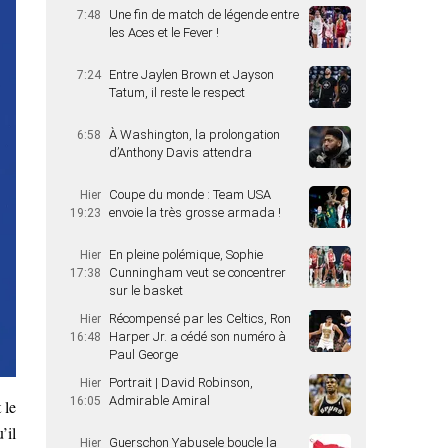
Une fin de match de légende entre
7:48
les Aces et le Fever !
Entre Jaylen Brown et Jayson
7:24
Tatum, il reste le respect
À Washington, la prolongation
6:58
d’Anthony Davis attendra
Coupe du monde : Team USA
Hier
envoie la très grosse armada !
19:23
En pleine polémique, Sophie
Hier
Cunningham veut se concentrer
17:38
sur le basket
Récompensé par les Celtics, Ron
Hier
Harper Jr. a cédé son numéro à
16:48
Paul George
Portrait | David Robinson,
Hier
Admirable Amiral
16:05
 le
’il
Guerschon Yabusele boucle la
Hier