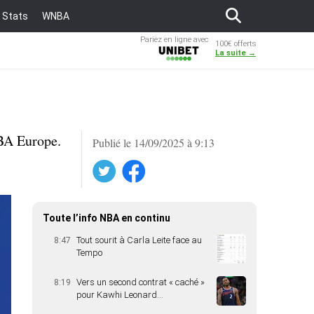
Stats
WNBA
Pariez en ligne avec
100€ offerts
Unibet
La suite →
NBA Europe.
Publié le 14/09/2025 à 9:13
Twitter
Facebook
Toute l’info NBA en continu
Tout sourit à Carla Leite face au
8:47
Tempo
Vers un second contrat « caché »
8:19
pour Kawhi Leonard…