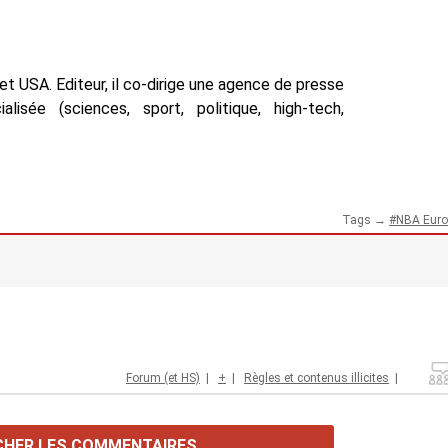
t USA. Editeur, il co-dirige une agence de presse
isée (sciences, sport, politique, high-tech,
Tags →
NBA Euro
Forum (et HS)
|
+
|
Règles et contenus illicites
|
CHER LES COMMENTAIRES