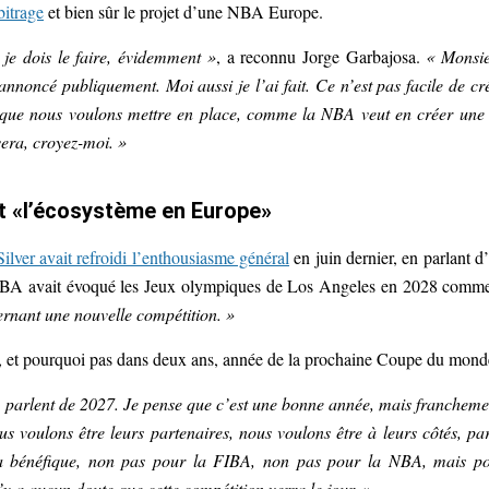
bitrage
et bien sûr le projet d’une NBA Europe.
je dois le faire, évidemment »
, a reconnu Jorge Garbajosa.
« Monsi
nnoncé publiquement. Moi aussi je l’ai fait. Ce n’est pas facile de cr
 que nous voulons mettre en place, comme la NBA veut en créer une
era, croyez-moi. »
t «l’écosystème en Europe»
lver avait refroidi l’enthousiasme général
en juin dernier, en parlant d
 NBA avait évoqué les Jeux olympiques de Los Angeles en 2028 com
nant une nouvelle compétition. »
de, et pourquoi pas dans deux ans, année de la prochaine Coupe du mond
 parlent de 2027. Je pense que c’est une bonne année, mais francheme
s voulons être leurs partenaires, nous voulons être à leurs côtés, pa
ra bénéfique, non pas pour la FIBA, non pas pour la NBA, mais p
y a aucun doute que cette compétition verra le jour. »