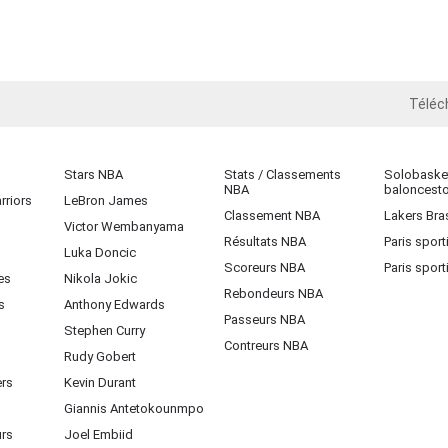
Téléc
iOS
Stars NBA
Stats / Classements
Solobasket
NBA
baloncest
rriors
LeBron James
Classement NBA
Lakers Bras
Victor Wembanyama
Résultats NBA
Paris sport
Luka Doncic
Scoreurs NBA
Paris sport
es
Nikola Jokic
Rebondeurs NBA
s
Anthony Edwards
Passeurs NBA
Stephen Curry
Contreurs NBA
Rudy Gobert
ers
Kevin Durant
Giannis Antetokounmpo
urs
Joel Embiid