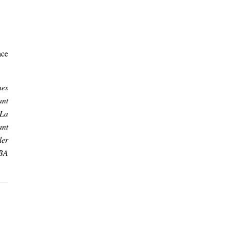
ace
nes
ant
 La
ant
ler
NBA