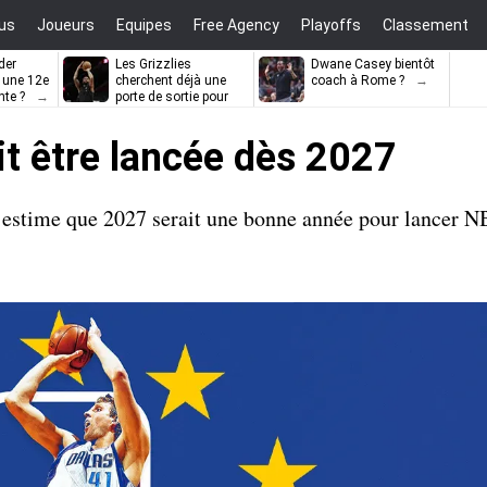
us
Joueurs
Equipes
Free Agency
Playoffs
Classement
der
Les Grizzlies
Dwane Casey bientôt
l une 12e
cherchent déjà une
coach à Rome ?
nte ?
porte de sortie pour
D’Angelo Russell
t être lancée dès 2027
 estime que 2027 serait une bonne année pour lancer 