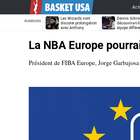
Act
Les Wizards vont
Dennis Schrö
RUMEURS
discuter prolongation
découvrira-t-i
avec Anthony
équipe différe
Davis
La NBA Europe pourrai
Président de FIBA Europe, Jorge Garbajosa