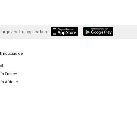
hargez notre application
Android
: noticias de
o
il
ifs France
ifs Afrique