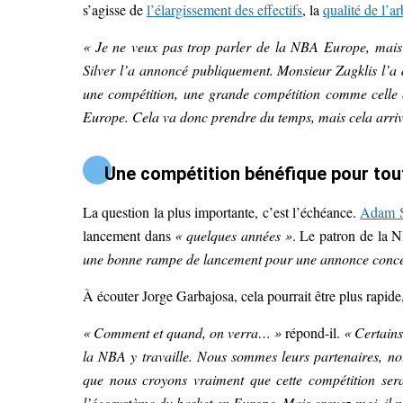
s’agisse de
l’élargissement des effectifs
, la
qualité de l’ar
« Je ne veux pas trop parler de la NBA Europe, mais 
Silver l’a annoncé publiquement. Monsieur Zagklis l’a a
une compétition, une grande compétition comme celle
Europe. Cela va donc prendre du temps, mais cela arriv
Une compétition bénéfique pour tou
La question la plus importante, c’est l’échéance.
Adam Si
lancement dans
« quelques années »
. Le patron de la
une bonne rampe de lancement pour une annonce concer
À écouter Jorge Garbajosa, cela pourrait être plus rapi
« Comment et quand, on verra… »
répond-il.
« Certains
la NBA y travaille. Nous sommes leurs partenaires, nou
que nous croyons vraiment que cette compétition se
l’écosystème du basket en Europe. Mais croyez-moi, il n’