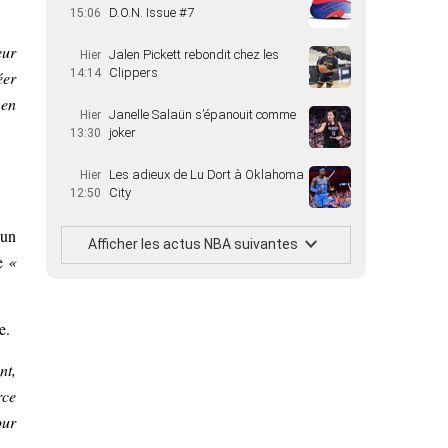
D.O.N. Issue #7
15:06
eur
Jalen Pickett rebondit chez les
Hier
Clippers
14:14
éer
 en
Janelle Salaün s’épanouit comme
Hier
joker
13:30
Les adieux de Lu Dort à Oklahoma
Hier
City
12:50
’un
Afficher les actus NBA suivantes
me
«
e.
nt,
rce
our