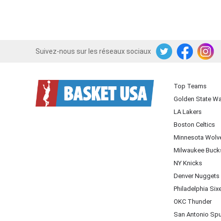
Suivez-nous sur les réseaux sociaux
Twitter
Facebook
Instagram
Top Teams
Golden State Wa
LA Lakers
Boston Celtics
Minnesota Wolv
Milwaukee Buck
NY Knicks
Denver Nuggets
Philadelphia Six
OKC Thunder
San Antonio Sp