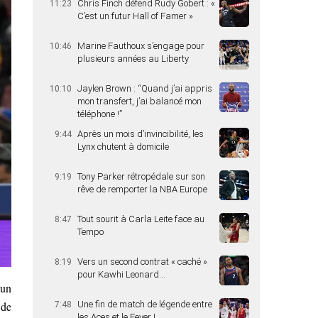
Chris Finch défend Rudy Gobert : «
11:23
C’est un futur Hall of Famer »
Marine Fauthoux s’engage pour
10:46
plusieurs années au Liberty
Jaylen Brown : “Quand j’ai appris
10:10
mon transfert, j’ai balancé mon
téléphone !”
Après un mois d’invincibilité, les
9:44
Lynx chutent à domicile
Tony Parker rétropédale sur son
9:19
rêve de remporter la NBA Europe
Tout sourit à Carla Leite face au
8:47
Tempo
Vers un second contrat « caché »
8:19
pour Kawhi Leonard…
 un
de
Une fin de match de légende entre
7:48
les Aces et le Fever !