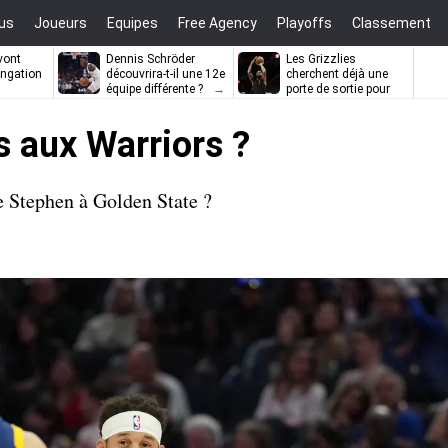
us
Joueurs
Equipes
Free Agency
Playoffs
Classement
vont
Dennis Schröder
Les Grizzlies
ongation
découvrira-t-il une 12e
cherchent déjà une
équipe différente ?
porte de sortie pour
D’Angelo Russell
s aux Warriors ?
e Stephen à Golden State ?