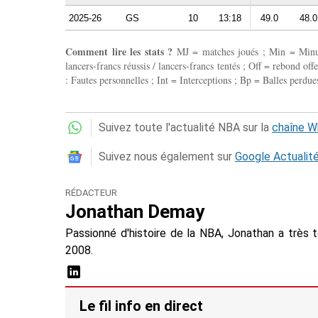
2025-26
GS
10
13:18
49.0
48.0
Comment lire les stats ?
MJ = matches joués ; Min = Minutes
lancers-francs réussis / lancers-francs tentés ; Off = rebond of
: Fautes personnelles ; Int = Interceptions ; Bp = Balles perdues
Suivez toute l'actualité NBA sur la
chaîne 
Suivez nous également sur
Google Actualit
RÉDACTEUR
Jonathan Demay
Passionné d'histoire de la NBA, Jonathan a très 
2008.
Le fil info en direct