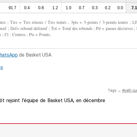
91.7
0.4
0.8
1.2
1.0
0.7
0.3
0.2
0.0
7.1
 ; Tirs = Tirs réussis / Tirs tentés ; 3pts = 3-points / 3-points tentés ; L
fensif ; Def= rebond défensif ; Tot = Total des rebonds ; Pd = passes décisives ; 
 ; Ct : Contres ; Pts = Points.
WhatsApp
de Basket USA
és
Tags →
seth cu
tôt rejoint l'équipe de Basket USA, en décembre