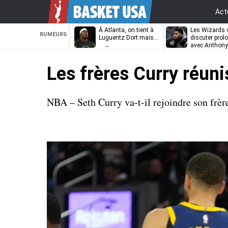
Act
À Atlanta, on tient à
Les Wizards 
RUMEURS
Luguentz Dort mais…
discuter prol
avec Anthony
Davis
Les frères Curry réuni
NBA – Seth Curry va-t-il rejoindre son frèr