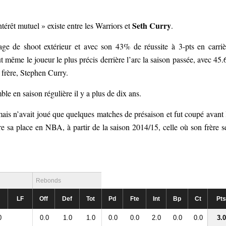
Seth Curry
térêt mutuel » existe entre les Warriors et
.
ge de shoot extérieur et avec son 43% de réussite à 3-pts en carriè
fut même le joueur le plus précis derrière l’arc la saison passée, avec 45
 frère, Stephen Curry.
ble en saison régulière il y a plus de dix ans.
 mais n’avait joué que quelques matches de présaison et fut coupé avant 
re sa place en NBA, à partir de la saison 2014/15, celle où son frère s
Rebonds
LF
Off
Def
Tot
Pd
Fte
Int
Bp
Ct
Pts
0
0.0
1.0
1.0
0.0
0.0
2.0
0.0
0.0
3.0