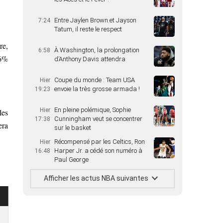
Entre Jaylen Brown et Jayson
7:24
Tatum, il reste le respect
re,
À Washington, la prolongation
6:58
.6%
d’Anthony Davis attendra
Coupe du monde : Team USA
Hier
envoie la très grosse armada !
19:23
En pleine polémique, Sophie
Hier
les
Cunningham veut se concentrer
17:38
era
sur le basket
Récompensé par les Celtics, Ron
Hier
Harper Jr. a cédé son numéro à
16:48
Paul George
Afficher les actus NBA suivantes