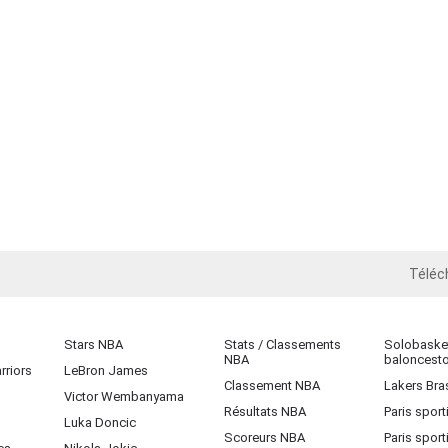
Téléc
iOS
Stars NBA
Stats / Classements
Solobasket
NBA
baloncest
rriors
LeBron James
Classement NBA
Lakers Bras
Victor Wembanyama
Résultats NBA
Paris sport
Luka Doncic
Scoreurs NBA
Paris sport