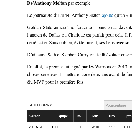
De’Anthony Melton
par exemple.
Le journaliste d’ESPN, Anthony Slater,
ajoute
qu’un « in
Golden State aimerait renforcer son banc avec davanta
l’ancien de Dallas ou Charlotte est parfait pour cela. Il 
de réussite. Sans oublier, évidemment, ses liens avec son
D’ailleurs, Seth et Stephen Curry ont failli évoluer ensem
En effet, le premier fut signé par les Warriors en 2013,
choses sérieuses. Il mettra encore deux ans avant de fai
élu MVP pour la première fois.
SETH CURRY
Pourcentage
Saison
Equipe
MJ
Min
Tirs
3pts
2013-14
CLE
1
9:00
33.3
100.