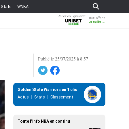
Stats
WNBA
Pariez en ligne avec
100€ offerts
Unibet
La suite →
Publié le 25/07/2025 à 8:57
Twitter
Facebook
Golden State Warriors en 1 clic
Actus
Stats
Classement
Toute l’info NBA en continu