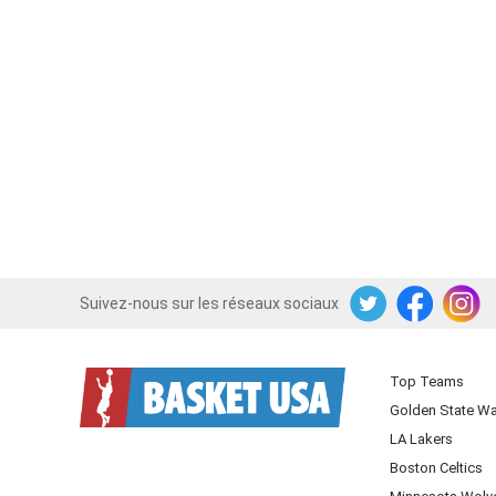
Suivez-nous sur les réseaux sociaux
Twitter
Facebook
Instagram
Top Teams
Golden State Wa
LA Lakers
Boston Celtics