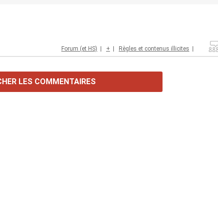
Forum (et HS)
|
+
|
Règles et contenus illicites
|
CHER LES COMMENTAIRES