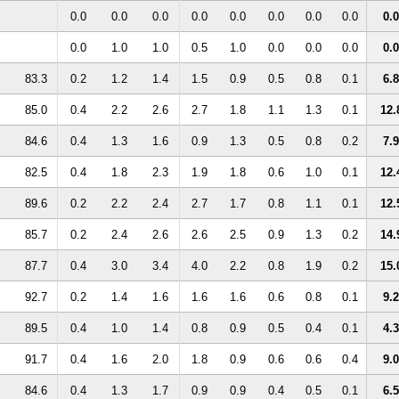
0.0
0.0
0.0
0.0
0.0
0.0
0.0
0.0
0.0
0.0
1.0
1.0
0.5
1.0
0.0
0.0
0.0
0.0
83.3
0.2
1.2
1.4
1.5
0.9
0.5
0.8
0.1
6.8
85.0
0.4
2.2
2.6
2.7
1.8
1.1
1.3
0.1
12.
84.6
0.4
1.3
1.6
0.9
1.3
0.5
0.8
0.2
7.9
82.5
0.4
1.8
2.3
1.9
1.8
0.6
1.0
0.1
12.
89.6
0.2
2.2
2.4
2.7
1.7
0.8
1.1
0.1
12.
85.7
0.2
2.4
2.6
2.6
2.5
0.9
1.3
0.2
14.
87.7
0.4
3.0
3.4
4.0
2.2
0.8
1.9
0.2
15.
92.7
0.2
1.4
1.6
1.6
1.6
0.6
0.8
0.1
9.2
89.5
0.4
1.0
1.4
0.8
0.9
0.5
0.4
0.1
4.3
91.7
0.4
1.6
2.0
1.8
0.9
0.6
0.6
0.4
9.0
84.6
0.4
1.3
1.7
0.9
0.9
0.4
0.5
0.1
6.5