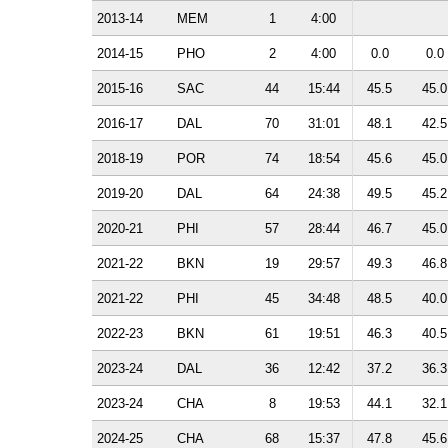
2013-14
MEM
1
4:00
2014-15
PHO
2
4:00
0.0
0.0
2015-16
SAC
44
15:44
45.5
45.0
2016-17
DAL
70
31:01
48.1
42.5
2018-19
POR
74
18:54
45.6
45.0
2019-20
DAL
64
24:38
49.5
45.2
2020-21
PHI
57
28:44
46.7
45.0
2021-22
BKN
19
29:57
49.3
46.8
2021-22
PHI
45
34:48
48.5
40.0
2022-23
BKN
61
19:51
46.3
40.5
2023-24
DAL
36
12:42
37.2
36.3
2023-24
CHA
8
19:53
44.1
32.1
2024-25
CHA
68
15:37
47.8
45.6