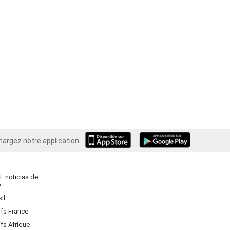
hargez notre application
Android
: noticias de
o
il
ifs France
ifs Afrique