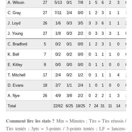
A. Wilson
27
5/13
0/1
7/8
1
5
6
2
3
0
C. Gray
27
7/11
2/4
0/0
1
2
3
1
1
1
J. Loyd
26
1/6
0/3
3/5
3
3
6
1
1
2
J. Young
27
1/8
0/3
2/2
0
3
3
3
1
0
C. Bradford
5
0/2
0/1
0/0
1
2
3
1
0
0
K. Bell
7
0/2
0/2
0/0
0
1
1
1
0
0
E. Kitley
8
0/0
0/0
0/0
0
1
1
0
0
0
T. Mitchell
17
2/4
0/2
1/2
0
1
1
1
4
1
D. Evans
18
2/7
1/1
2/4
1
0
1
0
0
0
A. Nye
26
4/9
3/8
2/2
0
2
2
1
3
1
Total
22/62
6/25
18/25
7
24
31
11
14
5
Comment lire les stats ?
Min = Minutes ; Tirs = Tirs réussis /
Tirs tentés ; 3pts = 3-points / 3-points tentés ; LF = lancers-