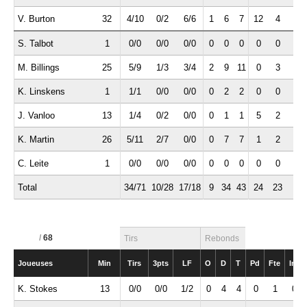
V. Burton
32
4/10
0/2
6/6
1
6
7
12
4
0
S. Talbot
1
0/0
0/0
0/0
0
0
0
0
0
0
M. Billings
25
5/9
1/3
3/4
2
9
11
0
3
2
K. Linskens
1
1/1
0/0
0/0
0
2
2
0
0
0
J. Vanloo
13
1/4
0/2
0/0
0
1
1
5
2
1
K. Martin
26
5/11
2/7
0/0
0
7
7
1
2
0
C. Leite
1
0/0
0/0
0/0
0
0
0
0
0
0
Total
34/71
10/28
17/18
9
34
43
24
23
7
/
68
Tirs
Rebonds
Joueuses
Min
Tirs
3pts
LF
O
D
T
Pd
Fte
Int
K. Stokes
13
0/0
0/0
1/2
0
4
4
0
1
0