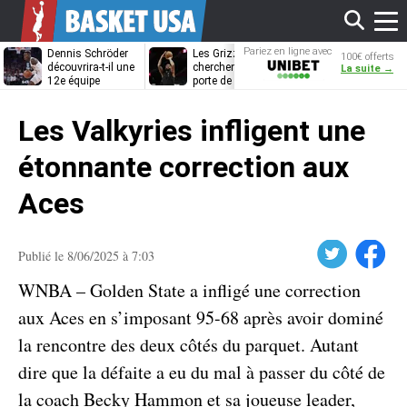
Affi
Pariez en ligne avec
Dennis Schröder
Les Grizzlies
Dwane Casey
100€ offerts
Unibet
découvrira-t-il une
cherchent déjà une
bientôt coach
La suite →
12e équipe
porte de sortie
Rome ?
différente ?
pour D’Angelo
le
Russell
Les Valkyries infligent une
men
étonnante correction aux
Aces
Twitter
Facebook
Publié le 8/06/2025 à 7:03
WNBA – Golden State a infligé une correction
aux Aces en s’imposant 95-68 après avoir dominé
la rencontre des deux côtés du parquet. Autant
dire que la défaite a eu du mal à passer du côté de
la coach Becky Hammon et sa joueuse leader,