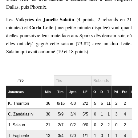
Dallas, puis Phoenix.
Janelle Salaün
Les Valkyries de
(4 points, 2 rebonds en 21
Carla Leite
minutes) et
(une petite minute disputée) vont quant
à elles poursuivre leur route face aux Sparks dès demain soir, où
elles ont déjà gagné cette saison (73-82) avec un duo Leite-
Salaün qui avait cartonné (19 et 18 points).
/
95
Tirs
Rebonds
Joueuses
Min
Tirs
3pts
LF
O
D
T
Pd
Fte
Int
K. Thornton
36
8/16
4/8
2/2
5
6
11
2
2
2
C. Zandalasini
30
5/9
3/4
5/5
0
1
1
3
4
1
J. Salaun
21
2/7
0/2
0/0
0
2
2
0
2
0
T. Fagbenle
13
3/4
0/0
1/1
1
0
1
1
4
1