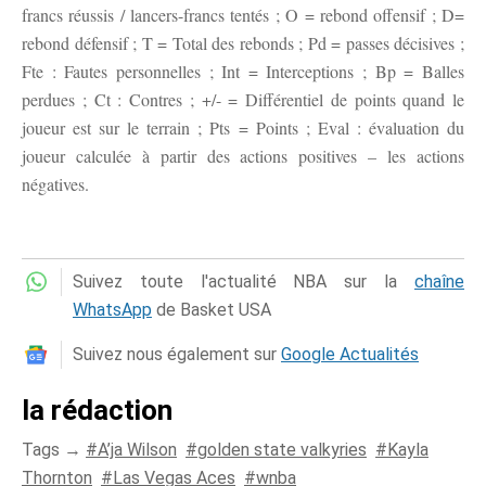
francs réussis / lancers-francs tentés ; O = rebond offensif ; D=
rebond défensif ; T = Total des rebonds ; Pd = passes décisives ;
Fte : Fautes personnelles ; Int = Interceptions ; Bp = Balles
perdues ; Ct : Contres ; +/- = Différentiel de points quand le
joueur est sur le terrain ; Pts = Points ; Eval : évaluation du
joueur calculée à partir des actions positives – les actions
négatives.
Suivez toute l'actualité NBA sur la
chaîne
WhatsApp
de Basket USA
Suivez nous également sur
Google Actualités
la rédaction
Tags →
A’ja Wilson
golden state valkyries
Kayla
Thornton
Las Vegas Aces
wnba