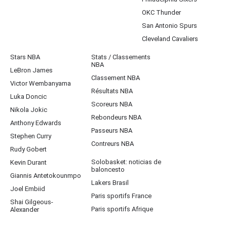
OKC Thunder
San Antonio Spurs
Cleveland Cavaliers
Stars NBA
Stats / Classements
NBA
LeBron James
Classement NBA
Victor Wembanyama
Résultats NBA
Luka Doncic
Scoreurs NBA
Nikola Jokic
Rebondeurs NBA
Anthony Edwards
Passeurs NBA
Stephen Curry
Contreurs NBA
Rudy Gobert
Solobasket: noticias de
Kevin Durant
baloncesto
Giannis Antetokounmpo
Lakers Brasil
Joel Embiid
Paris sportifs France
Shai Gilgeous-
Paris sportifs Afrique
Alexander