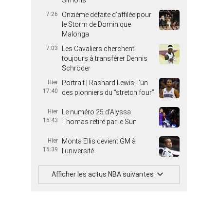
Simons
7:26
Onzième défaite d’affilée pour
le Storm de Dominique
Malonga
7:03
Les Cavaliers cherchent
toujours à transférer Dennis
Schröder
Hier
Portrait | Rashard Lewis, l’un
17:40
des pionniers du “stretch four”
Hier
Le numéro 25 d’Alyssa
16:43
Thomas retiré par le Sun
Hier
Monta Ellis devient GM à
15:39
l’université
Afficher les actus NBA suivantes