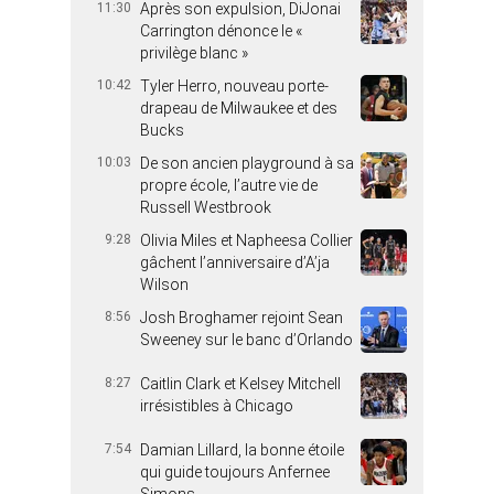
11:30
Après son expulsion, DiJonai
Carrington dénonce le «
privilège blanc »
10:42
Tyler Herro, nouveau porte-
drapeau de Milwaukee et des
Bucks
10:03
De son ancien playground à sa
propre école, l’autre vie de
Russell Westbrook
9:28
Olivia Miles et Napheesa Collier
gâchent l’anniversaire d’A’ja
Wilson
8:56
Josh Broghamer rejoint Sean
Sweeney sur le banc d’Orlando
8:27
Caitlin Clark et Kelsey Mitchell
irrésistibles à Chicago
7:54
Damian Lillard, la bonne étoile
qui guide toujours Anfernee