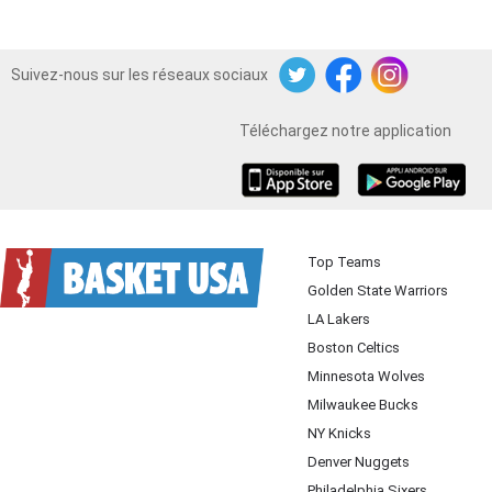
Suivez-nous sur les réseaux sociaux
Twitter
Facebook
Instagram
Téléchargez notre application
iOS
Android
Top Teams
Golden State Warriors
LA Lakers
Boston Celtics
Minnesota Wolves
Milwaukee Bucks
NY Knicks
Denver Nuggets
Philadelphia Sixers