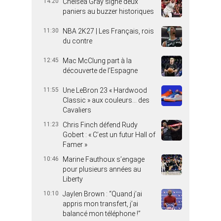
14:20
Chelsea Gray signe deux
paniers au buzzer historiques
11:30
NBA 2K27 | Les Français, rois
du contre
12:45
Mac McClung part à la
découverte de l’Espagne
11:55
Une LeBron 23 « Hardwood
Classic » aux couleurs… des
Cavaliers
11:23
Chris Finch défend Rudy
Gobert : « C’est un futur Hall of
Famer »
10:46
Marine Fauthoux s’engage
pour plusieurs années au
Liberty
10:10
Jaylen Brown : “Quand j’ai
appris mon transfert, j’ai
balancé mon téléphone !”