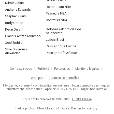
Scoreurs NBA
Nikola Jokic
Rebondeurs NBA
Anthony Edwards
Passeurs NBA
Stephen Curry
Contreurs NBA
Rudy Gobert
Solobasket: noticias de
Kevin Durant
baloncesto
Giannis Antetokounmpo
Lakers Brasil
Joel Embiid
Paris sportifs France
Shai Gilgeous-
Paris sportifs Afrique
Alexander
Contactez-nous
Publicité
Partenaires
Mentions légales
À propos
Données personnelles
18+ Les jeux d'argent sont interdits aux mineurs. Jouer comporte des risques :
endettement, dépendance... Appelez le 09.74.75.13.13 (appel non surtaxé)
Tous droits réservés © 1998-2026
Eureka Presse
Crédits photos : Chris Elise, USA Today | Design & code
juxy.fr