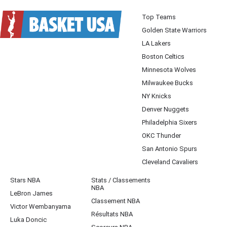
Top Teams
Golden State Warriors
LA Lakers
Boston Celtics
Minnesota Wolves
Milwaukee Bucks
NY Knicks
Denver Nuggets
Philadelphia Sixers
OKC Thunder
San Antonio Spurs
Cleveland Cavaliers
Stars NBA
Stats / Classements
NBA
LeBron James
Classement NBA
Victor Wembanyama
Résultats NBA
Luka Doncic