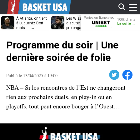
Affi
Pariez en ligne avec
À Atlanta, on tient
Les Wizards vont
Dennis Schrö
100€ offerts
Unibet
à Luguentz Dort
discuter
découvrira-t-il
La suite →
mais…
prolongation avec
12e équipe
Anthony Davis
différente ?
le
Programme du soir | Une
men
dernière soirée de folie
Twitter
Facebook
Publié le 13/04/2025 à 19:00
NBA – Si les rencontres de l’Est ne changeront
rien aux prochains duels, en play-in ou en
playoffs, tout peut encore bouger à l’Ouest…