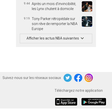
9:44
Après un mois d’invincibilité,
les Lynx chutent à domicile
9:19
Tony Parker rétropédale sur
son rêve de remporter la NBA
Europe
Afficher les actus NBA suivantes
Suivez-nous sur les réseaux sociaux
Twitter
Facebook
Instagram
Téléchargez notre application
iOS
Android