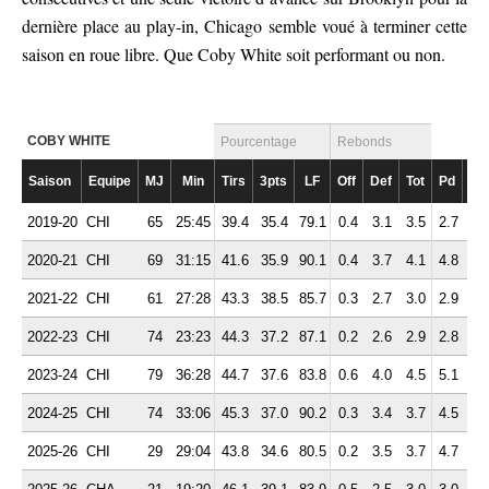
dernière place au play-in, Chicago semble voué à terminer cette
saison en roue libre. Que Coby White soit performant ou non.
COBY WHITE
Pourcentage
Rebonds
Saison
Equipe
MJ
Min
Tirs
3pts
LF
Off
Def
Tot
Pd
Fte
2019-20
CHI
65
25:45
39.4
35.4
79.1
0.4
3.1
3.5
2.7
1.
2020-21
CHI
69
31:15
41.6
35.9
90.1
0.4
3.7
4.1
4.8
2.
2021-22
CHI
61
27:28
43.3
38.5
85.7
0.3
2.7
3.0
2.9
2.
2022-23
CHI
74
23:23
44.3
37.2
87.1
0.2
2.6
2.9
2.8
1.
2023-24
CHI
79
36:28
44.7
37.6
83.8
0.6
4.0
4.5
5.1
2.
2024-25
CHI
74
33:06
45.3
37.0
90.2
0.3
3.4
3.7
4.5
2.
2025-26
CHI
29
29:04
43.8
34.6
80.5
0.2
3.5
3.7
4.7
2.