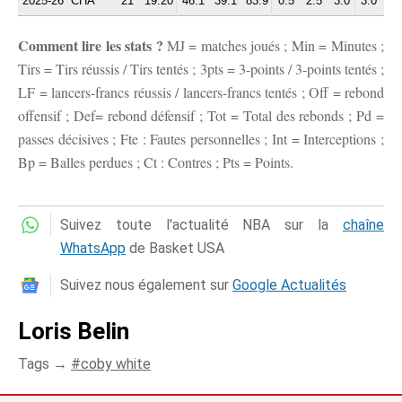
2025-26
CHA
21
19:20
46.1
39.1
83.9
0.5
2.5
3.0
3.0
1.
Comment lire les stats ?
MJ = matches joués ; Min = Minutes ;
Tirs = Tirs réussis / Tirs tentés ; 3pts = 3-points / 3-points tentés ;
LF = lancers-francs réussis / lancers-francs tentés ; Off = rebond
offensif ; Def= rebond défensif ; Tot = Total des rebonds ; Pd =
passes décisives ; Fte : Fautes personnelles ; Int = Interceptions ;
Bp = Balles perdues ; Ct : Contres ; Pts = Points.
Suivez toute l'actualité NBA sur la
chaîne
WhatsApp
de Basket USA
Suivez nous également sur
Google Actualités
Loris Belin
Tags →
coby white