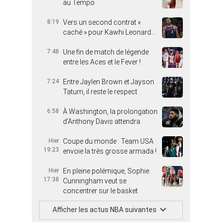
au Tempo
8:19
Vers un second contrat «
caché » pour Kawhi Leonard…
7:48
Une fin de match de légende
entre les Aces et le Fever !
7:24
Entre Jaylen Brown et Jayson
Tatum, il reste le respect
6:58
À Washington, la prolongation
d’Anthony Davis attendra
Hier
Coupe du monde : Team USA
19:23
envoie la très grosse armada !
Hier
En pleine polémique, Sophie
17:38
Cunningham veut se
concentrer sur le basket
Afficher les actus NBA suivantes