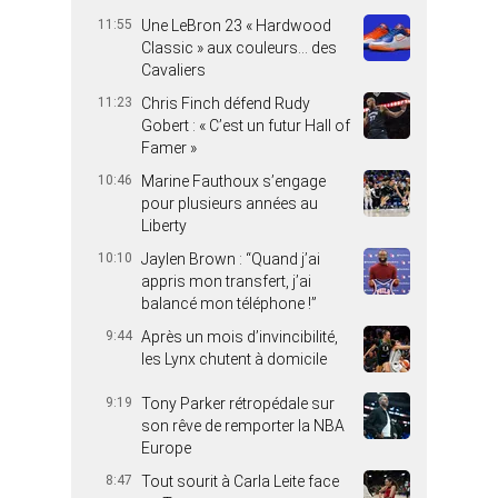
11:55
Une LeBron 23 « Hardwood
Classic » aux couleurs… des
Cavaliers
11:23
Chris Finch défend Rudy
Gobert : « C’est un futur Hall of
Famer »
10:46
Marine Fauthoux s’engage
pour plusieurs années au
Liberty
10:10
Jaylen Brown : “Quand j’ai
appris mon transfert, j’ai
balancé mon téléphone !”
9:44
Après un mois d’invincibilité,
les Lynx chutent à domicile
9:19
Tony Parker rétropédale sur
son rêve de remporter la NBA
Europe
8:47
Tout sourit à Carla Leite face