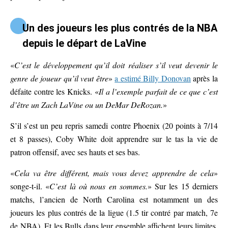
Un des joueurs les plus contrés de la NBA
depuis le départ de LaVine
«
C’est le développement qu’il doit réaliser s’il veut devenir le
genre de joueur qu’il veut être
»
a estimé Billy Donovan
après la
défaite contre les Knicks. «
Il a l’exemple parfait de ce que c’est
d’être un Zach LaVine ou un DeMar DeRozan.
»
S’il s’est un peu repris samedi contre Phoenix (20 points à 7/14
et 8 passes), Coby White doit apprendre sur le tas la vie de
patron offensif, avec ses hauts et ses bas.
«
Cela va être différent, mais vous devez apprendre de cela
»
songe-t-il. «
C’est là où nous en sommes.
» Sur les 15 derniers
matchs, l’ancien de North Carolina est notamment un des
joueurs les plus contrés de la ligue (1.5 tir contré par match, 7e
de NBA). Et les Bulls dans leur ensemble affichent leurs limites,