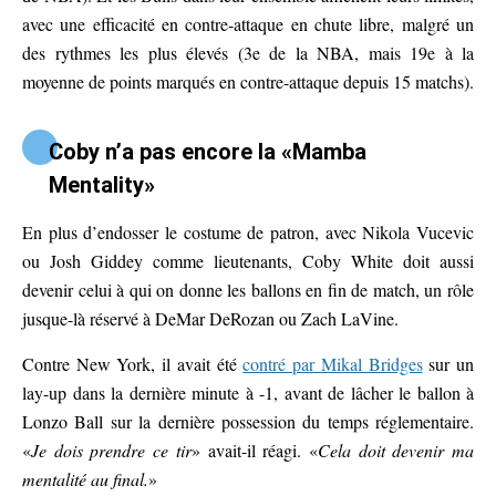
avec une efficacité en contre-attaque en chute libre, malgré un
des rythmes les plus élevés (3e de la NBA, mais 19e à la
moyenne de points marqués en contre-attaque depuis 15 matchs).
Coby n’a pas encore la «Mamba
Mentality»
En plus d’endosser le costume de patron, avec Nikola Vucevic
ou Josh Giddey comme lieutenants, Coby White doit aussi
devenir celui à qui on donne les ballons en fin de match, un rôle
jusque-là réservé à DeMar DeRozan ou Zach LaVine.
Contre New York, il avait été
contré par Mikal Bridges
sur un
lay-up dans la dernière minute à -1, avant de lâcher le ballon à
Lonzo Ball sur la dernière possession du temps réglementaire.
«
Je dois prendre ce tir
» avait-il réagi. «
Cela doit devenir ma
mentalité au final.
»