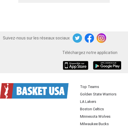
Suivez-nous sur les réseaux sociaux
Twitter
Facebook
Instagram
Téléchargez notre application
iOS
Android
Top Teams
Golden State Warriors
LA Lakers
Boston Celtics
Minnesota Wolves
Milwaukee Bucks