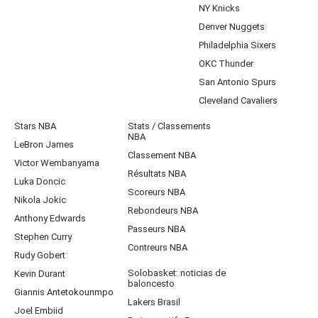
NY Knicks
Denver Nuggets
Philadelphia Sixers
OKC Thunder
San Antonio Spurs
Cleveland Cavaliers
Stars NBA
Stats / Classements
NBA
LeBron James
Classement NBA
Victor Wembanyama
Résultats NBA
Luka Doncic
Scoreurs NBA
Nikola Jokic
Rebondeurs NBA
Anthony Edwards
Passeurs NBA
Stephen Curry
Contreurs NBA
Rudy Gobert
Solobasket: noticias de
Kevin Durant
baloncesto
Giannis Antetokounmpo
Lakers Brasil
Joel Embiid