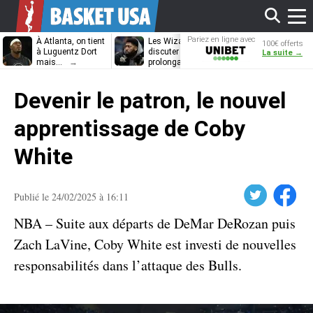
Affi
Pariez en ligne avec
À Atlanta, on tient
Les Wizards vont
Dennis Schrö
100€ offerts
Unibet
à Luguentz Dort
discuter
découvrira-t-il
La suite →
mais…
prolongation avec
12e équipe
Anthony Davis
différente ?
le
Devenir le patron, le nouvel
men
apprentissage de Coby
White
Twitter
Facebook
Publié le 24/02/2025 à 16:11
NBA – Suite aux départs de DeMar DeRozan puis
Zach LaVine, Coby White est investi de nouvelles
responsabilités dans l’attaque des Bulls.