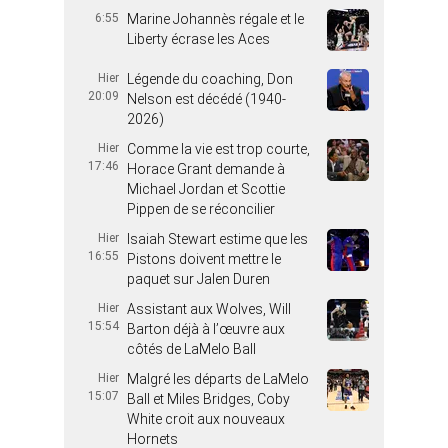
6:55
Marine Johannès régale et le
Liberty écrase les Aces
Hier
Légende du coaching, Don
20:09
Nelson est décédé (1940-
2026)
Hier
Comme la vie est trop courte,
17:46
Horace Grant demande à
Michael Jordan et Scottie
Pippen de se réconcilier
Hier
Isaiah Stewart estime que les
16:55
Pistons doivent mettre le
paquet sur Jalen Duren
Hier
Assistant aux Wolves, Will
15:54
Barton déjà à l’œuvre aux
côtés de LaMelo Ball
Hier
Malgré les départs de LaMelo
15:07
Ball et Miles Bridges, Coby
White croit aux nouveaux
Hornets