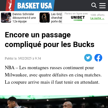
Affi
Pariez en ligne avec
Dennis Schröder
Les Grizzlies
Dwane Casey
100€ offerts
Unibet
découvrira-t-il une
cherchent déjà une
bientôt coach
La suite →
12e équipe
porte de sortie
Rome ?
différente ?
pour D’Angelo
le
Russell
Encore un passage
men
compliqué pour les Bucks
Twitter
Facebook
Publié le 3/02/2025 à 9:34
NBA – Les montagnes russes continuent pour
Milwaukee, avec quatre défaites en cinq matches.
La coupure arrive mais il faut tenir en attendant.