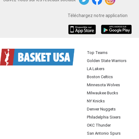
Twitter
Facebook
Instagram
Téléchargez notre application
iOS
Android
Top Teams
Golden State Warriors
LA Lakers
Boston Celtics
Minnesota Wolves
Milwaukee Bucks
NY Knicks
Denver Nuggets
Philadelphia Sixers
OKC Thunder
San Antonio Spurs