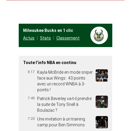
Milwaukee Bucks en 1 clic
Actus
Stats
Classement
Toute l’info NBA en continu
8:17
Kayla McBride en mode sniper
face aux Wings : 43 points
avec un record WNBA à 3-
points !
7:49
Patrick Beverley va-t-il prendre
la suite de Tony Snell à
Boulazac ?
7:20
Une invitation à un training
camp pour Ben Simmons