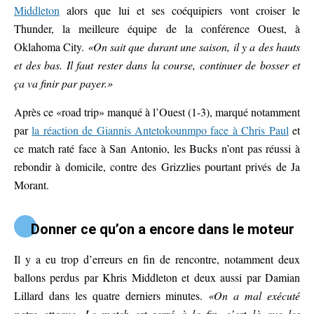
Middleton
alors que lui et ses coéquipiers vont croiser le
Thunder, la meilleure équipe de la conférence Ouest, à
Oklahoma City.
«On sait que durant une saison, il y a des hauts
et des bas. Il faut rester dans la course, continuer de bosser et
ça va finir par payer.»
Après ce «road trip» manqué à l’Ouest (1-3), marqué notamment
par
la réaction de Giannis Antetokounmpo face à Chris Paul
et
ce match raté face à San Antonio, les Bucks n’ont pas réussi à
rebondir à domicile, contre des Grizzlies pourtant privés de Ja
Morant.
Donner ce qu’on a encore dans le moteur
Il y a eu trop d’erreurs en fin de rencontre, notamment deux
ballons perdus par Khris Middleton et deux aussi par Damian
Lillard dans les quatre derniers minutes.
«On a mal exécuté
notre attaque. Le match est serré à la fin, c’est là que les