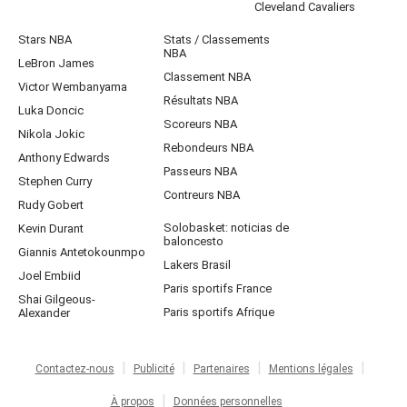
Cleveland Cavaliers
Stars NBA
Stats / Classements
NBA
LeBron James
Classement NBA
Victor Wembanyama
Résultats NBA
Luka Doncic
Scoreurs NBA
Nikola Jokic
Rebondeurs NBA
Anthony Edwards
Passeurs NBA
Stephen Curry
Contreurs NBA
Rudy Gobert
Solobasket: noticias de
Kevin Durant
baloncesto
Giannis Antetokounmpo
Lakers Brasil
Joel Embiid
Paris sportifs France
Shai Gilgeous-
Paris sportifs Afrique
Alexander
Contactez-nous
Publicité
Partenaires
Mentions légales
À propos
Données personnelles