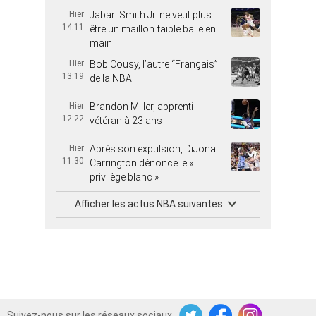
Hier
Jabari Smith Jr. ne veut plus
14:11
être un maillon faible balle en
main
Hier
Bob Cousy, l’autre “Français”
13:19
de la NBA
Hier
Brandon Miller, apprenti
12:22
vétéran à 23 ans
Hier
Après son expulsion, DiJonai
11:30
Carrington dénonce le «
privilège blanc »
Afficher les actus NBA suivantes
Suivez-nous sur les réseaux sociaux