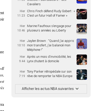
Cavaliers
Chris Finch défend Rudy Gobert : «
Hier
ent
C’est un futur Hall of Famer »
11:23
oir
Marine Fauthoux s’engage pour
Hier
plusieurs années au Liberty
10:46
Jaylen Brown : “Quand j’ai appris
Hier
mon transfert, j’ai balancé mon
10:10
téléphone !”
ure
Après un mois d’invincibilité, les
Hier
Lynx chutent à domicile
9:44
«Il
Tony Parker rétropédale sur son
Hier
as,
rêve de remporter la NBA Europe
7:19
est
rès
Afficher les actus NBA suivantes
era
une