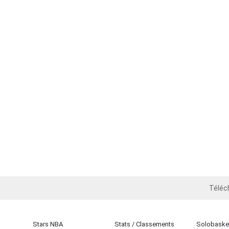
Téléc
iOS
Stars NBA
Stats / Classements
Solobasket