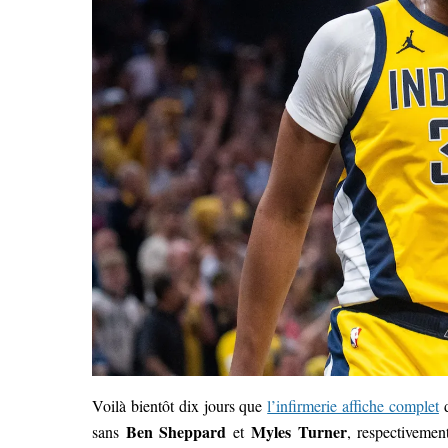
Voilà bientôt dix jours que
l’infirmerie affiche complet
d
Ben Sheppard
Myles Turner
sans
et
, respectivemen