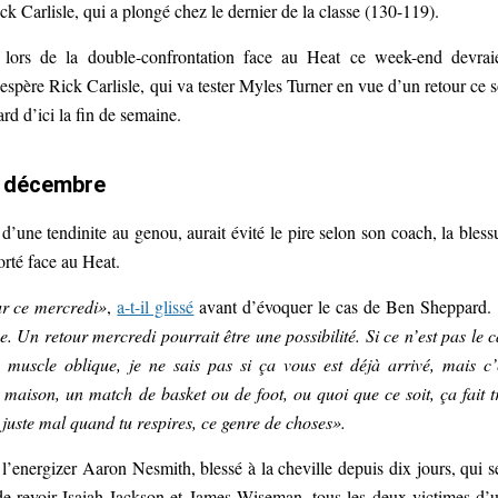
ck Carlisle, qui a plongé chez le dernier de la classe (130-119).
s lors de la double-confrontation face au Heat ce week-end devrai
espère Rick Carlisle, qui va tester Myles Turner en vue d’un retour ce s
d d’ici la fin de semaine.
t décembre
e d’une tendinite au genou, aurait évité le pire selon son coach, la bless
rté face au Heat.
ur ce mercredi»
,
a-t-il glissé
avant d’évoquer le cas de Ben Sheppard.
. Un retour mercredi pourrait être une possibilité. Si ce n’est pas le c
uscle oblique, je ne sais pas si ça vous est déjà arrivé, mais c’
 maison, un match de basket ou de foot, ou quoi que ce soit, ça fait t
 juste mal quand tu respires, ce genre de choses».
’energizer Aaron Nesmith, blessé à la cheville depuis dix jours, qui s
e revoir Isaiah Jackson et James Wiseman, tous les deux victimes d’