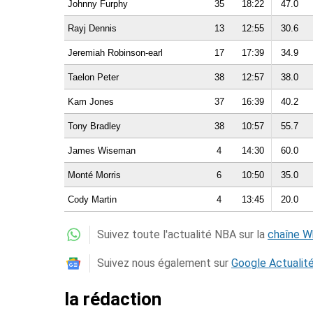
Johnny Furphy
35
18:22
47.0
Rayj Dennis
13
12:55
30.6
Jeremiah Robinson-earl
17
17:39
34.9
Taelon Peter
38
12:57
38.0
Kam Jones
37
16:39
40.2
Tony Bradley
38
10:57
55.7
James Wiseman
4
14:30
60.0
Monté Morris
6
10:50
35.0
Cody Martin
4
13:45
20.0
Suivez toute l'actualité NBA sur la
chaîne 
Suivez nous également sur
Google Actualit
la rédaction