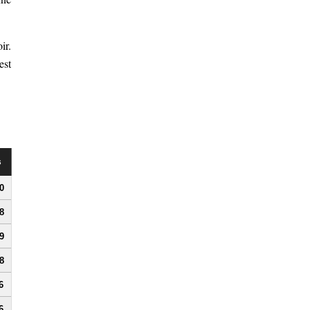
ir.
est
s
0
8
9
8
6
6