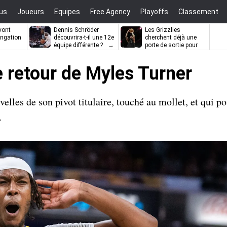
us
Joueurs
Equipes
Free Agency
Playoffs
Classement
vont
Dennis Schröder
Les Grizzlies
ongation
découvrira-t-il une 12e
cherchent déjà une
équipe différente ?
porte de sortie pour
D’Angelo Russell
e retour de Myles Turner
les de son pivot titulaire, touché au mollet, et qui po
.