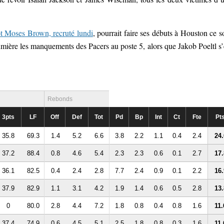
ot Moses Brown, recruté lundi
, pourrait faire ses débuts à Houston ce so
mière les manquements des Pacers au poste 5, alors que Jakob Poeltl s’
Rebonds
3pts
LF
Off
Def
Tot
Pd
Bp
Int
Ct
Fte
Pt
35.8
69.3
1.4
5.2
6.6
3.8
2.2
1.1
0.4
2.4
24.
37.2
88.4
0.8
4.6
5.4
2.3
2.3
0.6
0.1
2.7
17.
36.1
82.5
0.4
2.4
2.8
7.7
2.4
0.9
0.1
2.2
16.
37.9
82.9
1.1
3.1
4.2
1.9
1.4
0.6
0.5
2.8
13.
0
80.0
2.8
4.4
7.2
1.8
0.8
0.4
0.8
1.6
11.
37.4
74.9
0.6
4.5
5.1
2.5
1.8
0.8
0.3
1.6
11.