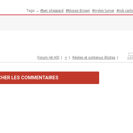
Tags →
ben sheppard
Moses Brown
myles turner
rick carli
Forum (et HS)
|
+
|
Règles et contenus illicites
|
CHER LES COMMENTAIRES