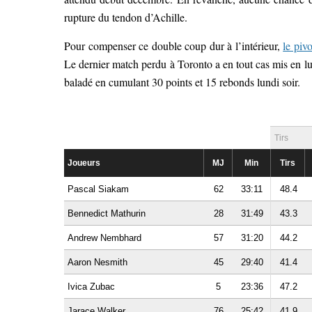
rupture du tendon d’Achille.
Pour compenser ce double coup dur à l’intérieur,
le piv
Le dernier match perdu à Toronto a en tout cas mis en lu
baladé en cumulant 30 points et 15 rebonds lundi soir.
Tirs
Joueurs
MJ
Min
Tirs
Pascal Siakam
62
33:11
48.4
Bennedict Mathurin
28
31:49
43.3
Andrew Nembhard
57
31:20
44.2
Aaron Nesmith
45
29:40
41.4
Ivica Zubac
5
23:36
47.2
Jarace Walker
76
25:42
41.9