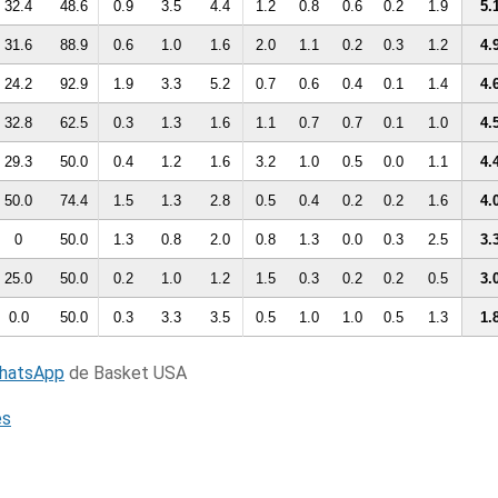
32.4
48.6
0.9
3.5
4.4
1.2
0.8
0.6
0.2
1.9
5.
31.6
88.9
0.6
1.0
1.6
2.0
1.1
0.2
0.3
1.2
4.
24.2
92.9
1.9
3.3
5.2
0.7
0.6
0.4
0.1
1.4
4.
32.8
62.5
0.3
1.3
1.6
1.1
0.7
0.7
0.1
1.0
4.
29.3
50.0
0.4
1.2
1.6
3.2
1.0
0.5
0.0
1.1
4.
50.0
74.4
1.5
1.3
2.8
0.5
0.4
0.2
0.2
1.6
4.
0
50.0
1.3
0.8
2.0
0.8
1.3
0.0
0.3
2.5
3.
25.0
50.0
0.2
1.0
1.2
1.5
0.3
0.2
0.2
0.5
3.
0.0
50.0
0.3
3.3
3.5
0.5
1.0
1.0
0.5
1.3
1.
WhatsApp
de Basket USA
és