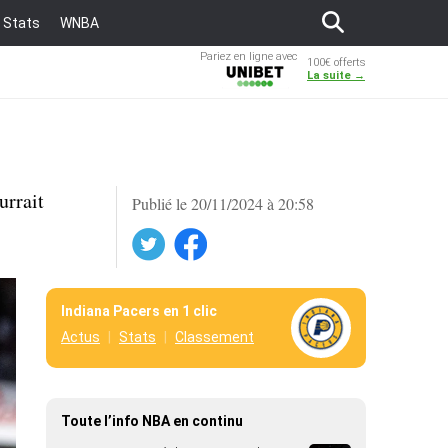
Stats
WNBA
Pariez en ligne avec
100€ offerts
Unibet
La suite →
urrait
Publié le 20/11/2024 à 20:58
Twitter
Facebook
Indiana Pacers en 1 clic
Actus
Stats
Classement
Toute l’info NBA en continu