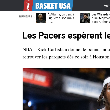
Act
À Atlanta, on tient à
Les Wizards 
RUMEURS
Luguentz Dort mais…
discuter prol
avec Anthony
Davis
Les Pacers espèrent l
NBA – Rick Carlisle a donné de bonnes nouvel
retrouver les parquets dès ce soir à Houston