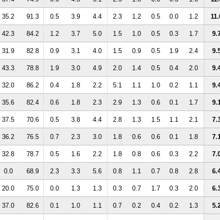
35.2
91.3
0.5
3.9
4.4
2.3
1.2
0.5
0.0
1.2
11.
42.3
84.2
1.2
3.7
5.0
1.5
1.0
0.5
0.3
1.7
9.
31.9
82.8
0.9
3.1
4.0
1.5
0.9
0.5
1.9
2.4
9.
43.3
78.8
1.9
3.0
4.9
2.0
1.4
0.5
0.4
2.0
9.
32.0
86.2
0.4
1.8
2.2
5.1
1.1
1.0
0.2
1.1
9.
35.6
82.4
0.6
1.8
2.3
2.9
1.3
0.6
0.1
1.7
9.
37.5
70.6
0.5
3.8
4.4
2.8
1.3
1.5
1.1
2.1
7.
36.2
76.5
0.7
2.3
3.0
1.8
0.6
0.6
0.1
1.8
7.
32.8
78.7
0.5
1.6
2.2
1.8
0.8
0.6
0.3
2.2
7.
0.0
68.9
2.3
3.3
5.6
0.8
1.1
0.7
0.8
2.8
6.
20.0
75.0
0.0
1.3
1.3
0.3
0.7
1.7
0.3
2.0
6.
37.0
82.6
0.1
1.0
1.1
0.7
0.2
0.4
0.2
1.3
5.