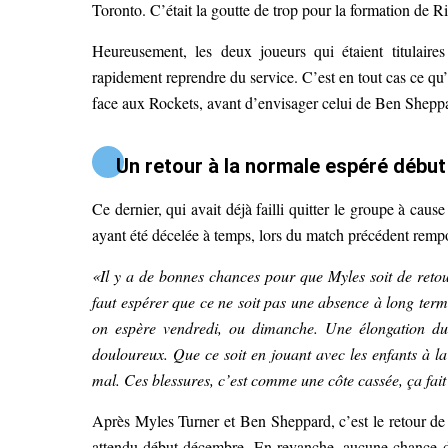
Toronto. C’était la goutte de trop pour la formation de Ri
Heureusement, les deux joueurs qui étaient titulaire
rapidement reprendre du service. C’est en tout cas ce qu’
face aux Rockets, avant d’envisager celui de Ben Sheppar
Un retour à la normale espéré débu
Ce dernier, qui avait déjà failli quitter le groupe à caus
ayant été décelée à temps, lors du match précédent rempo
«Il y a de bonnes chances pour que Myles soit de reto
faut espérer que ce ne soit pas une absence à long terme
on espère vendredi, ou dimanche. Une élongation du m
douloureux. Que ce soit en jouant avec les enfants à la
mal. Ces blessures, c’est comme une côte cassée, ça fait
Après Myles Turner et Ben Sheppard, c’est le retour de l
attendu début décembre. En revanche, aucune chance d