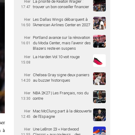
La priorité de Keaton Wagler :
Hier
trouver un bon conseiller financier
17:47
Les Dallas Wings débarquent à
Hier
l’American Airlines Center en 2027
16:50
Portland avance sur la rénovation
Hier
du Moda Center, mais l’avenir des
16:01
Blazers reste en suspens
La Harden Vol.10 voit rouge
Hier
15:08
Chelsea Gray signe deux paniers
Hier
au buzzer historiques
14:20
NBA 2K27 | Les Français, rois du
Hier
contre
13:30
Mac McClung part à la découverte
Hier
de l’Espagne
12:45
ser
Une LeBron 23 « Hardwood
h à
Hier
Classic » aux couleurs… des
11:55