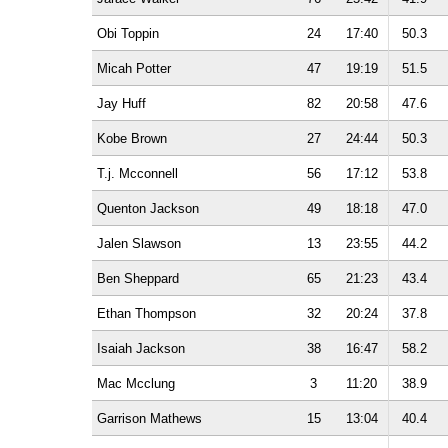
Obi Toppin
24
17:40
50.3
Micah Potter
47
19:19
51.5
Jay Huff
82
20:58
47.6
Kobe Brown
27
24:44
50.3
T.j. Mcconnell
56
17:12
53.8
Quenton Jackson
49
18:18
47.0
Jalen Slawson
13
23:55
44.2
Ben Sheppard
65
21:23
43.4
Ethan Thompson
32
20:24
37.8
Isaiah Jackson
38
16:47
58.2
Mac Mcclung
3
11:20
38.9
Garrison Mathews
15
13:04
40.4