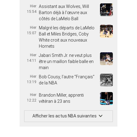
Hier
Assistant aux Wolves, Will
15:54
Barton déjà à l’œuvre aux
côtés de LaMelo Ball
Hier
Malgré les départs de LaMelo
15:07
Ball et Miles Bridges, Coby
White croit aux nouveaux
Hornets
Hier
Jabari Smith Jr. ne veut plus
14:11
être un maillon faible balle en
main
Hier
Bob Cousy, l’autre “Français”
13:19
de la NBA
Hier
Brandon Miller, apprenti
12:22
vétéran à 23 ans
Afficher les actus NBA suivantes