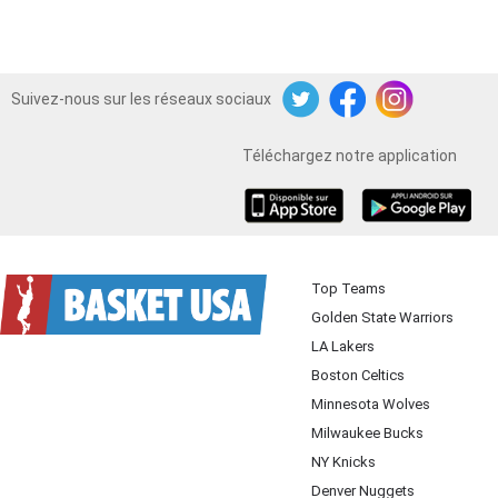
Suivez-nous sur les réseaux sociaux
Twitter
Facebook
Instagram
Téléchargez notre application
iOS
Android
Top Teams
Golden State Warriors
LA Lakers
Boston Celtics
Minnesota Wolves
Milwaukee Bucks
NY Knicks
Denver Nuggets