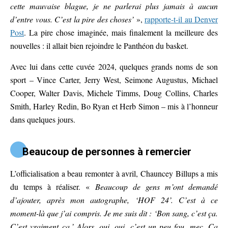
cette mauvaise blague, je ne parlerai plus jamais à aucun
d’entre vous. C’est la pire des choses’
»,
rapporte-t-il au Denver
Post
. La pire chose imaginée, mais finalement la meilleure des
nouvelles : il allait bien rejoindre le Panthéon du basket.
Avec lui dans cette cuvée 2024, quelques grands noms de son
sport – Vince Carter, Jerry West, Seimone Augustus, Michael
Cooper, Walter Davis, Michele Timms, Doug Collins, Charles
Smith, Harley Redin, Bo Ryan et Herb Simon – mis à l’honneur
dans quelques jours.
Beaucoup de personnes à remercier
L’officialisation a beau remonter à avril, Chauncey Billups a mis
du temps à réaliser. «
Beaucoup de gens m’ont demandé
d’ajouter, après mon autographe, ‘HOF 24’. C’est à ce
moment-là que j’ai compris. Je me suis dit : ‘Bon sang, c’est ça.
C’est vraiment ça.’ Alors, oui, oui, c’est un peu fou, mec. Ça