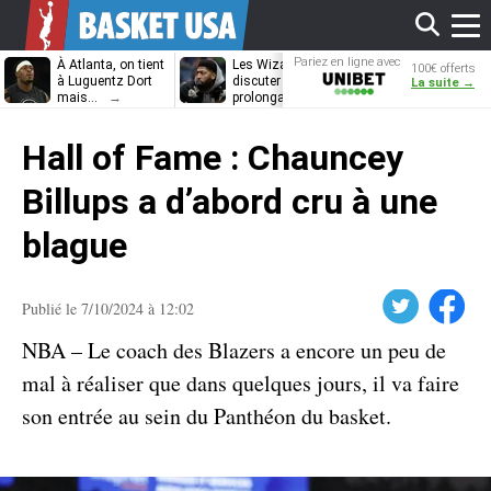
Affi
Pariez en ligne avec
À Atlanta, on tient
Les Wizards vont
Dennis Schrö
100€ offerts
Unibet
à Luguentz Dort
discuter
découvrira-t-il
La suite →
mais…
prolongation avec
12e équipe
Anthony Davis
différente ?
le
Hall of Fame : Chauncey
men
Billups a d’abord cru à une
blague
Twitter
Facebook
Publié le 7/10/2024 à 12:02
NBA – Le coach des Blazers a encore un peu de
mal à réaliser que dans quelques jours, il va faire
son entrée au sein du Panthéon du basket.