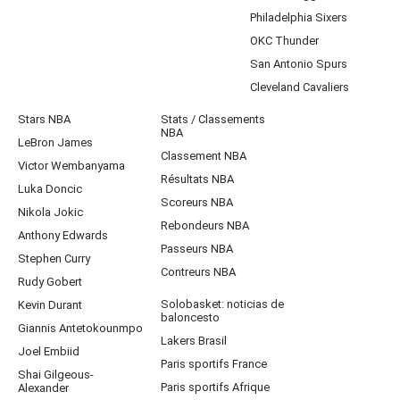
Philadelphia Sixers
OKC Thunder
San Antonio Spurs
Cleveland Cavaliers
Stars NBA
Stats / Classements
NBA
LeBron James
Classement NBA
Victor Wembanyama
Résultats NBA
Luka Doncic
Scoreurs NBA
Nikola Jokic
Rebondeurs NBA
Anthony Edwards
Passeurs NBA
Stephen Curry
Contreurs NBA
Rudy Gobert
Solobasket: noticias de
Kevin Durant
baloncesto
Giannis Antetokounmpo
Lakers Brasil
Joel Embiid
Paris sportifs France
Shai Gilgeous-
Paris sportifs Afrique
Alexander