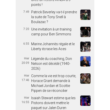
points !
7:49
Patrick Beverley va-t-il prendre
la suite de Tony Snell à
Boulazac ?
7:20
Une invitation à un training
camp pour Ben Simmons
6:55
Marine Johannès régale et le
Liberty écrase les Aces
Hier
Légende du coaching, Don
20:09
Nelson est décédé (1940-
2026)
Hier
Comme la vie est trop courte,
17:46
Horace Grant demande à
Michael Jordan et Scottie
Pippen de se réconcilier
Hier
Isaiah Stewart estime que les
16:55
Pistons doivent mettre le
paquet sur Jalen Duren