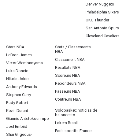
Denver Nuggets
Philadelphia Sixers
OKC Thunder
San Antonio Spurs
Cleveland Cavaliers
Stars NBA
Stats / Classements
NBA
LeBron James
Classement NBA
Victor Wembanyama
Résultats NBA
Luka Doncic
Scoreurs NBA
Nikola Jokic
Rebondeurs NBA
Anthony Edwards
Passeurs NBA
Stephen Curry
Contreurs NBA
Rudy Gobert
Solobasket: noticias de
Kevin Durant
baloncesto
Giannis Antetokounmpo
Lakers Brasil
Joel Embiid
Paris sportifs France
Shai Gilgeous-