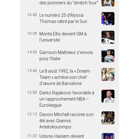
des pionniers du “stretch four”
16:43
Le numéro 25 d’Alyssa
Thomas retiré par le Sun
15:39
Monta Ellis devient GM à
l’université
14:30
Garrison Mathews s’envole
pour l’Italie
13:45
Le 8 août 1992, la « Dream
Team » achève son chef
d’œuvre de Barcelone
12:50
Darko Rajakovic favorable à
un rapprochement NBA –
Euroleague
12:13
Davion Mitchell raconte son
été avec Giannis
Antetokounmpo
11:33
Udonis Haslem devient