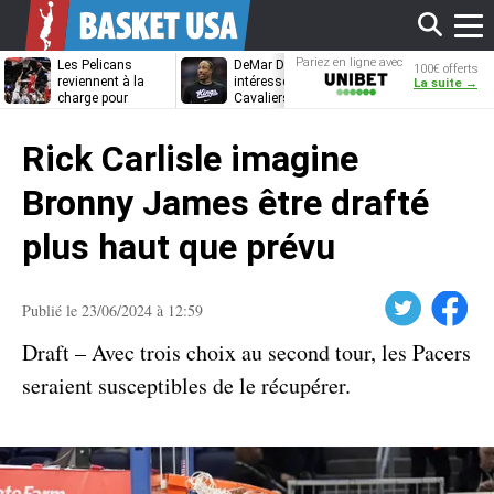
Affi
Pariez en ligne avec
Les Pelicans
DeMar DeRozan
La piste LeBr
100€ offerts
Unibet
reviennent à la
intéresse aussi les
James referm
La suite →
charge pour
Cavaliers et les
Draymond Gr
Bennedict
Nuggets
va pouvoir rem
le
Mathurin
à Golden Stat
Rick Carlisle imagine
men
Bronny James être drafté
plus haut que prévu
Twitter
Facebook
Publié le 23/06/2024 à 12:59
Draft – Avec trois choix au second tour, les Pacers
seraient susceptibles de le récupérer.