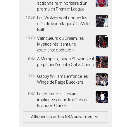
actionnaire minoritaire d’un
promu en Premier League
10:58
Les Wolves vont donner les
clés de leur attaque à LaMelo
Ball
10:23
Vainqueurs du Dream, les
Mystics réalisent une
excellente opération
9:45
A Memphis, Isaiah Stewart veut
perpétuer l’esprit « Grit & Grind »
9:16
Gabby Williams enfonce les
Wings de Paige Bueckers
8:47
La cocaïne et l’héroïne
impliquées dans le décès de
Brandon Clarke
Afficher les actus NBA suivantes