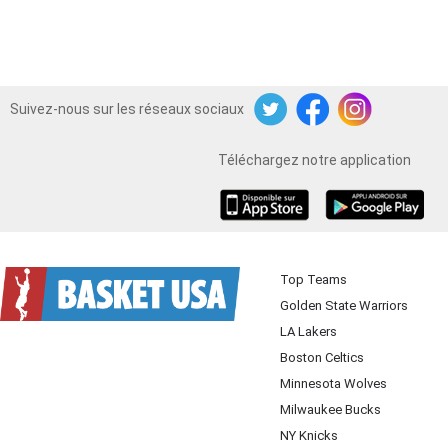
Suivez-nous sur les réseaux sociaux
Twitter
Facebook
Instagram
Téléchargez notre application
iOS
Android
Top Teams
Golden State Warriors
LA Lakers
Boston Celtics
Minnesota Wolves
Milwaukee Bucks
NY Knicks