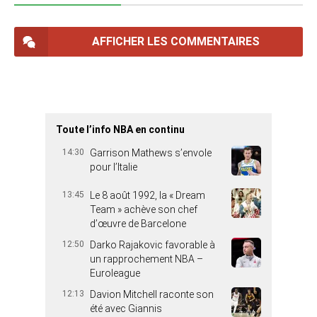
AFFICHER LES COMMENTAIRES
Toute l’info NBA en continu
14:30
Garrison Mathews s’envole
pour l’Italie
13:45
Le 8 août 1992, la « Dream
Team » achève son chef
d’œuvre de Barcelone
12:50
Darko Rajakovic favorable à
un rapprochement NBA –
Euroleague
12:13
Davion Mitchell raconte son
été avec Giannis