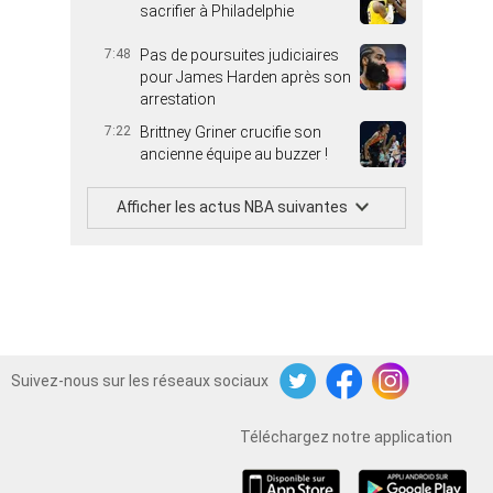
sacrifier à Philadelphie
7:48
Pas de poursuites judiciaires
pour James Harden après son
arrestation
7:22
Brittney Griner crucifie son
ancienne équipe au buzzer !
Afficher les actus NBA suivantes
Suivez-nous sur les réseaux sociaux
Twitter
Facebook
Instagram
Téléchargez notre application
iOS
Android