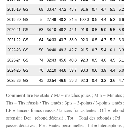
2018-19
GS
69
33:47
47.2
43.7
91.6
0.7
4.7
5.3
5.2
2
2019-20
GS
5
27:48
40.2
24.5
100.0
0.8
4.4
5.2
6.6
2
2020-21
GS
63
34:10
48.2
42.1
91.6
0.5
5.0
5.5
5.8
1
2021-22
GS
64
34:33
43.7
38.0
92.3
0.5
4.7
5.2
6.3
2
2022-23
GS
56
34:40
49.3
42.7
91.5
0.7
5.4
6.1
6.3
2
2023-24
GS
74
32:43
45.0
40.8
92.3
0.5
4.0
4.5
5.1
1
2024-25
GS
70
32:10
44.8
39.7
93.3
0.6
3.9
4.4
6.0
1
2025-26
GS
43
30:54
46.8
39.3
92.3
0.4
3.2
3.6
4.7
1
Comment lire les stats ?
MJ = matches joués ; Min = Minutes ;
Tirs = Tirs réussis / Tirs tentés ; 3pts = 3-points / 3-points tentés ;
LF = lancers-francs réussis / lancers-francs tentés ; Off = rebond
offensif ; Def= rebond défensif ; Tot = Total des rebonds ; Pd =
passes décisives ; Fte : Fautes personnelles ; Int = Interceptions ;