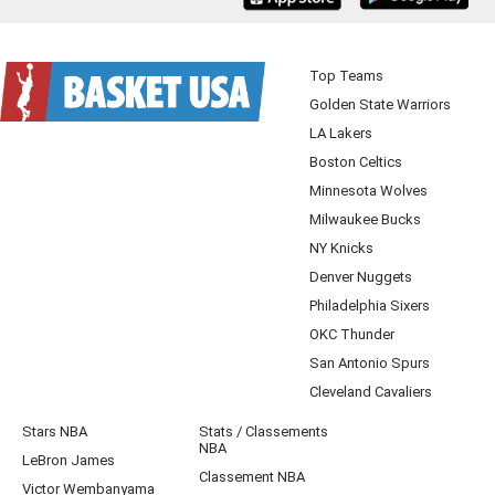
Top Teams
Golden State Warriors
LA Lakers
Boston Celtics
Minnesota Wolves
Milwaukee Bucks
NY Knicks
Denver Nuggets
Philadelphia Sixers
OKC Thunder
San Antonio Spurs
Cleveland Cavaliers
Stars NBA
Stats / Classements
NBA
LeBron James
Classement NBA
Victor Wembanyama