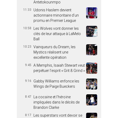
Antetokounmpo
11:33
Udonis Haslem devient
actionnaire minoritaire d’un
promu en Premier League
10:58
Les Wolves vont donner les
clés de leur attaque à LaMelo
Ball
10:23
Vainqueurs du Dream, les
Mystics réalisent une
excellente opération
9:45
A Memphis, Isaiah Stewart veut
perpétuer l’esprit « Grit & Grind »
9:16
Gabby Williams enfonce les
Wings de Paige Bueckers
8:47
La cocaïne et l’héroïne
impliquées dans le décès de
Brandon Clarke
8:17
Les superstars vont devoir se