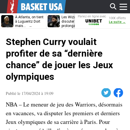
Affi
Pariez en ligne avec
À Atlanta, on tient
Les Wizards vont
Dennis Schrö
100€ offerts
Unibet
à Luguentz Dort
discuter
découvrira-t-il
La suite →
mais…
prolongation avec
12e équipe
Anthony Davis
différente ?
le
Stephen Curry voulait
men
profiter de sa “dernière
chance” de jouer les Jeux
olympiques
Twitter
Facebook
Publié le 17/04/2024 à 19:09
NBA – Le meneur de jeu des Warriors, désormais
en vacances, va disputer les premiers et derniers
Jeux olympiques de sa carrière à Paris. Pour