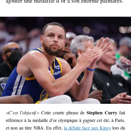
ajouter une médaille d’or à son énorme palmarès.
Stephen Curry
«C’est l’objectif.»
Cette courte phrase de
fait
référence à la médaille d’or olympique à gagner cet été, à Paris,
et non au titre NBA. En effet,
la défaite face aux Kings
lors du