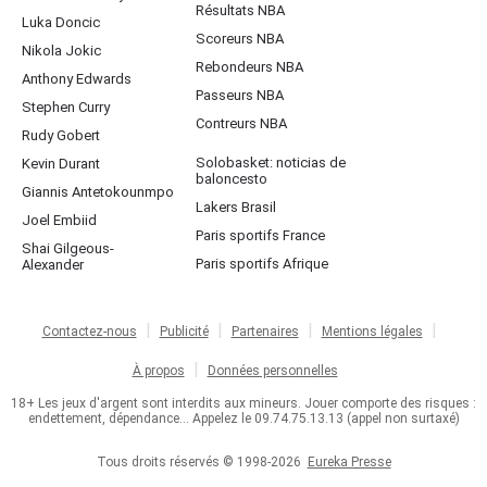
Résultats NBA
Luka Doncic
Scoreurs NBA
Nikola Jokic
Rebondeurs NBA
Anthony Edwards
Passeurs NBA
Stephen Curry
Contreurs NBA
Rudy Gobert
Solobasket: noticias de
Kevin Durant
baloncesto
Giannis Antetokounmpo
Lakers Brasil
Joel Embiid
Paris sportifs France
Shai Gilgeous-
Paris sportifs Afrique
Alexander
Contactez-nous
Publicité
Partenaires
Mentions légales
À propos
Données personnelles
18+ Les jeux d'argent sont interdits aux mineurs. Jouer comporte des risques :
endettement, dépendance... Appelez le 09.74.75.13.13 (appel non surtaxé)
Tous droits réservés © 1998-2026
Eureka Presse