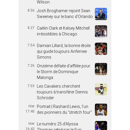
Wilson
8:56
Josh Broghamer rejoint Sean
Sweeney sur le banc d’Orlando
8:27
Caitlin Clark et Kelsey Mitchell
irrésistibles à Chicago
7:54
Damian Lillard, la bonne étoile
qui guide toujours Anfernee
Simons
7:26
Onzième défaite d’affilée pour
le Storm de Dominique
Malonga
7:03
Les Cavaliers cherchent
toujours à transférer Dennis
Schröder
Hier
Portrait | Rashard Lewis, l’un
17:40
des pionniers du “stretch four”
Hier
Le numéro 25 d’Alyssa
16:43
Thomas retiré par le Sun