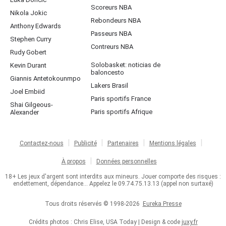
Scoreurs NBA
Nikola Jokic
Rebondeurs NBA
Anthony Edwards
Passeurs NBA
Stephen Curry
Contreurs NBA
Rudy Gobert
Solobasket: noticias de
Kevin Durant
baloncesto
Giannis Antetokounmpo
Lakers Brasil
Joel Embiid
Paris sportifs France
Shai Gilgeous-
Paris sportifs Afrique
Alexander
Contactez-nous
Publicité
Partenaires
Mentions légales
À propos
Données personnelles
18+ Les jeux d'argent sont interdits aux mineurs. Jouer comporte des risques :
endettement, dépendance... Appelez le 09.74.75.13.13 (appel non surtaxé)
Tous droits réservés © 1998-2026
Eureka Presse
Crédits photos : Chris Elise, USA Today | Design & code
juxy.fr