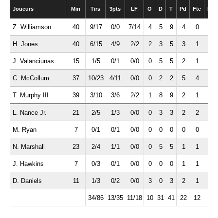
Joueurs
Min
Tirs
3pts
LF
O
D
T
Pd
Fte
Int
Z. Williamson
40
9/17
0/0
7/14
4
5
9
4
0
1
H. Jones
40
6/15
4/9
2/2
2
3
5
3
1
2
J. Valanciunas
15
1/5
0/1
0/0
0
5
5
2
1
0
C. McCollum
37
10/23
4/11
0/0
0
2
2
5
4
2
T. Murphy III
39
3/10
3/6
2/2
1
8
9
2
1
2
L. Nance Jr.
21
2/5
1/3
0/0
0
3
3
2
2
0
M. Ryan
7
0/1
0/1
0/0
0
0
0
0
0
0
N. Marshall
23
2/4
1/1
0/0
0
5
5
1
1
0
J. Hawkins
7
0/3
0/1
0/0
0
0
0
1
1
0
D. Daniels
11
1/3
0/2
0/0
3
0
3
2
1
2
34/86
13/35
11/18
10
31
41
22
12
9