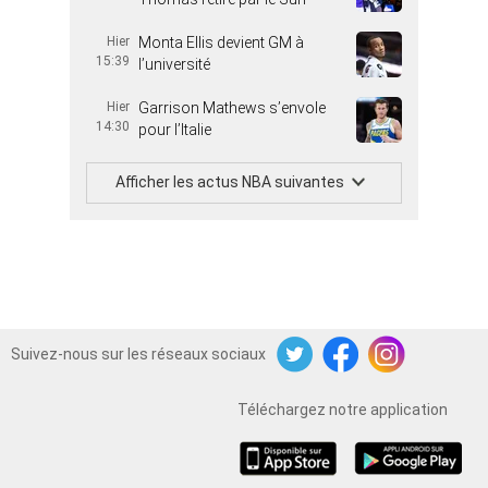
Hier
Monta Ellis devient GM à
15:39
l’université
Hier
Garrison Mathews s’envole
14:30
pour l’Italie
Afficher les actus NBA suivantes
Suivez-nous sur les réseaux sociaux
Twitter
Facebook
Instagram
Téléchargez notre application
iOS
Android