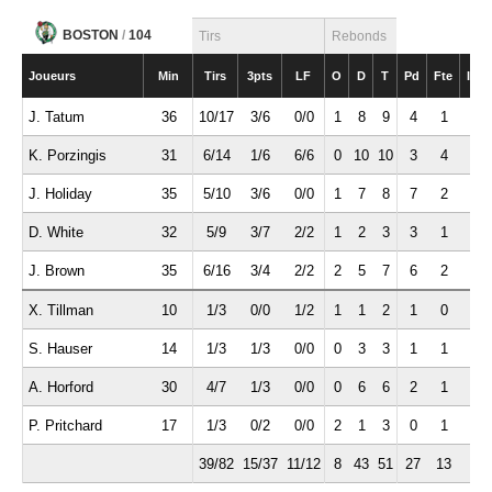
BOSTON
/
104
Tirs
Rebonds
Joueurs
Min
Tirs
3pts
LF
O
D
T
Pd
Fte
Int
J. Tatum
36
10/17
3/6
0/0
1
8
9
4
1
0
K. Porzingis
31
6/14
1/6
6/6
0
10
10
3
4
2
J. Holiday
35
5/10
3/6
0/0
1
7
8
7
2
2
D. White
32
5/9
3/7
2/2
1
2
3
3
1
0
J. Brown
35
6/16
3/4
2/2
2
5
7
6
2
1
X. Tillman
10
1/3
0/0
1/2
1
1
2
1
0
0
S. Hauser
14
1/3
1/3
0/0
0
3
3
1
1
1
A. Horford
30
4/7
1/3
0/0
0
6
6
2
1
1
P. Pritchard
17
1/3
0/2
0/0
2
1
3
0
1
0
39/82
15/37
11/12
8
43
51
27
13
7