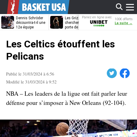
Affi
Pariez en ligne avec
Dennis Schröder
Les Grizzlies
Dwane Casey
100€ offerts
Unibet
découvrira-t-il une
cherchent déjà une
bientôt coach
La suite →
12e équipe
porte de sortie
Rome ?
différente ?
pour D’Angelo
le
Russell
Les Celtics étouffent les
men
Pelicans
Twitter
Facebook
Publié le 31/03/2024 à 6:56
Modifié le 31/03/2024 à 9:52
NBA – Les leaders de la ligue ont fait parler leur
défense pour s’imposer à New Orleans (92-104).