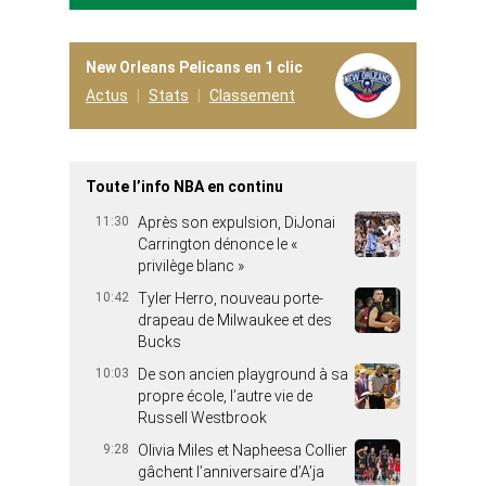
New Orleans Pelicans en 1 clic
Actus
Stats
Classement
Toute l’info NBA en continu
11:30
Après son expulsion, DiJonai
Carrington dénonce le «
privilège blanc »
10:42
Tyler Herro, nouveau porte-
drapeau de Milwaukee et des
Bucks
10:03
De son ancien playground à sa
propre école, l’autre vie de
Russell Westbrook
9:28
Olivia Miles et Napheesa Collier
gâchent l’anniversaire d’A’ja