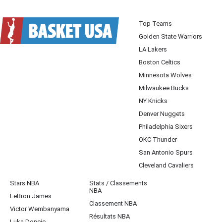
Top Teams
Golden State Warriors
LA Lakers
Boston Celtics
Minnesota Wolves
Milwaukee Bucks
NY Knicks
Denver Nuggets
Philadelphia Sixers
OKC Thunder
San Antonio Spurs
Cleveland Cavaliers
Stars NBA
Stats / Classements
NBA
LeBron James
Classement NBA
Victor Wembanyama
Résultats NBA
Luka Doncic