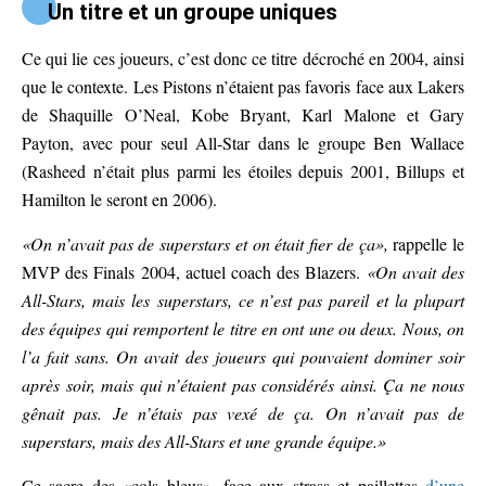
Un titre et un groupe uniques
Ce qui lie ces joueurs, c’est donc ce titre décroché en 2004, ainsi
que le contexte. Les Pistons n’étaient pas favoris face aux Lakers
de Shaquille O’Neal, Kobe Bryant, Karl Malone et Gary
Payton, avec pour seul All-Star dans le groupe Ben Wallace
(Rasheed n’était plus parmi les étoiles depuis 2001, Billups et
Hamilton le seront en 2006).
«On n’avait pas de superstars et on était fier de ça»,
rappelle le
MVP des Finals 2004, actuel coach des Blazers.
«On avait des
All-Stars, mais les superstars, ce n’est pas pareil et la plupart
des équipes qui remportent le titre en ont une ou deux. Nous, on
l’a fait sans. On avait des joueurs qui pouvaient dominer soir
après soir, mais qui n’étaient pas considérés ainsi. Ça ne nous
gênait pas. Je n’étais pas vexé de ça. On n’avait pas de
superstars, mais des All-Stars et une grande équipe.»
Ce sacre des «cols bleus», face aux strass et paillettes
d’une