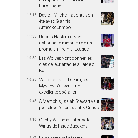
Euroleague
12:13
Davion Mitchell raconte son
été avec Giannis
Antetokounmpo
11:33
Udonis Haslem devient
actionnaire minoritaire d’un
promu en Premier League
10:58
Les Wolves vont donner les
clés de leur attaque à LaMelo
Ball
10:23
Vainqueurs du Dream, les
Mystics réalisent une
excellente opération
9:45
A Memphis, Isaiah Stewart veut
perpétuer l’esprit « Grit & Grind »
9:16
Gabby Williams enfonce les
Wings de Paige Bueckers