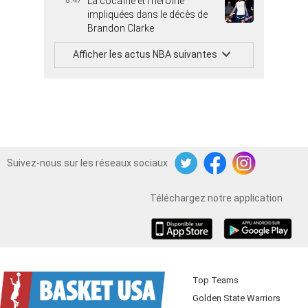
8:47
La cocaïne et l’héroïne
impliquées dans le décès de
Brandon Clarke
Afficher les actus NBA suivantes
Suivez-nous sur les réseaux sociaux
Twitter
Facebook
Instagram
Téléchargez notre application
iOS
Android
Top Teams
Golden State Warriors