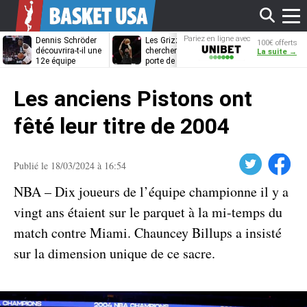
Affi
Pariez en ligne avec
Dennis Schröder
Les Grizzlies
Dwane Casey
100€ offerts
Unibet
découvrira-t-il une
cherchent déjà une
bientôt coach
La suite →
12e équipe
porte de sortie
Rome ?
différente ?
pour D’Angelo
le
Russell
Les anciens Pistons ont
men
fêté leur titre de 2004
Twitter
Facebook
Publié le 18/03/2024 à 16:54
NBA – Dix joueurs de l’équipe championne il y a
vingt ans étaient sur le parquet à la mi-temps du
match contre Miami. Chauncey Billups a insisté
sur la dimension unique de ce sacre.