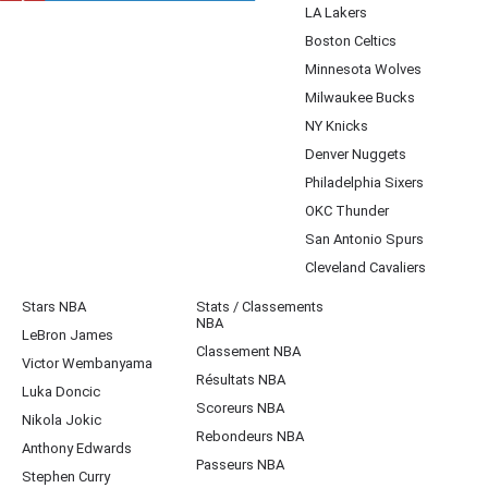
LA Lakers
Boston Celtics
Minnesota Wolves
Milwaukee Bucks
NY Knicks
Denver Nuggets
Philadelphia Sixers
OKC Thunder
San Antonio Spurs
Cleveland Cavaliers
Stars NBA
Stats / Classements
NBA
LeBron James
Classement NBA
Victor Wembanyama
Résultats NBA
Luka Doncic
Scoreurs NBA
Nikola Jokic
Rebondeurs NBA
Anthony Edwards
Passeurs NBA
Stephen Curry