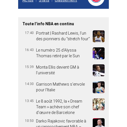
Actus
Stats
Classement
Toute l’info NBA en continu
17:40
Portrait | Rashard Lewis, l’un
des pionniers du “stretch four”
16:43
Le numéro 25 d’Alyssa
Thomas retiré par le Sun
15:39
Monta Ellis devient GM à
l’université
14:30
Garrison Mathews s’envole
pour l’Italie
13:45
Le 8 août 1992, la « Dream
Team » achève son chef
d’œuvre de Barcelone
10:50
Darko Rajakovic favorable à
un rapprochement NBA –