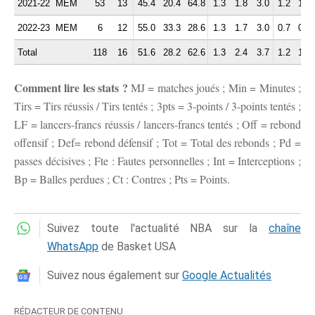
2021-22
MEM
53
13
45.4
20.4
64.8
1.3
1.8
3.0
1.2
1.2
2022-23
MEM
6
12
55.0
33.3
28.6
1.3
1.7
3.0
0.7
0.5
Total
118
16
51.6
28.2
62.6
1.3
2.4
3.7
1.2
1.5
Comment lire les stats ?
MJ = matches joués ; Min = Minutes ;
Tirs = Tirs réussis / Tirs tentés ; 3pts = 3-points / 3-points tentés ;
LF = lancers-francs réussis / lancers-francs tentés ; Off = rebond
offensif ; Def= rebond défensif ; Tot = Total des rebonds ; Pd =
passes décisives ; Fte : Fautes personnelles ; Int = Interceptions ;
Bp = Balles perdues ; Ct : Contres ; Pts = Points.
Suivez toute l'actualité NBA sur la
chaîne
WhatsApp
de Basket USA
Suivez nous également sur
Google Actualités
RÉDACTEUR DE CONTENU