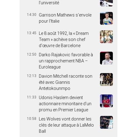
l’université
14:30
Garrison Mathews s’envole
pour l’Italie
13:45
Le 8 août 1992, la « Dream
Team » achève son chef
d’œuvre de Barcelone
12:50
Darko Rajakovic favorable à
un rapprochement NBA –
Euroleague
12:13
Davion Mitchell raconte son
été avec Giannis
Antetokounmpo
11:33
Udonis Haslem devient
actionnaire minoritaire d’un
promu en Premier League
10:58
Les Wolves vont donner les
clés de leur attaque à LaMelo
Ball