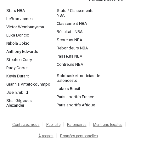
Stars NBA
Stats / Classements
NBA
LeBron James
Classement NBA
Victor Wembanyama
Résultats NBA
Luka Doncic
Scoreurs NBA
Nikola Jokic
Rebondeurs NBA
Anthony Edwards
Passeurs NBA
Stephen Curry
Contreurs NBA
Rudy Gobert
Solobasket: noticias de
Kevin Durant
baloncesto
Giannis Antetokounmpo
Lakers Brasil
Joel Embiid
Paris sportifs France
Shai Gilgeous-
Paris sportifs Afrique
Alexander
Contactez-nous
Publicité
Partenaires
Mentions légales
À propos
Données personnelles