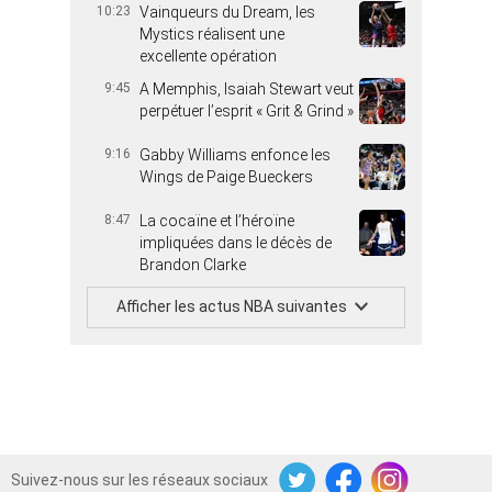
10:23
Vainqueurs du Dream, les
Mystics réalisent une
excellente opération
9:45
A Memphis, Isaiah Stewart veut
perpétuer l’esprit « Grit & Grind »
9:16
Gabby Williams enfonce les
Wings de Paige Bueckers
8:47
La cocaïne et l’héroïne
impliquées dans le décès de
Brandon Clarke
Afficher les actus NBA suivantes
Suivez-nous sur les réseaux sociaux
Twitter
Facebook
Instagram