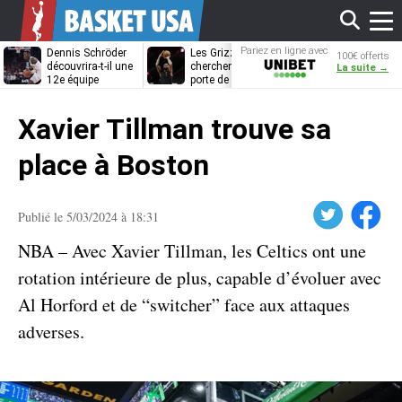
Affi
Pariez en ligne avec
Dennis Schröder
Les Grizzlies
Dwane Casey
100€ offerts
Unibet
découvrira-t-il une
cherchent déjà une
bientôt coach
La suite →
12e équipe
porte de sortie
Rome ?
différente ?
pour D’Angelo
le
Russell
Xavier Tillman trouve sa
men
place à Boston
Twitter
Facebook
Publié le 5/03/2024 à 18:31
NBA – Avec Xavier Tillman, les Celtics ont une
rotation intérieure de plus, capable d’évoluer avec
Al Horford et de “switcher” face aux attaques
adverses.