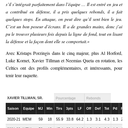
s’il s’intégrait parfaitement dans l’équipe … Il est entré en jeu et
a contribué en défense, il a pris quelques rebonds, il a fait
quelques stops. En attaque, on peut dire qu’il sent bien le jeu.
C’est un bon poseur d’écrans. Il a de grandes mains, donc j’ai
pu le trouver plusieurs fois depuis la ligne de fond, tout en lisant
la défense et la façon dont elle se comportait.»
Avec Kristaps Porzingis dans le cinq majeur, plus Al Horford,
Luke Kornet, Xavier Tillman et Neemias Queta en rotation, les
Celtics ont des profils complémentaires, et intéressants, pour
tenir leur raquette.
XAVIER TILLMAN, SR.
Pourcentage
Rebonds
Saison
Equipe
MJ
Min
Tirs
3pts
LF
Off
Def
Tot
Pd
Fte
2020-21
MEM
59
18
55.9
33.8
64.2
1.3
3.1
4.3
1.3
2.0