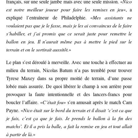
français, sur une seule jambe mais avec une seule mission. «
Nico
est notre meilleur joueur pour faire les remises en jeu
«, a
expliqué l’entraîneur de Philadelphie. «
Mes assistants ne
voulaient pas que je le fasse, mais je les ai convaincus de le faire
s’habiller, et j’ai promis que ce serait juste pour remettre le
ballon en jeu. Il n’aurait même pas à mettre le pied sur le
terrain et on le sortirait aussitôt.
»
Le plan s’est déroulé à merveille. Avec une touche à effectuer au
milieu du terrain, Nicolas Batum n’a pas tremblé pour trouver
Tyrese Maxey dans sa propre moitié de terrain, d’une passe
lobée mais assurée. De quoi libérer le champ à son arrière pour
provoquer la faute intentionnelle et des lancers-francs pour
boucler l’affaire. «
C’était fou
» s’en amusait après le match Cam
Payne. «
Nico était sur le bord du terrain et il disait ‘c’est ca que
je fais, c’est ça que je fais. Je prends le ballon à la fin des
matchs’. Et il a pris la balle, a fait la remise en jeu et tout allait
à partir de là.
»