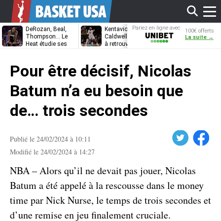
Affi
Pariez en ligne avec
DeRozan, Beal,
Kentavious
Jonathan
100€ offerts
Unibet
Thompson… Le
Caldwell-Pope prêt
Kuminga, le p
La suite →
Heat étudie ses
à retrouver LeBron
des Cavaliers
options
James à
le
Philadelphie ?
Pour être décisif, Nicolas
men
Batum n’a eu besoin que
de… trois secondes
Twitter
Facebook
Publié le 24/02/2024 à 10:11
Modifié le 24/02/2024 à 14:27
NBA – Alors qu’il ne devait pas jouer, Nicolas
Batum a été appelé à la rescousse dans le money
time par Nick Nurse, le temps de trois secondes et
d’une remise en jeu finalement cruciale.