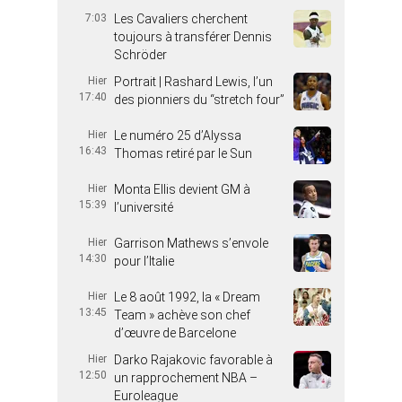
7:03
Les Cavaliers cherchent
toujours à transférer Dennis
Schröder
Hier
Portrait | Rashard Lewis, l’un
17:40
des pionniers du “stretch four”
Hier
Le numéro 25 d’Alyssa
16:43
Thomas retiré par le Sun
Hier
Monta Ellis devient GM à
15:39
l’université
Hier
Garrison Mathews s’envole
14:30
pour l’Italie
Hier
Le 8 août 1992, la « Dream
13:45
Team » achève son chef
d’œuvre de Barcelone
Hier
Darko Rajakovic favorable à
12:50
un rapprochement NBA –
Euroleague