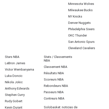
Minnesota Wolves
Milwaukee Bucks
NY Knicks
Denver Nuggets
Philadelphia Sixers
OKC Thunder
San Antonio Spurs
Cleveland Cavaliers
Stars NBA
Stats / Classements
NBA
LeBron James
Classement NBA
Victor Wembanyama
Résultats NBA
Luka Doncic
Scoreurs NBA
Nikola Jokic
Rebondeurs NBA
Anthony Edwards
Passeurs NBA
Stephen Curry
Contreurs NBA
Rudy Gobert
Solobasket: noticias de
Kevin Durant