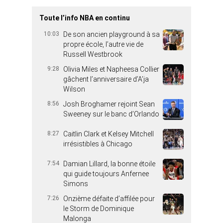
Toute l’info NBA en continu
10:03
De son ancien playground à sa
propre école, l’autre vie de
Russell Westbrook
9:28
Olivia Miles et Napheesa Collier
gâchent l’anniversaire d’A’ja
Wilson
8:56
Josh Broghamer rejoint Sean
Sweeney sur le banc d’Orlando
8:27
Caitlin Clark et Kelsey Mitchell
irrésistibles à Chicago
7:54
Damian Lillard, la bonne étoile
qui guide toujours Anfernee
Simons
7:26
Onzième défaite d’affilée pour
le Storm de Dominique
Malonga