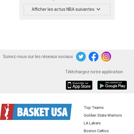
Afficher les actus NBA suivantes
Suivez-nous sur les réseaux sociaux
Twitter
Facebook
Instagram
Téléchargez notre application
iOS
Android
Top Teams
Golden State Warriors
LA Lakers
Boston Celtics