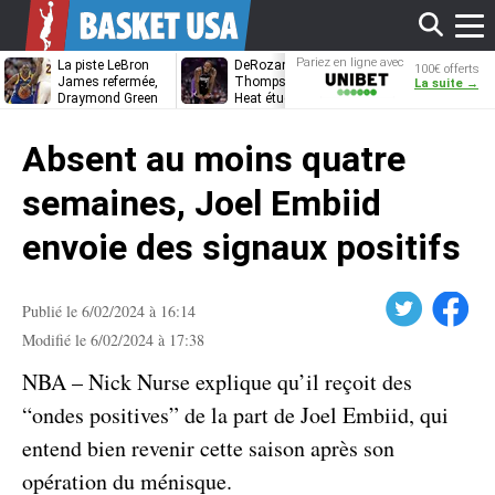
Affi
Pariez en ligne avec
La piste LeBron
DeRozan, Beal,
Kentavious
100€ offerts
Unibet
James refermée,
Thompson… Le
Caldwell-Pope
La suite →
Draymond Green
Heat étudie ses
à retrouver L
va pouvoir rempiler
options
James à
le
à Golden State
Philadelphie ?
Absent au moins quatre
men
semaines, Joel Embiid
envoie des signaux positifs
Twitter
Facebook
Publié le 6/02/2024 à 16:14
Modifié le 6/02/2024 à 17:38
NBA – Nick Nurse explique qu’il reçoit des
“ondes positives” de la part de Joel Embiid, qui
entend bien revenir cette saison après son
opération du ménisque.