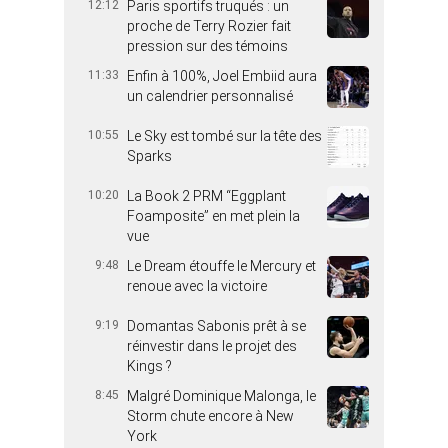
12:12
Paris sportifs truqués : un
proche de Terry Rozier fait
pression sur des témoins
11:33
Enfin à 100%, Joel Embiid aura
un calendrier personnalisé
10:55
Le Sky est tombé sur la tête des
Sparks
10:20
La Book 2 PRM “Eggplant
Foamposite” en met plein la
vue
9:48
Le Dream étouffe le Mercury et
renoue avec la victoire
9:19
Domantas Sabonis prêt à se
réinvestir dans le projet des
Kings ?
8:45
Malgré Dominique Malonga, le
Storm chute encore à New
York