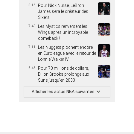
8:16
Pour Nick Nurse, LeBron
James sera le créateur des
Sixers
7:49
Les Mystics renversent les
Wings après un incroyable
comeback !
7:11
Les Nuggets piochent encore
en Euroleague avec le retour de
Lonnie Walker IV
6:46
Pour 73 millions de dollars,
Dillon Brooks prolonge aux
Suns jusqu’en 2030
Afficher les actus NBA suivantes