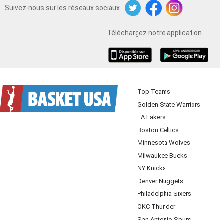
Suivez-nous sur les réseaux sociaux
Twitter
Facebook
Instagram
Téléchargez notre application
iOS
Android
Top Teams
Golden State Warriors
LA Lakers
Boston Celtics
Minnesota Wolves
Milwaukee Bucks
NY Knicks
Denver Nuggets
Philadelphia Sixers
OKC Thunder
San Antonio Spurs