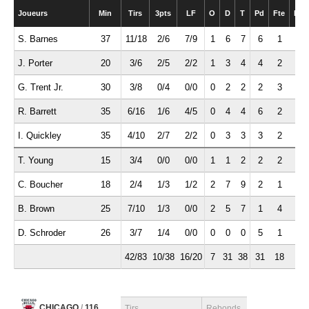
Joueurs
Min
Tirs
3pts
LF
O
D
T
Pd
Fte
Int
S. Barnes
37
11/18
2/6
7/9
1
6
7
6
1
3
J. Porter
20
3/6
2/5
2/2
1
3
4
4
2
1
G. Trent Jr.
30
3/8
0/4
0/0
0
2
2
2
3
0
R. Barrett
35
6/16
1/6
4/5
0
4
4
6
2
1
I. Quickley
35
4/10
2/7
2/2
0
3
3
3
2
1
T. Young
15
3/4
0/0
0/0
1
1
2
2
2
0
C. Boucher
18
2/4
1/3
1/2
2
7
9
2
1
0
B. Brown
25
7/10
1/3
0/0
2
5
7
1
4
1
D. Schroder
26
3/7
1/4
0/0
0
0
0
5
1
0
42/83
10/38
16/20
7
31
38
31
18
7
CHICAGO
/
116
Tirs
Rebonds