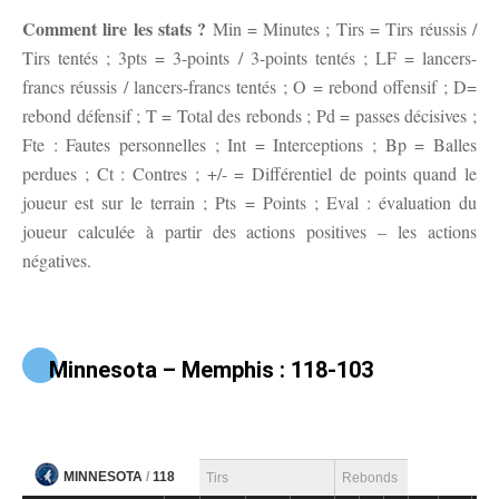
Comment lire les stats ?
Min = Minutes ; Tirs = Tirs réussis /
Tirs tentés ; 3pts = 3-points / 3-points tentés ; LF = lancers-
francs réussis / lancers-francs tentés ; O = rebond offensif ; D=
rebond défensif ; T = Total des rebonds ; Pd = passes décisives ;
Fte : Fautes personnelles ; Int = Interceptions ; Bp = Balles
perdues ; Ct : Contres ; +/- = Différentiel de points quand le
joueur est sur le terrain ; Pts = Points ; Eval : évaluation du
joueur calculée à partir des actions positives – les actions
négatives.
Minnesota – Memphis : 118-103
MINNESOTA
/
118
Tirs
Rebonds