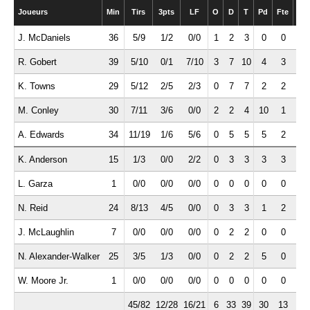
Joueurs
Min
Tirs
3pts
LF
O
D
T
Pd
Fte
Int
J. McDaniels
36
5/9
1/2
0/0
1
2
3
0
0
1
R. Gobert
39
5/10
0/1
7/10
3
7
10
4
3
0
K. Towns
29
5/12
2/5
2/3
0
7
7
2
2
0
M. Conley
30
7/11
3/6
0/0
2
2
4
10
1
2
A. Edwards
34
11/19
1/6
5/6
0
5
5
5
2
1
K. Anderson
15
1/3
0/0
2/2
0
3
3
3
3
1
L. Garza
1
0/0
0/0
0/0
0
0
0
0
0
0
N. Reid
24
8/13
4/5
0/0
0
3
3
1
2
2
J. McLaughlin
7
0/0
0/0
0/0
0
2
2
0
0
1
N. Alexander-Walker
25
3/5
1/3
0/0
0
2
2
5
0
0
W. Moore Jr.
1
0/0
0/0
0/0
0
0
0
0
0
0
45/82
12/28
16/21
6
33
39
30
13
8