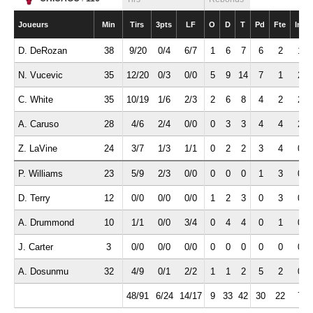
Joueurs
Min
Tirs
3pts
LF
O
D
T
Pd
Fte
Int
D. DeRozan
38
9/20
0/4
6/7
1
6
7
6
2
1
N. Vucevic
35
12/20
0/3
0/0
5
9
14
7
1
2
C. White
35
10/19
1/6
2/3
2
6
8
4
2
2
A. Caruso
28
4/6
2/4
0/0
0
3
3
4
4
2
Z. LaVine
24
3/7
1/3
1/1
0
2
2
3
4
0
P. Williams
23
5/9
2/3
0/0
0
0
0
1
3
0
D. Terry
12
0/0
0/0
0/0
1
2
3
0
3
0
A. Drummond
10
1/1
0/0
3/4
0
4
4
0
1
0
J. Carter
3
0/0
0/0
0/0
0
0
0
0
0
0
A. Dosunmu
32
4/9
0/1
2/2
1
1
2
5
2
0
48/91
6/24
14/17
9
33
42
30
22
7