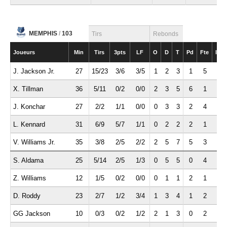
MEMPHIS
/
103
Tirs
Rebonds
Joueurs
Min
Tirs
3pts
LF
O
D
T
Pd
Fte
Int
J. Jackson Jr.
27
15/23
3/6
3/5
1
2
3
1
5
0
X. Tillman
36
5/11
0/2
0/0
2
3
5
6
1
1
J. Konchar
27
2/2
1/1
0/0
0
3
3
2
4
1
L. Kennard
31
6/9
5/7
1/1
0
2
2
2
1
1
V. Williams Jr.
35
3/8
2/5
2/2
2
5
7
5
3
3
S. Aldama
25
5/14
2/5
1/3
0
5
5
0
4
1
Z. Williams
12
1/5
0/2
0/0
0
1
1
2
1
2
D. Roddy
23
2/7
1/2
3/4
1
3
4
1
2
0
GG Jackson
10
0/3
0/2
1/2
2
1
3
0
2
0