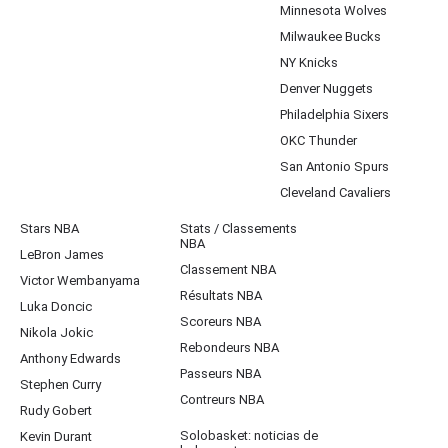
Minnesota Wolves
Milwaukee Bucks
NY Knicks
Denver Nuggets
Philadelphia Sixers
OKC Thunder
San Antonio Spurs
Cleveland Cavaliers
Stars NBA
Stats / Classements
NBA
LeBron James
Classement NBA
Victor Wembanyama
Résultats NBA
Luka Doncic
Scoreurs NBA
Nikola Jokic
Rebondeurs NBA
Anthony Edwards
Passeurs NBA
Stephen Curry
Contreurs NBA
Rudy Gobert
Solobasket: noticias de
Kevin Durant