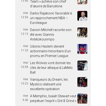
13:45
Team » achève son chef
d’œuvre de Barcelone
Hier
Darko Rajakovic favorable à
12:50
un rapprochement NBA –
Euroleague
Hier
Davion Mitchell raconte son
12:13
été avec Giannis
Antetokounmpo
Hier
Udonis Haslem devient
11:33
actionnaire minoritaire d’un
promu en Premier League
Hier
Les Wolves vont donner les
10:58
clés de leur attaque à LaMelo
Ball
Hier
Vainqueurs du Dream, les
10:23
Mystics réalisent une
excellente opération
Hier
A Memphis, Isaiah Stewart veut
9:45
perpétuer l’esprit « Grit & Grind »