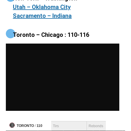
Utah – Oklahoma City
Sacramento – Indiana
Toronto – Chicago : 110-116
TORONTO
/
110
Tirs
Rebonds