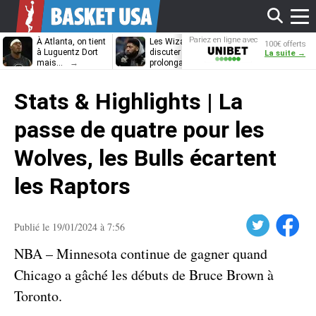
Affi
Pariez en ligne avec
À Atlanta, on tient
Les Wizards vont
Dennis Schrö
100€ offerts
Unibet
à Luguentz Dort
discuter
découvrira-t-il
La suite →
mais…
prolongation avec
12e équipe
Anthony Davis
différente ?
le
Stats & Highlights | La
men
passe de quatre pour les
Wolves, les Bulls écartent
les Raptors
Twitter
Facebook
Publié le 19/01/2024 à 7:56
NBA – Minnesota continue de gagner quand
Chicago a gâché les débuts de Bruce Brown à
Toronto.