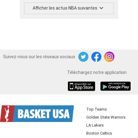
Afficher les actus NBA suivantes
Suivez-nous sur les réseaux sociaux
Twitter
Facebook
Instagram
Téléchargez notre application
iOS
Android
Top Teams
Golden State Warriors
LA Lakers
Boston Celtics