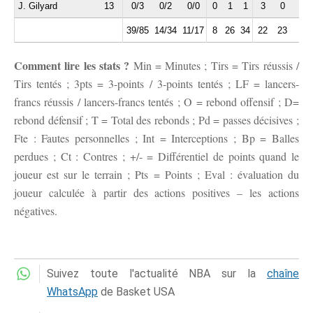
J. Gilyard
13
0/3
0/2
0/0
0
1
1
3
0
0
39/85
14/34
11/17
8
26
34
22
23
9
Comment lire les stats ?
Min = Minutes ; Tirs = Tirs réussis /
Tirs tentés ; 3pts = 3-points / 3-points tentés ; LF = lancers-
francs réussis / lancers-francs tentés ; O = rebond offensif ; D=
rebond défensif ; T = Total des rebonds ; Pd = passes décisives ;
Fte : Fautes personnelles ; Int = Interceptions ; Bp = Balles
perdues ; Ct : Contres ; +/- = Différentiel de points quand le
joueur est sur le terrain ; Pts = Points ; Eval : évaluation du
joueur calculée à partir des actions positives – les actions
négatives.
Suivez toute l'actualité NBA sur la
chaîne
WhatsApp
de Basket USA