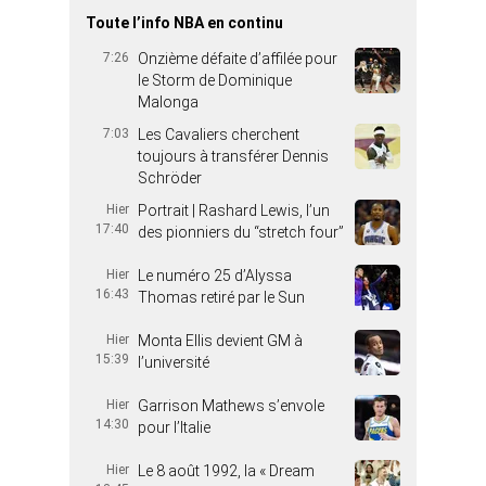
Toute l’info NBA en continu
7:26
Onzième défaite d’affilée pour
le Storm de Dominique
Malonga
7:03
Les Cavaliers cherchent
toujours à transférer Dennis
Schröder
Hier
Portrait | Rashard Lewis, l’un
17:40
des pionniers du “stretch four”
Hier
Le numéro 25 d’Alyssa
16:43
Thomas retiré par le Sun
Hier
Monta Ellis devient GM à
15:39
l’université
Hier
Garrison Mathews s’envole
14:30
pour l’Italie
Hier
Le 8 août 1992, la « Dream