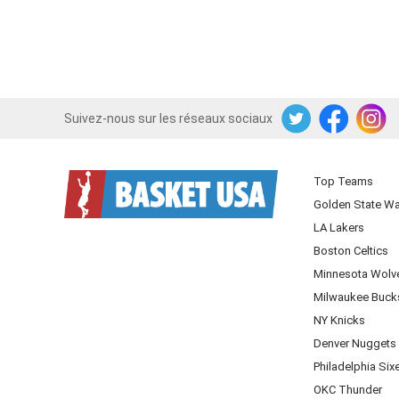
Suivez-nous sur les réseaux sociaux
Twitter
Facebook
Instagram
Top Teams
Golden State Wa
LA Lakers
Boston Celtics
Minnesota Wolv
Milwaukee Buck
NY Knicks
Denver Nuggets
Philadelphia Six
OKC Thunder