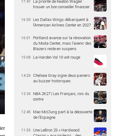
La priorité de Keaton Wagler :
17:47
trouver un bon conseiller financier
Les Dallas Wings débarquent à
16:50
l’American Airlines Center en 2027
Portland avance sur la rénovation
16:01
du Moda Center, mais l’avenir des
Blazers reste en suspens
La Harden Vol.10 voit rouge
15:08
Chelsea Gray signe deux paniers
14:20
au buzzer historiques
NBA 2K27 | Les Français, rois du
13:30
contre
Mac McClung part à la découverte
12:45
de l’Espagne
ier
Une LeBron 23 « Hardwood
11:55
ent
Classic » aux couleurs… des