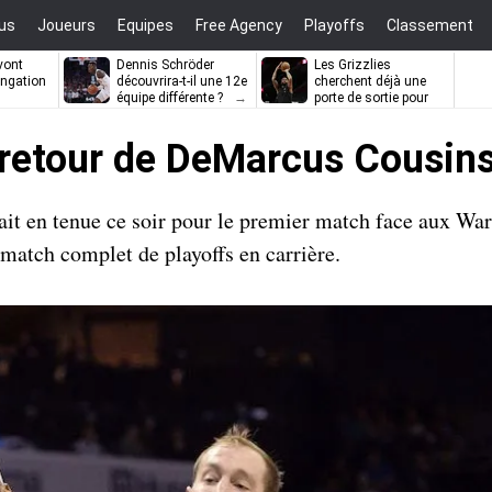
us
Joueurs
Equipes
Free Agency
Playoffs
Classement
vont
Dennis Schröder
Les Grizzlies
ongation
découvrira-t-il une 12e
cherchent déjà une
équipe différente ?
porte de sortie pour
D’Angelo Russell
d retour de DeMarcus Cousin
ait en tenue ce soir pour le premier match face aux War
 match complet de playoffs en carrière.