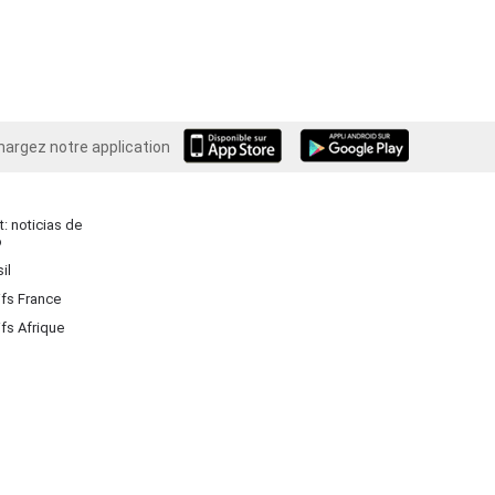
hargez notre application
Android
: noticias de
o
il
ifs France
ifs Afrique