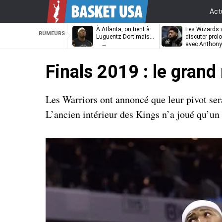
Act
À Atlanta, on tient à
Les Wizards 
RUMEURS
Luguentz Dort mais…
discuter prol
avec Anthony
Davis
Finals 2019 : le gran
Les Warriors ont annoncé que leur pivot ser
L’ancien intérieur des Kings n’a joué qu’un