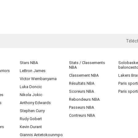
Téléc
iOS
Stars NBA
Stats / Classements
Solobasket
NBA
baloncest
rriors
LeBron James
Classement NBA
Lakers Bras
Victor Wembanyama
Résultats NBA
Paris sport
Luka Doncic
Scoreurs NBA
Paris sport
es
Nikola Jokic
Rebondeurs NBA
s
Anthony Edwards
Passeurs NBA
Stephen Curry
Contreurs NBA
Rudy Gobert
ers
Kevin Durant
Giannis Antetokounmpo