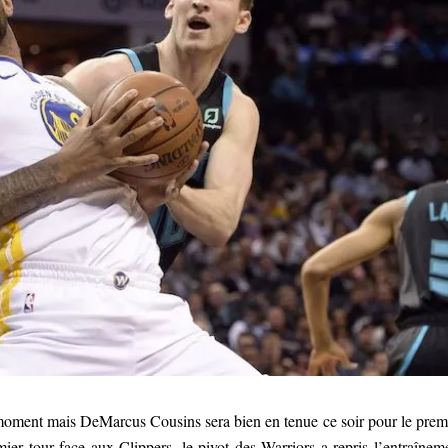
 moment mais DeMarcus Cousins sera bien en tenue ce soir pour le prem
ier tour face aux Clippers, le pivot des Warriors a repris l’entraînem