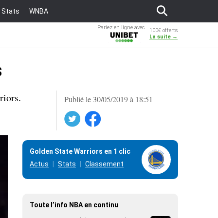
Stats
WNBA
Pariez en ligne avec
100€ offerts
Unibet
La suite →
s
riors.
Publié le 30/05/2019 à 18:51
Twitter
Facebook
Golden State Warriors en 1 clic
Actus
Stats
Classement
Toute l’info NBA en continu