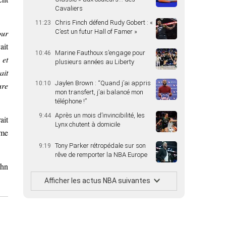
Cavaliers
Chris Finch défend Rudy Gobert : «
11:23
C’est un futur Hall of Famer »
our
ait
Marine Fauthoux s’engage pour
10:46
 et
plusieurs années au Liberty
ait
Jaylen Brown : “Quand j’ai appris
10:10
ure
mon transfert, j’ai balancé mon
téléphone !”
Après un mois d’invincibilité, les
9:44
ait
Lynx chutent à domicile
ime
Tony Parker rétropédale sur son
9:19
rêve de remporter la NBA Europe
ohn
Afficher les actus NBA suivantes