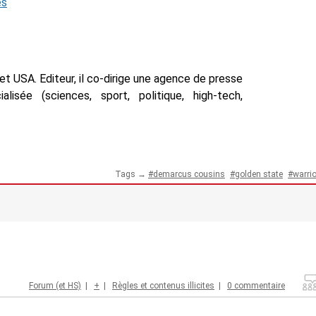
és
t USA. Editeur, il co-dirige une agence de presse
isée (sciences, sport, politique, high-tech,
Tags →
demarcus cousins
golden state
warri
Forum (et HS)
|
+
|
Règles et contenus illicites
|
0 commentaire