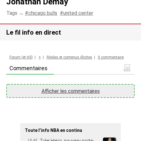
Jonathan Demay
Tags →
chicago bulls
united center
Le fil info en direct
Forum (et HS)
|
+
|
Règles et contenus illicites
|
0 commentaire
Commentaires
Afficher les commentaires
Toute l’info NBA en continu
10:42
Tyler Herro, nouveau porte-