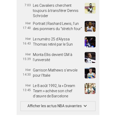
7:03
Les Cavaliers cherchent
toujours à transférer Dennis
Schröder
Hier
Portrait | Rashard Lewis, l’un
17:40
des pionniers du “stretch four”
Hier
Le numéro 25 d’Alyssa
16:43
Thomas retiré par le Sun
Hier
Monta Ellis devient GM à
15:39
l’université
Hier
Garrison Mathews s’envole
14:30
pour l’Italie
Hier
Le 8 août 1992, la « Dream
13:45
Team » achève son chef
d’œuvre de Barcelone
Afficher les actus NBA suivantes