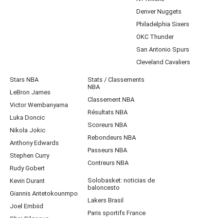
Denver Nuggets
Philadelphia Sixers
OKC Thunder
San Antonio Spurs
Cleveland Cavaliers
Stars NBA
Stats / Classements
NBA
LeBron James
Classement NBA
Victor Wembanyama
Résultats NBA
Luka Doncic
Scoreurs NBA
Nikola Jokic
Rebondeurs NBA
Anthony Edwards
Passeurs NBA
Stephen Curry
Contreurs NBA
Rudy Gobert
Solobasket: noticias de
Kevin Durant
baloncesto
Giannis Antetokounmpo
Lakers Brasil
Joel Embiid
Paris sportifs France