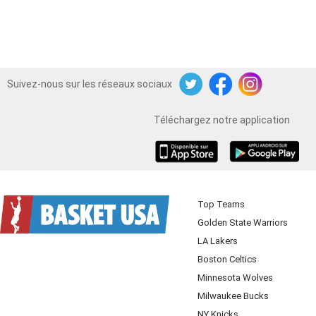
Suivez-nous sur les réseaux sociaux
Twitter
Facebook
Instagram
Téléchargez notre application
iOS
Android
Top Teams
Golden State Warriors
LA Lakers
Boston Celtics
Minnesota Wolves
Milwaukee Bucks
NY Knicks