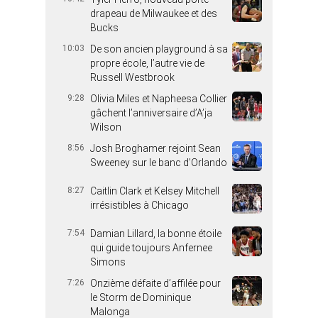
drapeau de Milwaukee et des
Bucks
10:03
De son ancien playground à sa
propre école, l’autre vie de
Russell Westbrook
9:28
Olivia Miles et Napheesa Collier
gâchent l’anniversaire d’A’ja
Wilson
8:56
Josh Broghamer rejoint Sean
Sweeney sur le banc d’Orlando
8:27
Caitlin Clark et Kelsey Mitchell
irrésistibles à Chicago
7:54
Damian Lillard, la bonne étoile
qui guide toujours Anfernee
Simons
7:26
Onzième défaite d’affilée pour
le Storm de Dominique
Malonga