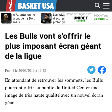
Affi
Pariez en ligne avec
À Atlanta, on tient
Les Wizards vont
Dennis Schrö
100€ offerts
Unibet
à Luguentz Dort
discuter
découvrira-t-il
La suite →
mais…
prolongation avec
12e équipe
Anthony Davis
différente ?
le
Les Bulls vont s’offrir le
men
plus imposant écran géant
de la ligue
Twitter
Facebook
Publié le 20/03/2019 à 16:48
En attendant de retrouver les sommets, les Bulls
pourront offrir au public du United Center une
image de très haute qualité avec un nouvel écran
géant.