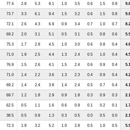
77.4
2.8
5.3
8.1
1.0
3.5
0.6
1.5
0.8
9.
73.7
3.3
6.1
9.4
1.5
3.2
0.6
1.5
0.8
9.
72.1
2.6
4.3
6.9
0.9
3.4
0.7
1.0
0.7
8.
69.2
2.0
3.1
5.1
0.5
3.1
0.5
0.8
0.6
5.
75.3
1.7
2.8
4.5
1.0
3.0
0.6
0.8
0.4
4.
71.0
1.9
2.5
4.4
1.3
2.4
0.5
1.0
0.4
4.
76.9
1.5
2.6
4.1
1.5
2.4
0.6
0.9
0.4
5.
71.0
1.4
2.2
3.6
1.3
2.3
0.4
0.9
0.4
4.
69.2
1.4
2.4
3.8
1.4
2.4
0.5
0.7
0.4
4.
69.7
1.2
1.8
2.9
0.9
1.8
0.3
0.9
0.3
2.
62.5
0.5
1.1
1.6
0.6
0.9
0.1
0.2
0.1
1.
38.5
0.5
0.9
1.3
0.3
0.5
0.0
0.5
0.0
2.
72.3
1.9
3.2
5.2
1.0
2.8
0.5
1.0
0.5
5.