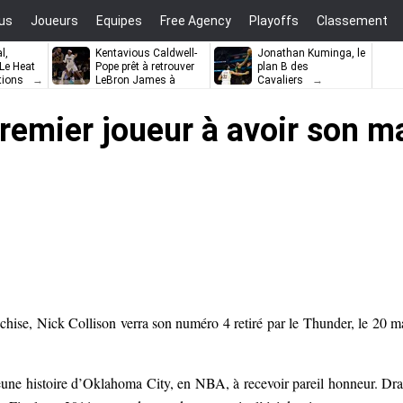
us
Joueurs
Equipes
Free Agency
Playoffs
Classement
l,
Kentavious Caldwell-
Jonathan Kuminga, le
e Heat
Pope prêt à retrouver
plan B des
tions
LeBron James à
Cavaliers
Philadelphie ?
remier joueur à avoir son mai
anchise, Nick Collison verra son numéro 4 retiré par le Thunder, le 20 m
eune histoire d’Oklahoma City, en NBA, à recevoir pareil honneur. Dra