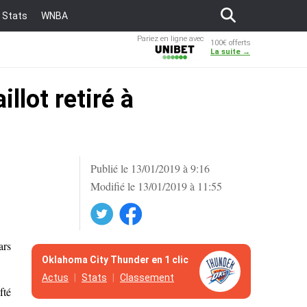
Stats
WNBA
Pariez en ligne avec
100€ offerts
Unibet
La suite →
llot retiré à
Publié le 13/01/2019 à 9:16
Modifié le 13/01/2019 à 11:55
Twitter
Facebook
ars
Oklahoma City Thunder en 1 clic
Actus
Stats
Classement
fté