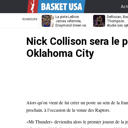
Act
La piste LeBron
DeRozan, Bea
RUMEURS
James refermée,
Thompson… L
Draymond Green va
étudie ses op
pouvoir rempiler à
Golden State
Nick Collison sera le p
Oklahoma City
Alors qu’on vient de lui créer un poste au sein de la fr
prochain, à l’occasion de la venue des Raptors.
«Mr Thunder» deviendra alors le premier joueur de la j