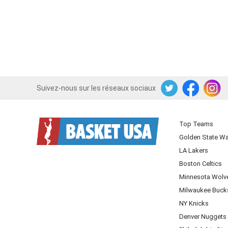
Suivez-nous sur les réseaux sociaux
Twitter
Facebook
Instagram
Top Teams
Golden State Wa
LA Lakers
Boston Celtics
Minnesota Wolv
Milwaukee Buck
NY Knicks
Denver Nuggets