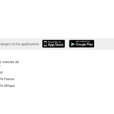
hargez notre application
Android
: noticias de
o
il
ifs France
ifs Afrique