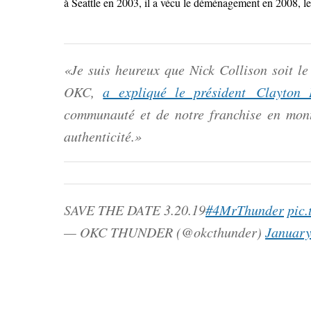
à Seattle en 2003, il a vécu le déménagement en 2008, les 
«Je suis heureux que Nick Collison soit le
OKC,
a expliqué le président Clayton 
communauté et de notre franchise en mont
authenticité.»
SAVE THE DATE 3.20.19
#4MrThunder
pic
— OKC THUNDER (@okcthunder)
January