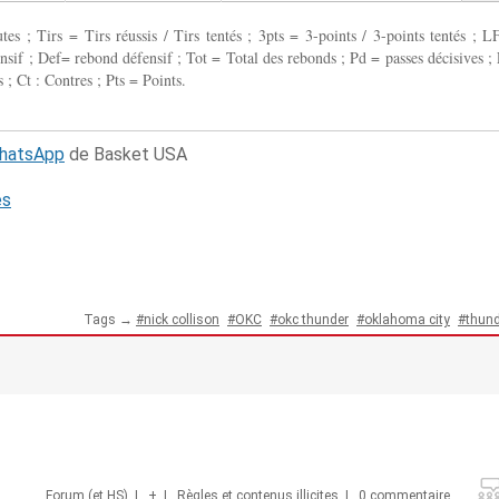
 ; Tirs = Tirs réussis / Tirs tentés ; 3pts = 3-points / 3-points tentés ; L
fensif ; Def= rebond défensif ; Tot = Total des rebonds ; Pd = passes décisives ; 
 ; Ct : Contres ; Pts = Points.
WhatsApp
de Basket USA
és
Tags →
nick collison
OKC
okc thunder
oklahoma city
thund
Forum (et HS)
|
+
|
Règles et contenus illicites
|
0 commentaire