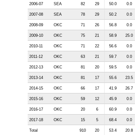
2006-07
SEA
82
29
50.0
0.0
2007-08
SEA
78
29
50.2
0.0
2008-09
OKC
71
26
56.8
0.0
2009-10
OKC
75
21
58.9
25.0
2010-11
OKC
71
22
56.6
0.0
2011-12
OKC
63
21
59.7
0.0
2012-13
OKC
81
20
59.5
0.0
2013-14
OKC
81
17
55.6
23.5
2014-15
OKC
66
17
41.9
26.7
2015-16
OKC
59
12
45.9
0.0
2016-17
OKC
20
6
60.9
0.0
2017-18
OKC
15
5
68.4
0.0
Total
910
20
53.4
20.8