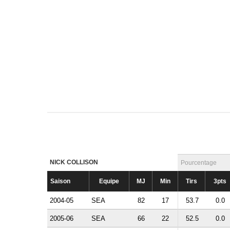
NICK COLLISON
Pourcentage
Saison
Equipe
MJ
Min
Tirs
3pts
2004-05
SEA
82
17
53.7
0.0
2005-06
SEA
66
22
52.5
0.0