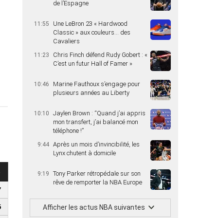
de l’Espagne
Une LeBron 23 « Hardwood
11:55
Classic » aux couleurs… des
Cavaliers
Chris Finch défend Rudy Gobert : «
11:23
C’est un futur Hall of Famer »
Marine Fauthoux s’engage pour
10:46
plusieurs années au Liberty
Jaylen Brown : “Quand j’ai appris
10:10
mon transfert, j’ai balancé mon
téléphone !”
Après un mois d’invincibilité, les
9:44
Lynx chutent à domicile
s
Tony Parker rétropédale sur son
9:19
rêve de remporter la NBA Europe
7
Afficher les actus NBA suivantes
5