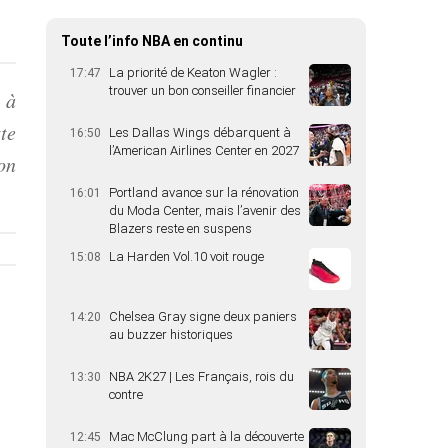
Toute l’info NBA en continu
La priorité de Keaton Wagler :
17:47
trouver un bon conseiller financier
 à
te
Les Dallas Wings débarquent à
16:50
l’American Airlines Center en 2027
on
Portland avance sur la rénovation
16:01
du Moda Center, mais l’avenir des
Blazers reste en suspens
La Harden Vol.10 voit rouge
15:08
Chelsea Gray signe deux paniers
14:20
au buzzer historiques
NBA 2K27 | Les Français, rois du
13:30
contre
Mac McClung part à la découverte
12:45