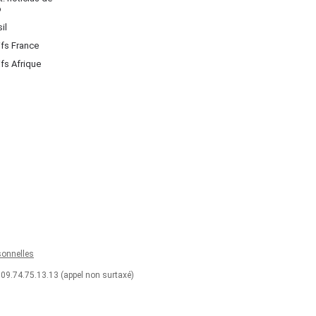
o
il
ifs France
ifs Afrique
onnelles
 09.74.75.13.13 (appel non surtaxé)