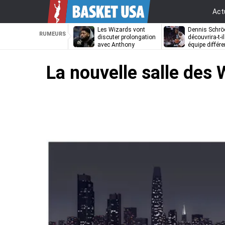
Act
Les Wizards vont
Dennis Schrö
RUMEURS
discuter prolongation
découvrira-t-i
avec Anthony
équipe différe
Davis
La nouvelle salle des 