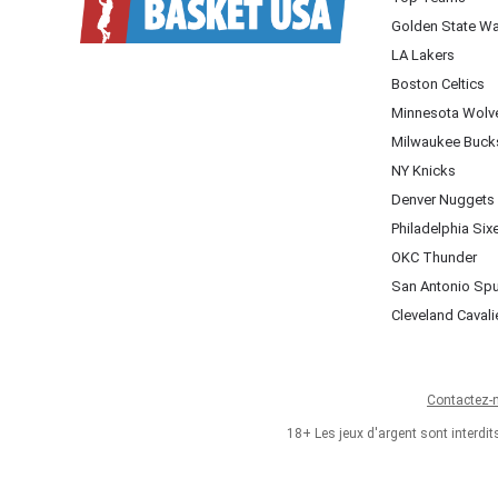
Golden State Wa
LA Lakers
Boston Celtics
Minnesota Wolv
Milwaukee Buck
NY Knicks
Denver Nuggets
Philadelphia Six
OKC Thunder
San Antonio Sp
Cleveland Cavali
Contactez-
18+ Les jeux d'argent sont interdi