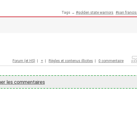
Tags →
golden state warriors
san franci
Forum (et HS)
|
+
|
Règles et contenus illicites
|
0 commentaire
her les commentaires