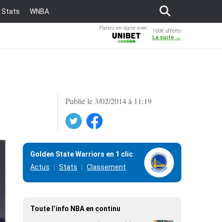
Stats
WNBA
Pariez en ligne avec
100€ offerts
Unibet
La suite →
Publié le 3/02/2014 à 11:19
Twitter
Facebook
Golden State Warriors en 1 clic
Actus
Stats
Classement
Toute l’info NBA en continu