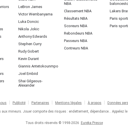
NBA
baloncest
rriors
LeBron James
Classement NBA
Lakers Bras
Victor Wembanyama
Résultats NBA
Paris sport
Luka Doncic
Scoreurs NBA
Paris sport
es
Nikola Jokic
Rebondeurs NBA
s
Anthony Edwards
Passeurs NBA
Stephen Curry
Contreurs NBA
Rudy Gobert
ers
Kevin Durant
Giannis Antetokounmpo
urs
Joel Embiid
ers
Shai Gilgeous-
Alexander
nous
Publicité
Partenaires
Mentions légales
À propos
Données pers
ts aux mineurs. Jouer comporte des risques : endettement, dépendance... Appelez le
Tous droits réservés © 1998-2026
Eureka Presse