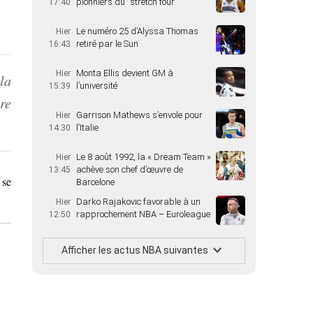
pionniers du “stretch four”
17:40
Le numéro 25 d’Alyssa Thomas
Hier
retiré par le Sun
16:43
Monta Ellis devient GM à
Hier
la
l’université
15:39
re
Garrison Mathews s’envole pour
Hier
l’Italie
14:30
Le 8 août 1992, la « Dream Team »
Hier
achève son chef d’œuvre de
13:45
 se
Barcelone
Darko Rajakovic favorable à un
Hier
rapprochement NBA – Euroleague
12:50
Afficher les actus NBA suivantes