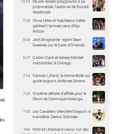
De son ancien playground à sa
10:03
propre école, l’autre vie de Russell
Westbrook
Olivia Miles et Napheesa Collier
9:28
gâchent l’anniversaire d’A’ja
Wilson
Josh Broghamer rejoint Sean
8:56
Sweeney sur le banc d’Orlando
Caitlin Clark et Kelsey Mitchell
8:27
irrésistibles à Chicago
Damian Lillard, la bonne étoile qui
7:54
guide toujours Anfernee Simons
Onzième défaite d’affilée pour le
7:26
ont
Storm de Dominique Malonga
Les Cavaliers cherchent toujours à
7:03
transférer Dennis Schröder
des
Portrait | Rashard Lewis, l’un des
Hier