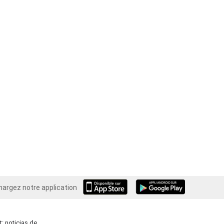
hargez notre application
Android
: noticias de