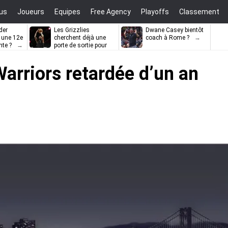
us
Joueurs
Equipes
Free Agency
Playoffs
Classement
der
Les Grizzlies
Dwane Casey bientôt
l une 12e
cherchent déjà une
coach à Rome ?
nte ?
porte de sortie pour
D’Angelo Russell
Warriors retardée d’un an