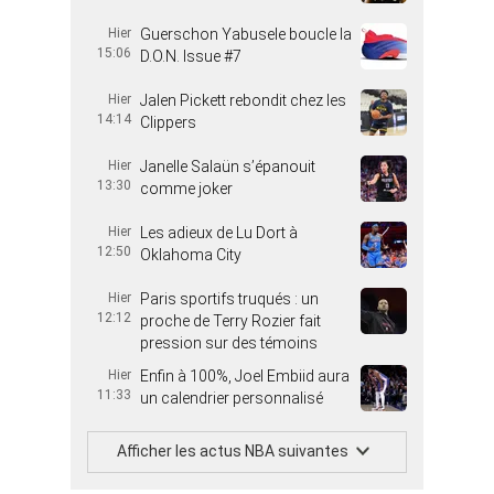
Hier
Guerschon Yabusele boucle la
15:06
D.O.N. Issue #7
Hier
Jalen Pickett rebondit chez les
14:14
Clippers
Hier
Janelle Salaün s’épanouit
13:30
comme joker
Hier
Les adieux de Lu Dort à
12:50
Oklahoma City
Hier
Paris sportifs truqués : un
12:12
proche de Terry Rozier fait
pression sur des témoins
Hier
Enfin à 100%, Joel Embiid aura
11:33
un calendrier personnalisé
Afficher les actus NBA suivantes