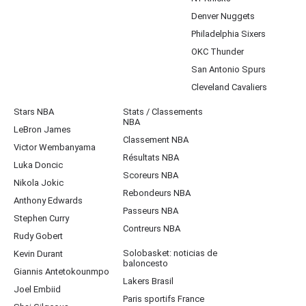
Denver Nuggets
Philadelphia Sixers
OKC Thunder
San Antonio Spurs
Cleveland Cavaliers
Stars NBA
Stats / Classements
NBA
LeBron James
Classement NBA
Victor Wembanyama
Résultats NBA
Luka Doncic
Scoreurs NBA
Nikola Jokic
Rebondeurs NBA
Anthony Edwards
Passeurs NBA
Stephen Curry
Contreurs NBA
Rudy Gobert
Solobasket: noticias de
Kevin Durant
baloncesto
Giannis Antetokounmpo
Lakers Brasil
Joel Embiid
Paris sportifs France