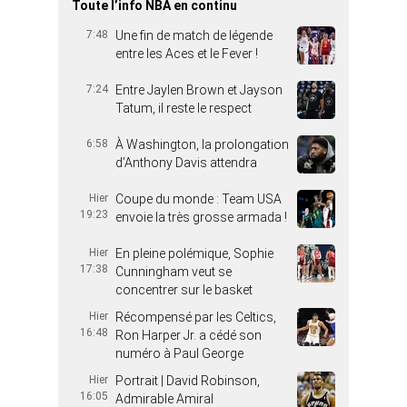
Toute l’info NBA en continu
7:48
Une fin de match de légende
entre les Aces et le Fever !
7:24
Entre Jaylen Brown et Jayson
Tatum, il reste le respect
6:58
À Washington, la prolongation
d’Anthony Davis attendra
Hier
Coupe du monde : Team USA
19:23
envoie la très grosse armada !
Hier
En pleine polémique, Sophie
17:38
Cunningham veut se
concentrer sur le basket
Hier
Récompensé par les Celtics,
16:48
Ron Harper Jr. a cédé son
numéro à Paul George
Hier
Portrait | David Robinson,
16:05
Admirable Amiral