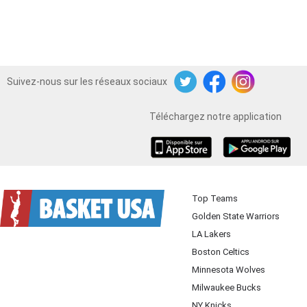
Suivez-nous sur les réseaux sociaux
Twitter
Facebook
Instagram
Téléchargez notre application
iOS
Android
Top Teams
Golden State Warriors
LA Lakers
Boston Celtics
Minnesota Wolves
Milwaukee Bucks
NY Knicks