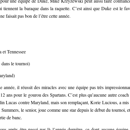
 pour une équipe de Duke, Mike Krzyzewski peut aussi faire confianc
tiennent la baraque dans la raquette. C’est ainsi que Duke est le fav
e faisait pas bon de l’être cette année.
a et Tennessee
dans le tournoi)
aryland)
 année, il réussit des miracles avec une équipe pas très impressionna
 en 12 ans pour le gourou des Spartans. C’est plus qu’aucune autre coach
Kalin Lucas contre Maryland, mais son remplaçant, Korie Lucious, a mis
l Summers, le senior, joue comme une star depuis le début du tournoi, et
ie de banc.
ous après être passé par là l’année dernière, ce dont aucune équipe