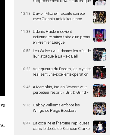
rapprochement NBA – Euroleague
Davion Mitchell raconte son été
12:13
avec Giannis Antetokounmpo
Udonis Haslem devient
11:33
actionnaire minoritaire d’un promu
en Premier League
Les Wolves vont donner les clés de
10:58
leur attaque à LaMelo Ball
Vainqueurs du Dream, les Mystics
10:23
réalisent une excellente opération
A Memphis, Isaiah Stewart veut
9:45
perpétuer l’esprit « Grit & Grind »
 vs
Gabby Williams enfonce les
9:16
Wings de Paige Bueckers
La cocaïne et l’héroïne impliquées
8:47
ns.
dans le décès de Brandon Clarke