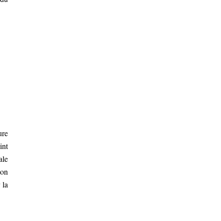
ure
int
ale
son
 la