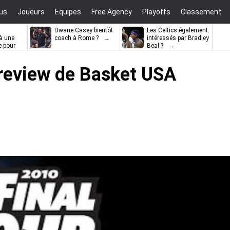
us
Joueurs
Equipes
Free Agency
Playoffs
Classement
Dwane Casey bientôt
Les Celtics également
à une
coach à Rome ?
intéressés par Bradley
e pour
Beal ?
ell
preview de Basket USA