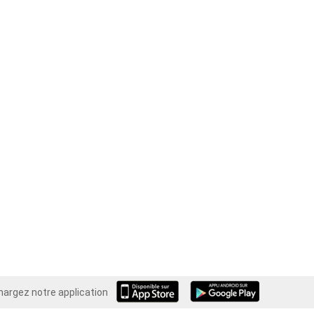
hargez notre application
Android