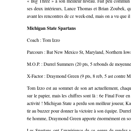
« Big Three » à son meilleur niveau. Fait peu commun
ses deux intérieurs, Lance Thomas et Brian Zoubek, qui 
avant les rencontres de ce week-end, mais on a vu que il n
Michigan State Spartans
Coach : Tom Izzo
Parcours : Bat New Mexico St, Maryland, Northern Iow
M.O.P. : Durrel Summers (20 pts, 5 rebonds de moyenne 
X-Factor : Draymond Green (9 pts, 8 reb, 5 ast contre M
Tom Izzo est au sommet de son art actuellement, chaque
sur le papier, mais les chiffres sont là : 6e Final Four
activité ! Michigan State a perdu son meilleur joueur, 
tir au buzzer pour donner la victoire à son équipe. Durre
6e homme, Draymond Green apporte énormément en sort
Les Spartans ont l’expérience de ce genre de rendez-v