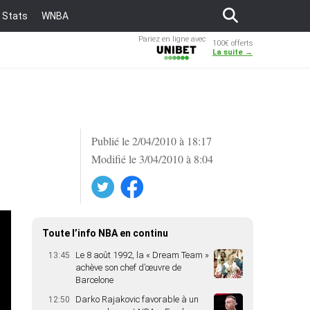
Stats
WNBA
Pariez en ligne avec
100€ offerts
Unibet
La suite →
Publié le 2/04/2010 à 18:17
Modifié le 3/04/2010 à 8:04
Twitter
Facebook
Toute l’info NBA en continu
Le 8 août 1992, la « Dream Team »
13:45
achève son chef d’œuvre de
Barcelone
Darko Rajakovic favorable à un
12:50