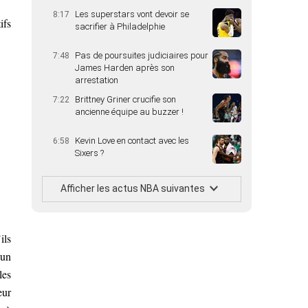
Les superstars vont devoir se
8:17
ifs
sacrifier à Philadelphie
Pas de poursuites judiciaires pour
7:48
James Harden après son
arrestation
Brittney Griner crucifie son
7:22
ancienne équipe au buzzer !
Kevin Love en contact avec les
6:58
Sixers ?
Afficher les actus NBA suivantes
ils
 un
les
eur