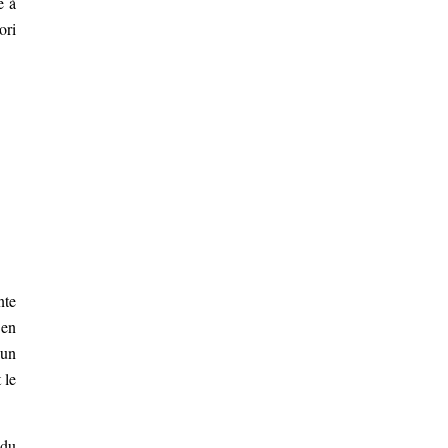
e à
ori
nte
 en
 un
 le
 du