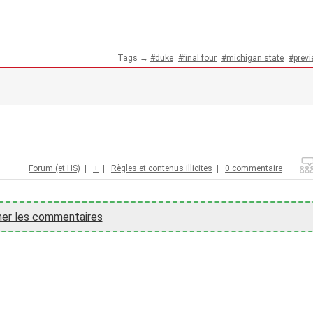
Tags →
duke
final four
michigan state
prev
Forum (et HS)
|
+
|
Règles et contenus illicites
|
0 commentaire
her les commentaires