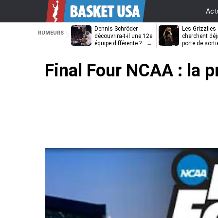
Act
Dennis Schröder
Les Grizzlies
RUMEURS
découvrira-t-il une 12e
cherchent déj
équipe différente ?
porte de sorti
D’Angelo Russ
Final Four NCAA : la 