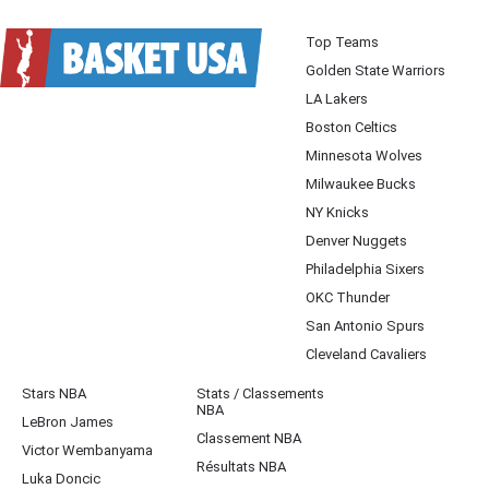
Top Teams
Golden State Warriors
LA Lakers
Boston Celtics
Minnesota Wolves
Milwaukee Bucks
NY Knicks
Denver Nuggets
Philadelphia Sixers
OKC Thunder
San Antonio Spurs
Cleveland Cavaliers
Stars NBA
Stats / Classements
NBA
LeBron James
Classement NBA
Victor Wembanyama
Résultats NBA
Luka Doncic