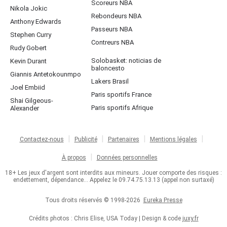
Scoreurs NBA
Nikola Jokic
Rebondeurs NBA
Anthony Edwards
Passeurs NBA
Stephen Curry
Contreurs NBA
Rudy Gobert
Solobasket: noticias de
Kevin Durant
baloncesto
Giannis Antetokounmpo
Lakers Brasil
Joel Embiid
Paris sportifs France
Shai Gilgeous-
Paris sportifs Afrique
Alexander
Contactez-nous
Publicité
Partenaires
Mentions légales
À propos
Données personnelles
18+ Les jeux d'argent sont interdits aux mineurs. Jouer comporte des risques :
endettement, dépendance... Appelez le 09.74.75.13.13 (appel non surtaxé)
Tous droits réservés © 1998-2026
Eureka Presse
Crédits photos : Chris Elise, USA Today | Design & code
juxy.fr