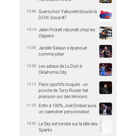
15:06
Guerschon Yabusele boucle la
D.O.N. Issue #7
14:14
Jalen Pickett rebondit chez les
Clippers
13:30
Janelle Salaün s’épanouit
comme joker
12:50
Les adieux de Lu Dort à
Oklahoma City
12:12
Paris sportifs truqués : un
proche de Terry Rozier fait
pression sur des témoins
11:33
Enfin à 100%, Joel Embiid aura
un calendrier personnalisé
10:55
Le Sky est tombé sur la tête des
Sparks