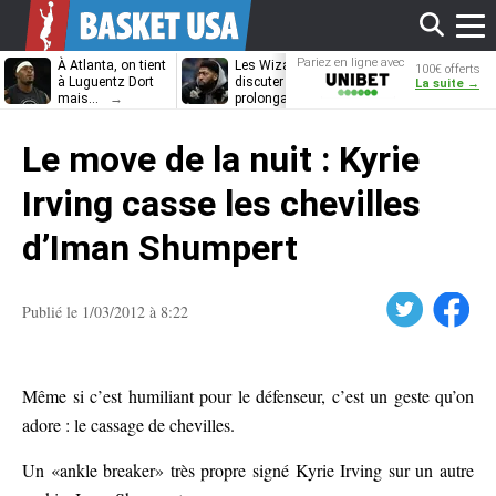
Affi
Pariez en ligne avec
À Atlanta, on tient
Les Wizards vont
Dennis Schrö
100€ offerts
Unibet
à Luguentz Dort
discuter
découvrira-t-il
La suite →
mais…
prolongation avec
12e équipe
Anthony Davis
différente ?
le
Le move de la nuit : Kyrie
men
Irving casse les chevilles
d’Iman Shumpert
Twitter
Facebook
Publié le 1/03/2012 à 8:22
Même si c’est humiliant pour le défenseur, c’est un geste qu’on
adore : le cassage de chevilles.
Un «ankle breaker» très propre signé Kyrie Irving sur un autre