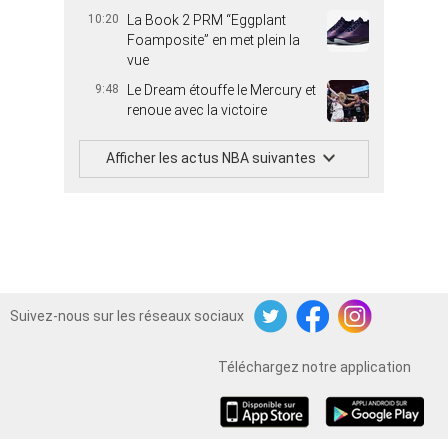
10:20
La Book 2 PRM “Eggplant
Foamposite” en met plein la
vue
9:48
Le Dream étouffe le Mercury et
renoue avec la victoire
Afficher les actus NBA suivantes
Suivez-nous sur les réseaux sociaux
Twitter
Facebook
Instagram
Téléchargez notre application
iOS
Android