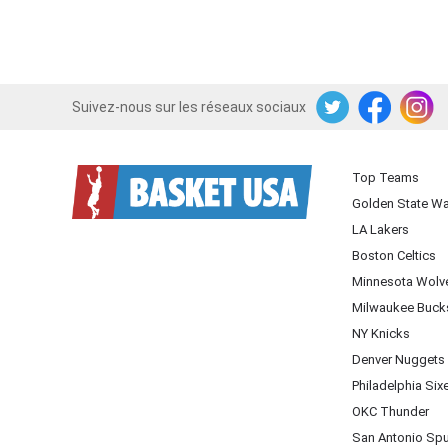
Suivez-nous sur les réseaux sociaux
Twitter
Facebook
Instagram
Top Teams
Golden State Wa
LA Lakers
Boston Celtics
Minnesota Wolv
Milwaukee Buck
NY Knicks
Denver Nuggets
Philadelphia Six
OKC Thunder
San Antonio Sp