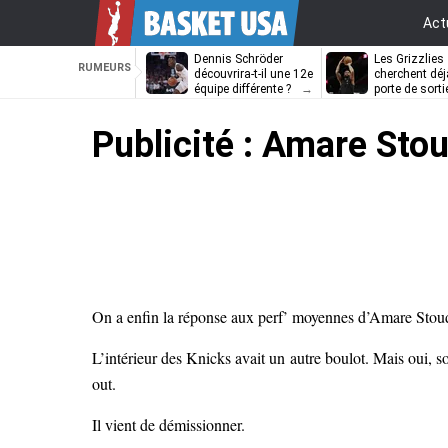
Act
Dennis Schröder
Les Grizzlies
RUMEURS
découvrira-t-il une 12e
cherchent déj
équipe différente ?
porte de sorti
D’Angelo Russ
Publicité : Amare Sto
On a enfin la réponse aux perf’ moyennes d’Amare Stou
L’intérieur des Knicks avait un autre boulot. Mais oui, 
out.
Il vient de démissionner.