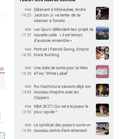
Décevant à Milwaukee, Andre
Hier
Jackson Jr. va tenter de se
19:25
relancer à Toronto
Les Spurs défendent leur projet de
Hier
nouvelle salle : « Il est temps
17:37
d’avancer ensemble »
Portrait | Patrick Ewing, Empire
Hier
Knick Building
16:55
Une date de sortie pour la Nike
Hier
rk
A’Two “White Label”
15:38
Rui Hachimura savoure déjà son
Hier
nouveau chapitre avec les
14:50
Clippers
NBA 2K27 | Qui sera le joueur le
Hier
plus rapide ?
13:55
Le syndicat des joueurs ouvre un
Hier
nouveau centre d’entraînement
13:08