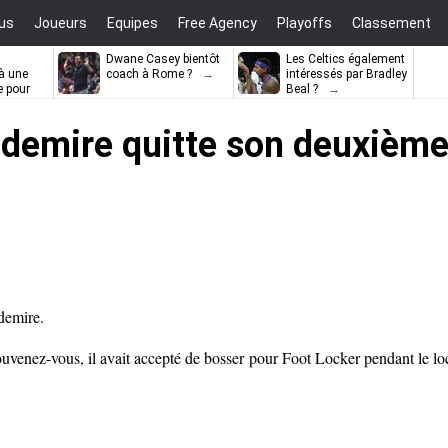
us
Joueurs
Equipes
Free Agency
Playoffs
Classement
Dwane Casey bientôt
Les Celtics également
à une
coach à Rome ?
intéressés par Bradley
e pour
Beal ?
ell
udemire quitte son deuxième
demire.
souvenez-vous, il avait accepté de bosser pour Foot Locker pendant le lo