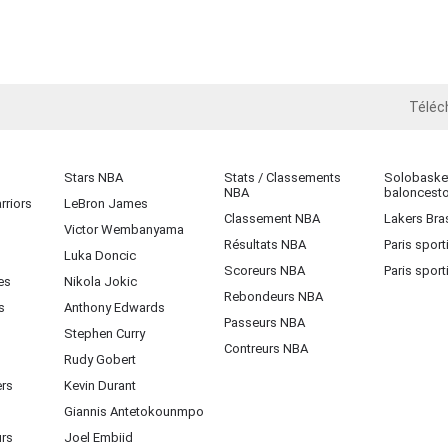
Téléc
iOS
Stars NBA
Stats / Classements
Solobasket
NBA
baloncest
rriors
LeBron James
Classement NBA
Lakers Bras
Victor Wembanyama
Résultats NBA
Paris sport
Luka Doncic
Scoreurs NBA
Paris sport
es
Nikola Jokic
Rebondeurs NBA
s
Anthony Edwards
Passeurs NBA
Stephen Curry
Contreurs NBA
Rudy Gobert
ers
Kevin Durant
Giannis Antetokounmpo
urs
Joel Embiid