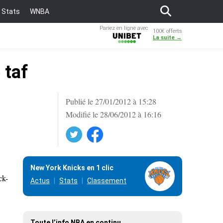
Stats
WNBA
Pariez en ligne avec
100€ offerts
Unibet
La suite →
 taf
Publié le 27/01/2012 à 15:28
Modifié le 28/06/2012 à 16:16
Twitter
Facebook
New York Knicks en 1 clic
ck-
Actus
Stats
Classement
Toute l’info NBA en continu