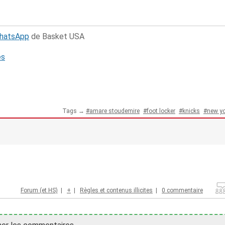
WhatsApp
de Basket USA
és
Tags →
amare stoudemire
foot locker
knicks
new yo
Forum (et HS)
|
+
|
Règles et contenus illicites
|
0 commentaire