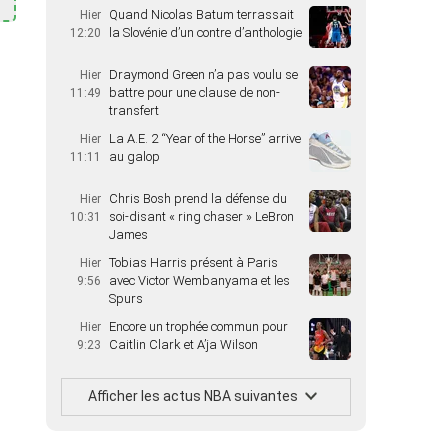
Quand Nicolas Batum terrassait
Hier
la Slovénie d’un contre d’anthologie
12:20
Draymond Green n’a pas voulu se
Hier
battre pour une clause de non-
11:49
transfert
La A.E. 2 “Year of the Horse” arrive
Hier
au galop
11:11
Chris Bosh prend la défense du
Hier
soi-disant « ring chaser » LeBron
10:31
James
Tobias Harris présent à Paris
Hier
avec Victor Wembanyama et les
9:56
Spurs
Encore un trophée commun pour
Hier
Caitlin Clark et A’ja Wilson
9:23
Afficher les actus NBA suivantes