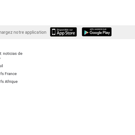
hargez notre application
Android
: noticias de
o
il
ifs France
ifs Afrique