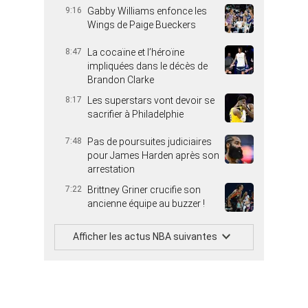
9:16
Gabby Williams enfonce les
Wings de Paige Bueckers
8:47
La cocaïne et l’héroïne
impliquées dans le décès de
Brandon Clarke
8:17
Les superstars vont devoir se
sacrifier à Philadelphie
7:48
Pas de poursuites judiciaires
pour James Harden après son
arrestation
7:22
Brittney Griner crucifie son
ancienne équipe au buzzer !
Afficher les actus NBA suivantes