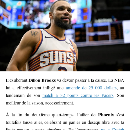
Dillon Brooks
L’exubérant
va devoir passer à la caisse. La NBA
lui a effectivement infligé une
amende de 25 000 dollars
, au
lendemain de son
match à 32 points contre les Pacers
. Son
meilleur de la saison, accessoirement.
Phoenix
À la fin du deuxième quart-temps, l’ailier de
s’est
toutefois laissé aller, célébrant un panier en déséquilibre avec la
faute par un « geste obscène ». En l’occurrence,
un « Crotch