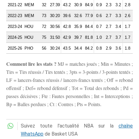
2021-22
MEM
32
27:39
43.2
30.9
84.9
0.9
2.3
3.2
2.8
3.
2022-23
MEM
73
30:20
39.6
32.6
77.9
0.6
2.7
3.3
2.6
3.
2023-24
HOU
72
30:56
42.8
35.9
84.4
0.7
2.7
3.4
1.7
3.
2024-25
HOU
75
31:50
42.9
39.7
81.8
1.0
2.7
3.7
1.7
3.
2025-26
PHO
56
30:24
43.5
34.4
84.2
0.8
2.9
3.6
1.8
3.
Comment lire les stats ?
MJ = matches joués ; Min = Minutes ;
Tirs = Tirs réussis / Tirs tentés ; 3pts = 3-points / 3-points tentés ;
LF = lancers-francs réussis / lancers-francs tentés ; Off = rebond
offensif ; Def= rebond défensif ; Tot = Total des rebonds ; Pd =
passes décisives ; Fte : Fautes personnelles ; Int = Interceptions ;
Bp = Balles perdues ; Ct : Contres ; Pts = Points.
Suivez toute l'actualité NBA sur la
chaîne
WhatsApp
de Basket USA