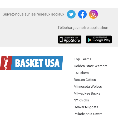
Suivez-nous sur les réseaux sociaux
Twitter
Facebook
Instagram
Téléchargez notre application
iOS
Android
Top Teams
Golden State Warriors
LA Lakers
Boston Celtics
Minnesota Wolves
Milwaukee Bucks
NY Knicks
Denver Nuggets
Philadelphia Sixers