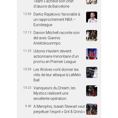
Team » achève son chef
d’œuvre de Barcelone
12:50
Darko Rajakovic favorable à
un rapprochement NBA –
Euroleague
12:13
Davion Mitchell raconte son
été avec Giannis
Antetokounmpo
11:33
Udonis Haslem devient
actionnaire minoritaire d’un
promu en Premier League
10:58
Les Wolves vont donner les
clés de leur attaque à LaMelo
Ball
10:23
Vainqueurs du Dream, les
Mystics réalisent une
excellente opération
9:45
A Memphis, Isaiah Stewart veut
perpétuer l’esprit « Grit & Grind »