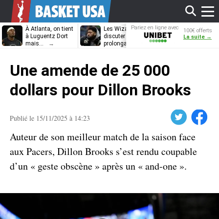
Affi
Pariez en ligne avec
À Atlanta, on tient
Les Wizards vont
Dennis Schrö
100€ offerts
Unibet
à Luguentz Dort
discuter
découvrira-t-il
La suite →
mais…
prolongation avec
12e équipe
Anthony Davis
différente ?
le
Une amende de 25 000
men
dollars pour Dillon Brooks
Twitter
Facebook
Publié le 15/11/2025 à 14:23
Auteur de son meilleur match de la saison face
aux Pacers, Dillon Brooks s’est rendu coupable
d’un « geste obscène » après un « and-one ».