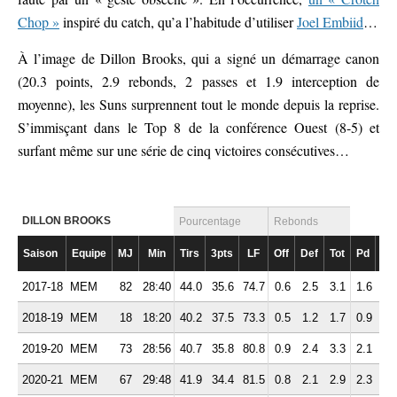
Chop »
inspiré du catch, qu’a l’habitude d’utiliser
Joel Embiid
…
À l’image de Dillon Brooks, qui a signé un démarrage canon
(20.3 points, 2.9 rebonds, 2 passes et 1.9 interception de
moyenne), les Suns surprennent tout le monde depuis la reprise.
S’immisçant dans le Top 8 de la conférence Ouest (8-5) et
surfant même sur une série de cinq victoires consécutives…
DILLON BROOKS
Pourcentage
Rebonds
Saison
Equipe
MJ
Min
Tirs
3pts
LF
Off
Def
Tot
Pd
Fte
2017-18
MEM
82
28:40
44.0
35.6
74.7
0.6
2.5
3.1
1.6
2.
2018-19
MEM
18
18:20
40.2
37.5
73.3
0.5
1.2
1.7
0.9
2.
2019-20
MEM
73
28:56
40.7
35.8
80.8
0.9
2.4
3.3
2.1
3.
2020-21
MEM
67
29:48
41.9
34.4
81.5
0.8
2.1
2.9
2.3
3.