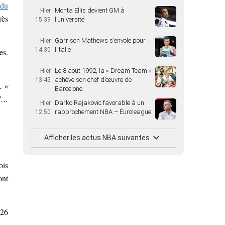
 du
Monta Ellis devient GM à
Hier
rès
l’université
15:39
Garrison Mathews s’envole pour
Hier
l’Italie
14:30
es.
Le 8 août 1992, la « Dream Team »
Hier
achève son chef d’œuvre de
13:45
.
«
Barcelone
n’…
Darko Rajakovic favorable à un
Hier
rapprochement NBA – Euroleague
12:50
Afficher les actus NBA suivantes
ois
ont
 26