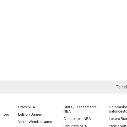
Téléc
iOS
Stars NBA
Stats / Classements
Solobasket
NBA
baloncest
rriors
LeBron James
Classement NBA
Lakers Bras
Victor Wembanyama
Résultats NBA
Paris sport