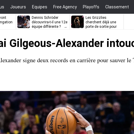
us
Joueurs
Equipes
Free Agency
Playoffs
Classement
vont
Dennis Schröder
Les Grizzlies
ongation
découvrira-t-il une 12e
cherchent déjà une
équipe différente ?
porte de sortie pour
D’Angelo Russell
hai Gilgeous-Alexander intou
lexander signe deux records en carrière pour sauver le