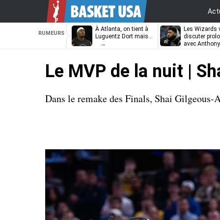
Act
À Atlanta, on tient à
Les Wizards 
RUMEURS
Luguentz Dort mais…
discuter prol
avec Anthony
Davis
Le MVP de la nuit | S
Dans le remake des Finals, Shai Gilgeous-A