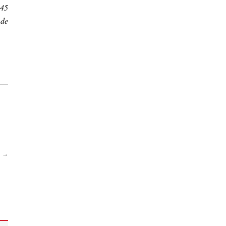
 45
 de
s →