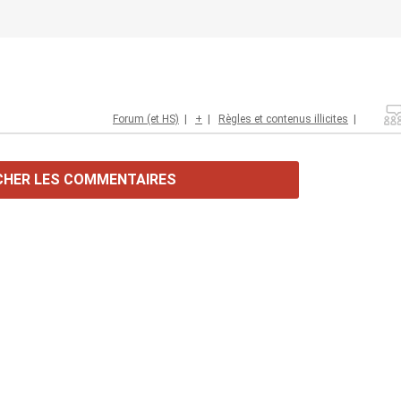
Forum (et HS)
|
+
|
Règles et contenus illicites
|
CHER LES COMMENTAIRES