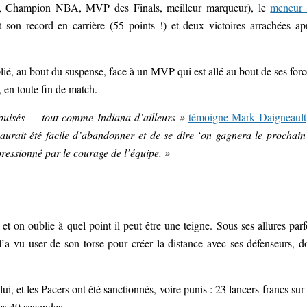
P, Champion NBA, MVP des Finals, meilleur marqueur), le
meneur
son record en carrière (55 points !) et deux victoires arrachées ap
plié, au bout du suspense, face à un MVP qui est allé au bout de ses forc
le, en toute fin de match.
 épuisés — tout comme Indiana d’ailleurs »
témoigne Mark Daigneault
 aurait été facile d’abandonner et de se dire ‘on gagnera le prochai
mpressionné par le courage de l’équipe. »
 on oublie à quel point il peut être une teigne. Sous ses allures parf
n l’a vu user de son torse pour créer la distance avec ses défenseurs, d
 lui, et les Pacers ont été sanctionnés, voire punis : 23 lancers-francs sur
s les 49 secondes…