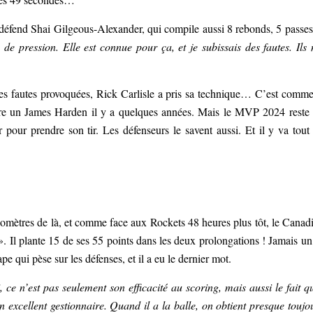
défend Shai Gilgeous-Alexander, qui compile aussi 8 rebonds, 5 passes
e pression. Elle est connue pour ça, et je subissais des fautes. Ils
 ses fautes provoquées, Rick Carlisle a pris sa technique… C’est comme
re un James Harden il y a quelques années. Mais le MVP 2024 reste
r pour prendre son tir. Les défenseurs le savent aussi. Et il y va tout
lomètres de là, et comme face aux Rockets 48 heures plus tôt, le Canad
 Il plante 15 de ses 55 points dans les deux prolongations ! Jamais un 
ape qui pèse sur les défenses, et il a eu le dernier mot.
ce n’est pas seulement son efficacité au scoring, mais aussi le fait qu
n excellent gestionnaire. Quand il a la balle, on obtient presque toujo