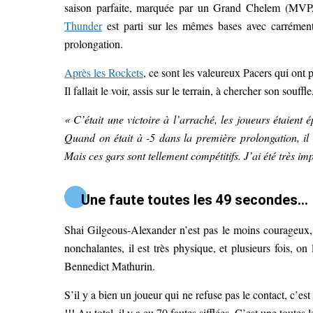
saison parfaite, marquée par un Grand Chelem (MV
Thunder
est parti sur les mêmes bases avec carrément 
prolongation.
Après les Rockets
, ce sont les valeureux Pacers qui ont 
Il fallait le voir, assis sur le terrain, à chercher son souff
« C’était une victoire à l’arraché, les joueurs étaient
Quand on était à -5 dans la première prolongation, il
Mais ces gars sont tellement compétitifs. J’ai été très i
Une faute toutes les 49 secondes…
Shai Gilgeous-Alexander n’est pas le moins courageux, et
nonchalantes, il est très physique, et plusieurs fois, o
Bennedict Mathurin.
S’il y a bien un joueur qui ne refuse pas le contact, c’est
!!! Au total, il y a eu 70 fautes sifflées. C’est une toute