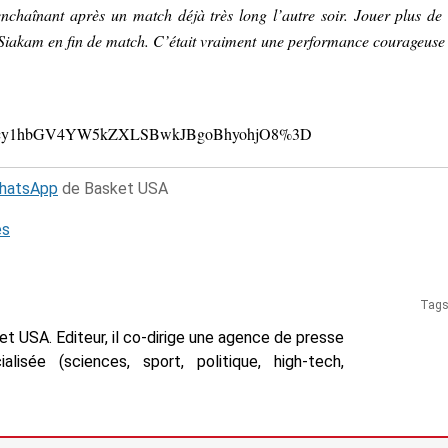
n enchaînant après un match déjà très long l’autre soir. Jouer plus de
sur Siakam en fin de match. C’était vraiment une performance courageuse
cy1hbGV4YW5kZXLSBwkJBgoBhyohjO8%3D
WhatsApp
de Basket USA
és
Tag
t USA. Editeur, il co-dirige une agence de presse
isée (sciences, sport, politique, high-tech,