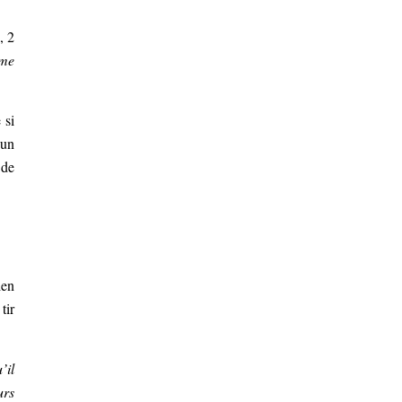
, 2
 me
 si
 un
 de
ien
tir
’il
urs