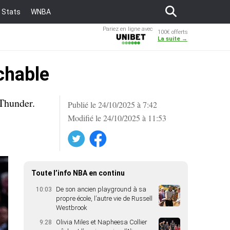
Stats
WNBA
Pariez en ligne avec
100€ offerts
Unibet
La suite →
chable
 Thunder.
Publié le 24/10/2025 à 7:42
Modifié le 24/10/2025 à 11:53
Twitter
Facebook
Toute l’info NBA en continu
De son ancien playground à sa
10:03
propre école, l’autre vie de Russell
Westbrook
Olivia Miles et Napheesa Collier
9:28