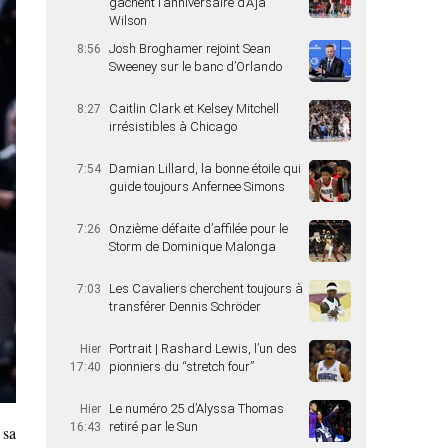
gâchent l’anniversaire d’A’ja
Wilson
Josh Broghamer rejoint Sean
8:56
Sweeney sur le banc d’Orlando
Caitlin Clark et Kelsey Mitchell
8:27
irrésistibles à Chicago
Damian Lillard, la bonne étoile qui
7:54
guide toujours Anfernee Simons
Onzième défaite d’affilée pour le
7:26
Storm de Dominique Malonga
Les Cavaliers cherchent toujours à
7:03
transférer Dennis Schröder
Portrait | Rashard Lewis, l’un des
Hier
pionniers du “stretch four”
17:40
Le numéro 25 d’Alyssa Thomas
Hier
retiré par le Sun
16:43
 sa