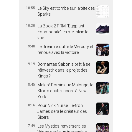
10:55
Le Sky est tombé sur la tête des
Sparks
10:20
La Book 2 PRM “Eggplant
Foamposite” en met plein la
vue
9:48
Le Dream étouffe le Mercury et
renoue avec la victoire
9:19
Domantas Sabonis prêt à se
réinvestir dans le projet des
Kings ?
8:45
Malgré Dominique Malonga, le
Storm chute encore à New
York
8:16
Pour Nick Nurse, LeBron
James sera le créateur des
Sixers
7:49
Les Mystics renversent les