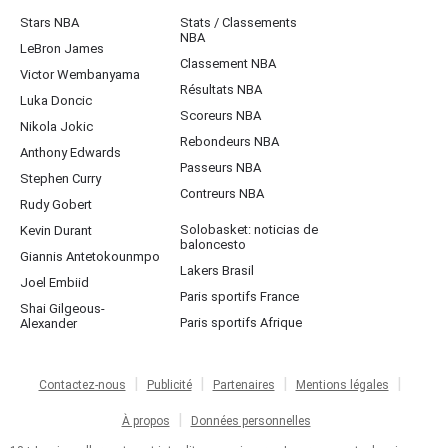
Stars NBA
Stats / Classements
NBA
LeBron James
Classement NBA
Victor Wembanyama
Résultats NBA
Luka Doncic
Scoreurs NBA
Nikola Jokic
Rebondeurs NBA
Anthony Edwards
Passeurs NBA
Stephen Curry
Contreurs NBA
Rudy Gobert
Solobasket: noticias de
Kevin Durant
baloncesto
Giannis Antetokounmpo
Lakers Brasil
Joel Embiid
Paris sportifs France
Shai Gilgeous-
Paris sportifs Afrique
Alexander
Contactez-nous
Publicité
Partenaires
Mentions légales
À propos
Données personnelles