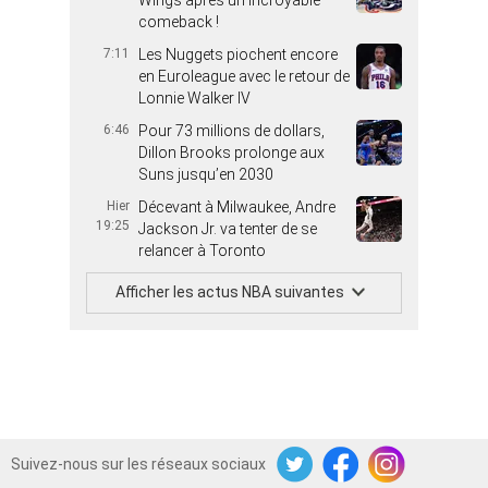
Wings après un incroyable
comeback !
7:11
Les Nuggets piochent encore
en Euroleague avec le retour de
Lonnie Walker IV
6:46
Pour 73 millions de dollars,
Dillon Brooks prolonge aux
Suns jusqu’en 2030
Hier
Décevant à Milwaukee, Andre
19:25
Jackson Jr. va tenter de se
relancer à Toronto
Afficher les actus NBA suivantes
Suivez-nous sur les réseaux sociaux
Twitter
Facebook
Instagram