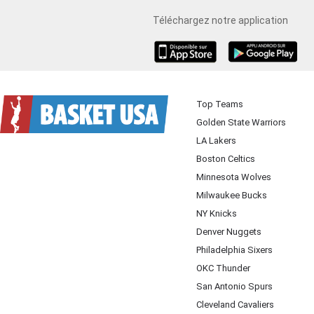
Téléchargez notre application
iOS
Android
Top Teams
Golden State Warriors
LA Lakers
Boston Celtics
Minnesota Wolves
Milwaukee Bucks
NY Knicks
Denver Nuggets
Philadelphia Sixers
OKC Thunder
San Antonio Spurs
Cleveland Cavaliers