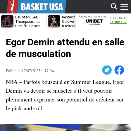
Affi
Pariez en ligne avec
DeRozan, Beal,
Kentavious
Jonathan
100€ offerts
Unibet
Thompson… Le
Caldwell-Pope prêt
Kuminga, le p
La suite →
Heat étudie ses
à retrouver LeBron
des Cavaliers
options
James à
le
Philadelphie ?
Egor Demin attendu en salle
men
de musculation
Twitter
Facebook
Publié le 17/07/2025 à 17:34
NBA – Parfois bousculé en Summer League, Egor
Demin va devoir se muscler s’il veut pouvoir
pleinement exprimer son potentiel de créateur sur
le pick-and-roll.