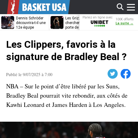
Affi
Pariez en ligne avec
Dennis Schröder
Les Grizzlies
Dwane Casey
100€ offerts
Unibet
découvrira-t-il une
cherchent déjà une
bientôt coach
La suite →
12e équipe
porte de sortie
Rome ?
différente ?
pour D’Angelo
le
Russell
Les Clippers, favoris à la
men
signature de Bradley Beal ?
Twitter
Facebook
Publié le 9/07/2025 à 7:00
NBA – Sur le point d’être libéré par les Suns,
Bradley Beal pourrait vite rebondir, aux côtés de
Kawhi Leonard et James Harden à Los Angeles.