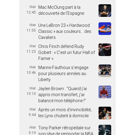
Hier
Mac McClung part à la
12:45
découverte de l’Espagne
Hier
Une LeBron 23 « Hardwood
11:55
Classic » aux couleurs… des
Cavaliers
Hier
Chris Finch défend Rudy
11:23
Gobert : « C’est un futur Hall of
Famer »
Hier
Marine Fauthoux s’engage
10:46
pour plusieurs années au
Liberty
Hier
Jaylen Brown : “Quand j’ai
10:10
appris mon transfert, j’ai
balancé mon téléphone !”
Hier
Après un mois d’invincibilité,
9:44
les Lynx chutent à domicile
Hier
Tony Parker rétropédale sur
9:19
son rêve de remporter la NBA