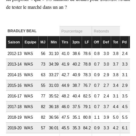
de tester le marché dans un an ?
BRADLEY BEAL
Pourcentage
Rebonds
Saison
Equipe
MJ
Min
Tirs
3pts
LF
Off
Def
Tot
Pd
Fte
2012-13
WAS
56
31:10
41.0
38.6
78.6
0.8
3.0
3.8
2.4
2.
2013-14
WAS
73
34:39
41.9
40.2
78.8
0.7
3.0
3.7
3.3
2.
2014-15
WAS
63
33:27
42.7
40.9
78.3
0.9
2.9
3.8
3.1
2.
2015-16
WAS
55
31:03
44.9
38.7
76.7
0.7
2.7
3.4
2.9
2.
2016-17
WAS
77
35:52
48.2
40.4
82.5
0.7
2.4
3.1
3.5
2.
2017-18
WAS
82
36:18
46.0
37.5
79.1
0.7
3.7
4.4
4.5
2.
2018-19
WAS
82
36:56
47.5
35.1
80.8
1.1
3.9
5.0
5.5
2.
2019-20
WAS
57
36:01
45.5
35.3
84.2
0.9
3.3
4.2
6.1
2.