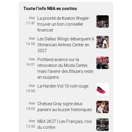
Toute l’info NBA en continu
Hier
La priorité de Keaton Wagler :
17:47
trouver un bon conseiller
financier
Hier
Les Dallas Wings débarquent à
16:50
l’American Airlines Center en
2027
Hier
Portland avance sur la
16:01
rénovation du Moda Center,
mais l’avenir des Blazers reste
en suspens
Hier
La Harden Vol.10 voit rouge
15:08
Hier
Chelsea Gray signe deux
14:20
paniers au buzzer historiques
Hier
NBA 2K27 | Les Français, rois
13:30
du contre