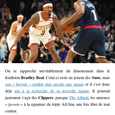
On se rapproche inévitablement du dénouement dans le
Bradley Beal
Suns
feuilleton
. Celui-ci reste un joueur des
, mais
son « buyout » semble plus proche que jamais
et il s’est donc
déjà
mis à la recherche de sa nouvelle équipe
. Il pourrait
Clippers
justement s’agir des
, puisque
The Athletic
les annonce
«
favoris
» à la signature du triple All-Star, une fois libre de tout
contrat.