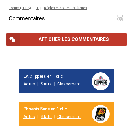
Forum (et HS)
|
+
|
Règles et contenus illicites
|
Commentaires
AFFICHER LES COMMENTAIRES
LA Clippers en 1 clic
Actus
Stats
Classement
Phoenix Suns en 1 clic
Actus
Stats
Classement