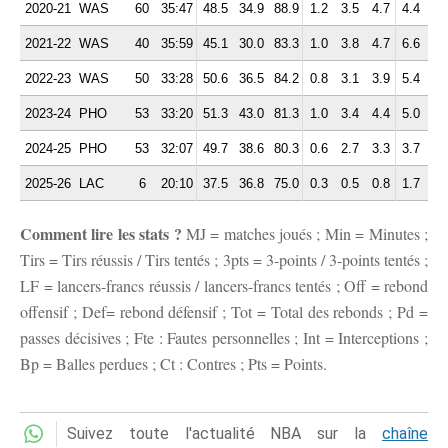
2020-21
WAS
60
35:47
48.5
34.9
88.9
1.2
3.5
4.7
4.4
2.
2021-22
WAS
40
35:59
45.1
30.0
83.3
1.0
3.8
4.7
6.6
2.
2022-23
WAS
50
33:28
50.6
36.5
84.2
0.8
3.1
3.9
5.4
2.
2023-24
PHO
53
33:20
51.3
43.0
81.3
1.0
3.4
4.4
5.0
2.
2024-25
PHO
53
32:07
49.7
38.6
80.3
0.6
2.7
3.3
3.7
2.
2025-26
LAC
6
20:10
37.5
36.8
75.0
0.3
0.5
0.8
1.7
2.
Comment lire les stats ?
MJ = matches joués ; Min = Minutes ;
Tirs = Tirs réussis / Tirs tentés ; 3pts = 3-points / 3-points tentés ;
LF = lancers-francs réussis / lancers-francs tentés ; Off = rebond
offensif ; Def= rebond défensif ; Tot = Total des rebonds ; Pd =
passes décisives ; Fte : Fautes personnelles ; Int = Interceptions ;
Bp = Balles perdues ; Ct : Contres ; Pts = Points.
Suivez toute l'actualité NBA sur la
chaîne