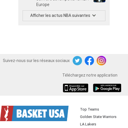
Europe
Afficher les actus NBA suivantes
Suivez-nous sur les réseaux sociaux
Twitter
Facebook
Instagram
Téléchargez notre application
iOS
Android
Top Teams
Golden State Warriors
LA Lakers