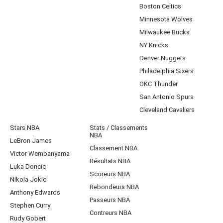
Boston Celtics
Minnesota Wolves
Milwaukee Bucks
NY Knicks
Denver Nuggets
Philadelphia Sixers
OKC Thunder
San Antonio Spurs
Cleveland Cavaliers
Stars NBA
Stats / Classements
NBA
LeBron James
Classement NBA
Victor Wembanyama
Résultats NBA
Luka Doncic
Scoreurs NBA
Nikola Jokic
Rebondeurs NBA
Anthony Edwards
Passeurs NBA
Stephen Curry
Contreurs NBA
Rudy Gobert