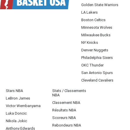
Golden State Warriors
LA Lakers
Boston Celtics
Minnesota Wolves
Milwaukee Bucks
NY Knicks
Denver Nuggets
Philadelphia Sixers
OKC Thunder
San Antonio Spurs
Cleveland Cavaliers
Stars NBA
Stats / Classements
NBA
LeBron James
Classement NBA
Victor Wembanyama
Résultats NBA
Luka Doncic
Scoreurs NBA
Nikola Jokic
Rebondeurs NBA
Anthony Edwards