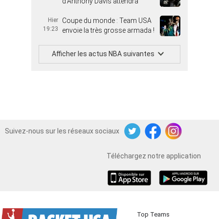
d’Anthony Davis attendra
Hier
Coupe du monde : Team USA
19:23
envoie la très grosse armada !
Afficher les actus NBA suivantes
Suivez-nous sur les réseaux sociaux
Twitter
Facebook
Instagram
Téléchargez notre application
iOS
Android
Top Teams