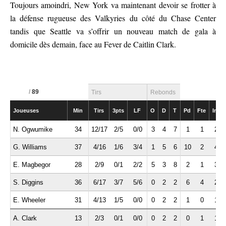
Toujours amoindri, New York va maintenant devoir se frotter à
la défense rugueuse des Valkyries du côté du Chase Center
tandis que Seattle va s’offrir un nouveau match de gala à
domicile dès demain, face au Fever de Caitlin Clark.
/
89
Tirs
Rebonds
Joueuses
Min
Tirs
3pts
LF
O
D
T
Pd
Fte
Int
N. Ogwumike
34
12/17
2/5
0/0
3
4
7
1
1
2
G. Williams
37
4/16
1/6
3/4
1
5
6
10
2
4
E. Magbegor
28
2/9
0/1
2/2
5
3
8
2
1
3
S. Diggins
36
6/17
3/7
5/6
0
2
2
6
4
2
E. Wheeler
31
4/13
1/5
0/0
0
2
2
1
0
1
A. Clark
13
2/3
0/1
0/0
0
2
2
0
1
1