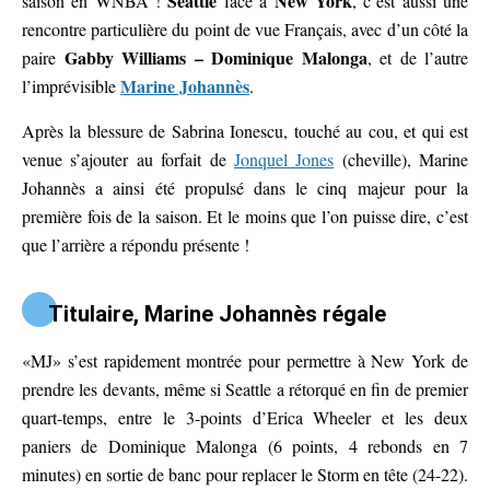
Seattle
New York
saison en WNBA !
face à
, c’est aussi une
rencontre particulière du point de vue Français, avec d’un côté la
Gabby Williams – Dominique Malonga
paire
, et de l’autre
Marine Johannès
l’imprévisible
.
Après la blessure de Sabrina Ionescu, touché au cou, et qui est
venue s’ajouter au forfait de
Jonquel Jones
(cheville), Marine
Johannès a ainsi été propulsé dans le cinq majeur pour la
première fois de la saison. Et le moins que l’on puisse dire, c’est
que l’arrière a répondu présente !
Titulaire, Marine Johannès régale
«MJ» s’est rapidement montrée pour permettre à New York de
prendre les devants, même si Seattle a rétorqué en fin de premier
quart-temps, entre le 3-points d’Erica Wheeler et les deux
paniers de Dominique Malonga (6 points, 4 rebonds en 7
minutes) en sortie de banc pour replacer le Storm en tête (24-22).