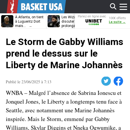
Affi
Pariez en ligne avec
À Atlanta, on tient
Les Wizards vont
Dennis Schrö
100€ offerts
Unibet
à Luguentz Dort
discuter
découvrira-t-il
La suite →
mais…
prolongation avec
12e équipe
Anthony Davis
différente ?
le
Le Storm de Gabby Williams
men
prend le dessus sur le
Liberty de Marine Johannès
Twitter
Facebook
Publié le 23/06/2025 à 7:13
WNBA – Malgré l’absence de Sabrina Ionescu et
Jonquel Jones, le Liberty a longtemps tenu face à
Seattle, avec notamment une Marine Johannès
inspirée. Mais le Storm, emmené par Gabby
Williams, Skylar Diggins et Nneka Ogwumike, a