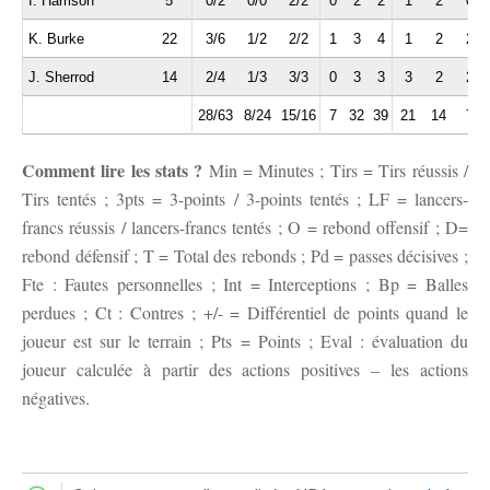
I. Harrison
5
0/2
0/0
2/2
0
2
2
1
2
0
K. Burke
22
3/6
1/2
2/2
1
3
4
1
2
2
J. Sherrod
14
2/4
1/3
3/3
0
3
3
3
2
2
28/63
8/24
15/16
7
32
39
21
14
7
Comment lire les stats ?
Min = Minutes ; Tirs = Tirs réussis /
Tirs tentés ; 3pts = 3-points / 3-points tentés ; LF = lancers-
francs réussis / lancers-francs tentés ; O = rebond offensif ; D=
rebond défensif ; T = Total des rebonds ; Pd = passes décisives ;
Fte : Fautes personnelles ; Int = Interceptions ; Bp = Balles
perdues ; Ct : Contres ; +/- = Différentiel de points quand le
joueur est sur le terrain ; Pts = Points ; Eval : évaluation du
joueur calculée à partir des actions positives – les actions
négatives.