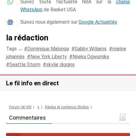
Suivez toute l'actualité NBA sur la
chaîne
WhatsApp
de Basket USA
Suivez nous également sur
Google Actualités
la rédaction
Tags →
Dominique Malonga
Gabby Williams
marine
johannès
New York Liberty
Nneka Ogwumike
Seattle Storm
skylar diggins
Le fil info en direct
Forum (et HS)
|
+
|
Règles et contenus illicites
|
Commentaires