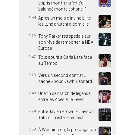
appris mon transfert, j’ai
balancé mon téléphone !”
9:44
Après un mois d’invincibilité,
les Lynx chutent à domicile
9:19
Tony Parker rétropédale sur
son rêve de remporter la NBA
Europe
8:47
Tout sourit à Carla Leite face
au Tempo
8:19
Vers un second contrat «
caché » pour Kawhi Leonard…
7:48
Une fin de match de légende
entre les Aces et le Fever !
7:24
Entre Jaylen Brown et Jayson
Tatum, il reste le respect
6:58
À Washington, la prolongation