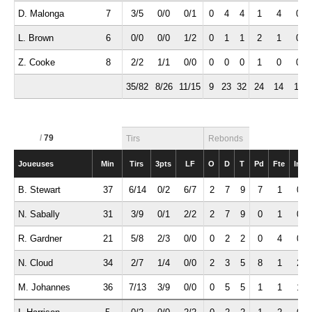
D. Malonga
7
3/5
0/0
0/1
0
4
4
1
4
0
L. Brown
6
0/0
0/0
1/2
0
1
1
2
1
0
Z. Cooke
8
2/2
1/1
0/0
0
0
0
1
0
0
35/82
8/26
11/15
9
23
32
24
14
13
/
79
Tirs
Rebonds
Joueuses
Min
Tirs
3pts
LF
O
D
T
Pd
Fte
Int
B. Stewart
37
6/14
0/2
6/7
2
7
9
7
1
0
N. Sabally
31
3/9
0/1
2/2
2
7
9
0
1
0
R. Gardner
21
5/8
2/3
0/0
0
2
2
0
4
0
N. Cloud
34
2/7
1/4
0/0
2
3
5
8
1
2
M. Johannes
36
7/13
3/9
0/0
0
5
5
1
1
1