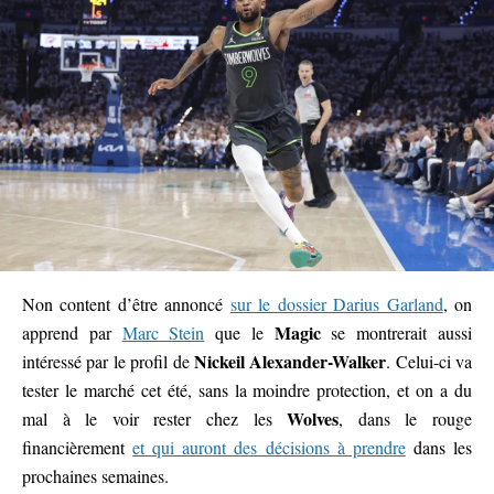
Non content d’être annoncé
sur le dossier Darius Garland
, on
Magic
apprend par
Marc Stein
que le
se montrerait aussi
Nickeil Alexander-Walker
intéressé par le profil de
. Celui-ci va
tester le marché cet été, sans la moindre protection, et on a du
Wolves
mal à le voir rester chez les
, dans le rouge
financièrement
et qui auront des décisions à prendre
dans les
prochaines semaines.