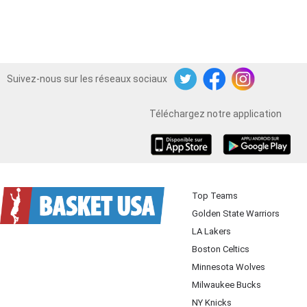
Suivez-nous sur les réseaux sociaux
Twitter
Facebook
Instagram
Téléchargez notre application
iOS
Android
Top Teams
Golden State Warriors
LA Lakers
Boston Celtics
Minnesota Wolves
Milwaukee Bucks
NY Knicks