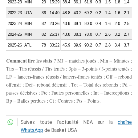
2022-23
MIN
23
15:29
38.4
36.1
61.9
0.3
1.5
1.8
1.4
1.
2022-23
UTA
36
14:40
48.8
40.2
69.2
0.2
1.4
1.6
2.1
1.
2023-24
MIN
82
23:26
43.9
39.1
80.0
0.4
1.6
2.0
2.5
1.
2024-25
MIN
82
25:17
43.8
38.1
78.0
0.7
2.6
3.2
2.7
1.
2025-26
ATL
78
33:22
45.9
39.9
90.2
0.7
2.8
3.4
3.7
2.
Comment lire les stats ?
MJ = matches joués ; Min = Minutes ;
Tirs = Tirs réussis / Tirs tentés ; 3pts = 3-points / 3-points tentés ;
LF = lancers-francs réussis / lancers-francs tentés ; Off = rebond
offensif ; Def= rebond défensif ; Tot = Total des rebonds ; Pd =
passes décisives ; Fte : Fautes personnelles ; Int = Interceptions ;
Bp = Balles perdues ; Ct : Contres ; Pts = Points.
Suivez toute l'actualité NBA sur la
chaîne
WhatsApp
de Basket USA