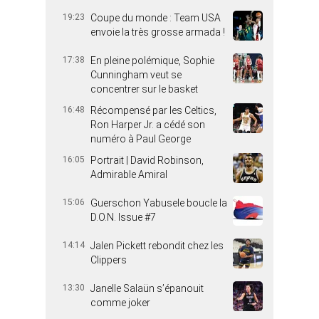
19:23
Coupe du monde : Team USA
envoie la très grosse armada !
17:38
En pleine polémique, Sophie
Cunningham veut se
concentrer sur le basket
16:48
Récompensé par les Celtics,
Ron Harper Jr. a cédé son
numéro à Paul George
16:05
Portrait | David Robinson,
Admirable Amiral
15:06
Guerschon Yabusele boucle la
D.O.N. Issue #7
14:14
Jalen Pickett rebondit chez les
Clippers
13:30
Janelle Salaün s’épanouit
comme joker