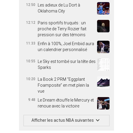
12:50
Les adieux de Lu Dort à
Oklahoma City
12:12
Paris sportifs truqués : un
proche de Terry Rozier fait
pression sur des témoins
11:33
Enfin à 100%, Joel Embiid aura
un calendrier personnalisé
10:55
Le Sky est tombé sur la tête des
Sparks
10:20
La Book 2 PRM “Eggplant
Foamposite” en met plein la
vue
9:48
Le Dream étouffe le Mercury et
renoue avec la victoire
Afficher les actus NBA suivantes