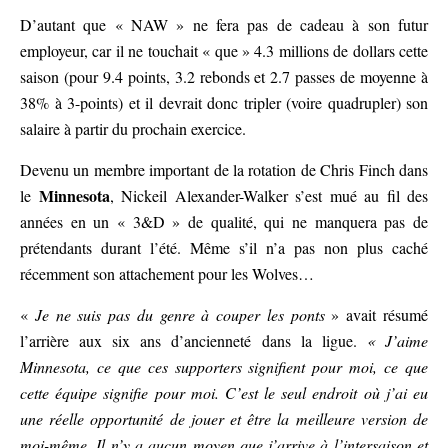
D’autant que « NAW » ne fera pas de cadeau à son futur
employeur, car il ne touchait « que » 4.3 millions de dollars cette
saison (pour 9.4 points, 3.2 rebonds et 2.7 passes de moyenne à
38% à 3-points) et il devrait donc tripler (voire quadrupler) son
salaire à partir du prochain exercice.
Devenu un membre important de la rotation de Chris Finch dans
Minnesota
le
, Nickeil Alexander-Walker s’est mué au fil des
années en un « 3&D » de qualité, qui ne manquera pas de
prétendants durant l’été. Même s’il n’a pas non plus caché
récemment son attachement pour les Wolves…
«
Je ne suis pas du genre à couper les ponts
» avait résumé
l’arrière aux six ans d’ancienneté dans la ligue.
« J’aime
Minnesota, ce que ces supporters signifient pour moi, ce que
cette équipe signifie pour moi. C’est le seul endroit où j’ai eu
une réelle opportunité de jouer et être la meilleure version de
moi-même. Il n’y a aucun moyen que j’arrive à l’intersaison et