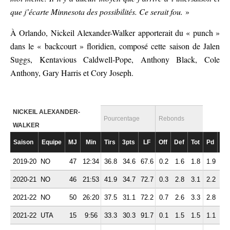
que j’écarte Minnesota des possibilités. Ce serait fou.
»
À Orlando, Nickeil Alexander-Walker apporterait du « punch »
dans le « backcourt » floridien, composé cette saison de Jalen
Suggs, Kentavious Caldwell-Pope, Anthony Black, Cole
Anthony, Gary Harris et Cory Joseph.
NICKEIL ALEXANDER-
Pourcentage
Rebonds
WALKER
Saison
Equipe
MJ
Min
Tirs
3pts
LF
Off
Def
Tot
Pd
Fte
2019-20
NO
47
12:34
36.8
34.6
67.6
0.2
1.6
1.8
1.9
1.
2020-21
NO
46
21:53
41.9
34.7
72.7
0.3
2.8
3.1
2.2
1.
2021-22
NO
50
26:20
37.5
31.1
72.2
0.7
2.6
3.3
2.8
1.
2021-22
UTA
15
9:56
33.3
30.3
91.7
0.1
1.5
1.5
1.1
1.