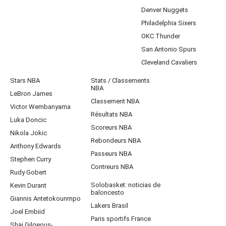
Denver Nuggets
Philadelphia Sixers
OKC Thunder
San Antonio Spurs
Cleveland Cavaliers
Stars NBA
Stats / Classements
NBA
LeBron James
Classement NBA
Victor Wembanyama
Résultats NBA
Luka Doncic
Scoreurs NBA
Nikola Jokic
Rebondeurs NBA
Anthony Edwards
Passeurs NBA
Stephen Curry
Contreurs NBA
Rudy Gobert
Solobasket: noticias de
Kevin Durant
baloncesto
Giannis Antetokounmpo
Lakers Brasil
Joel Embiid
Paris sportifs France
Shai Gilgeous-