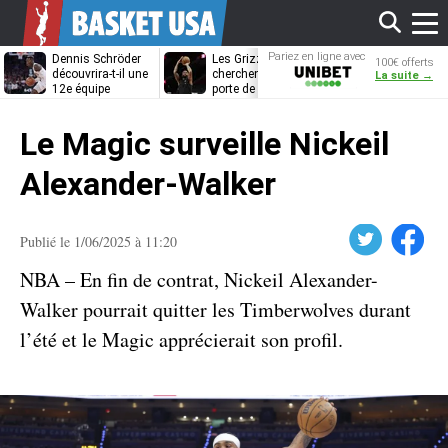
Affi
Pariez en ligne avec
Dennis Schröder
Les Grizzlies
Dwane Casey
100€ offerts
Unibet
découvrira-t-il une
cherchent déjà une
bientôt coach
La suite →
12e équipe
porte de sortie
Rome ?
différente ?
pour D’Angelo
le
Russell
Le Magic surveille Nickeil
men
Alexander-Walker
Twitter
Facebook
Publié le 1/06/2025 à 11:20
NBA – En fin de contrat, Nickeil Alexander-
Walker pourrait quitter les Timberwolves durant
l’été et le Magic apprécierait son profil.