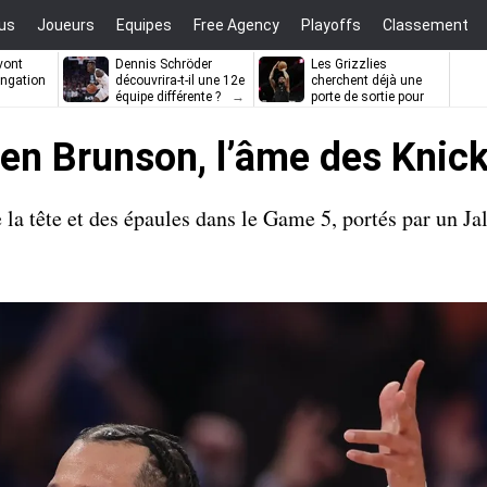
us
Joueurs
Equipes
Free Agency
Playoffs
Classement
vont
Dennis Schröder
Les Grizzlies
ongation
découvrira-t-il une 12e
cherchent déjà une
équipe différente ?
porte de sortie pour
D’Angelo Russell
len Brunson, l’âme des Knic
la tête et des épaules dans le Game 5, portés par un J