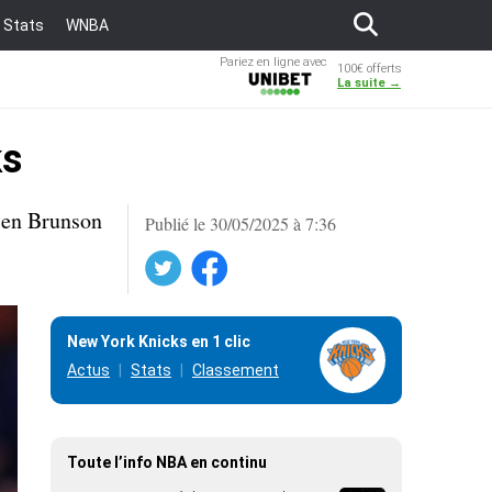
Stats
WNBA
Pariez en ligne avec
100€ offerts
Unibet
La suite →
ks
alen Brunson
Publié le 30/05/2025 à 7:36
Twitter
Facebook
New York Knicks en 1 clic
Actus
Stats
Classement
Toute l’info NBA en continu