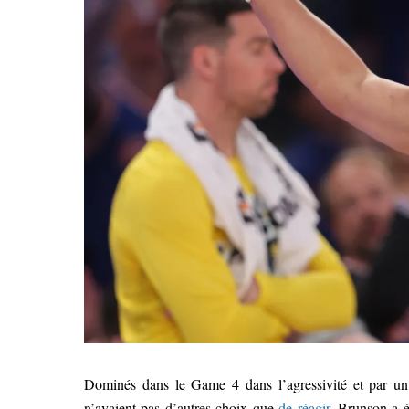
Dominés dans le Game 4 dans l’agressivité et par u
n’avaient pas d’autres choix que
de réagir
. Brunson a é