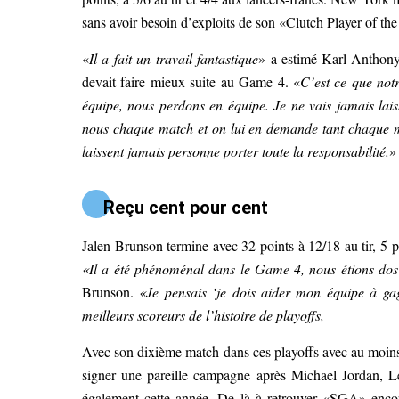
sans avoir besoin d’exploits de son «Clutch Player of the
«
Il a fait un travail fantastique
» a estimé Karl-Antho
devait faire mieux suite au Game 4. «
C’est ce que notr
équipe, nous perdons en équipe. Je ne vais jamais laisse
nous chaque match et on lui en demande tant chaque ma
laissent jamais personne porter toute la responsabilité.
»
Reçu cent pour cent
Jalen Brunson termine avec 32 points à 12/18 au tir, 5 p
«Il a été phénoménal dans le Game 4, nous étions dos a
Brunson.
«Je pensais ‘je dois aider mon équipe à gag
meilleurs scoreurs de l’histoire de playoffs,
Avec son dixième match dans ces playoffs avec au moins 3
signer une pareille campagne après Michael Jordan, L
également cette année. De là à retrouver «SGA» encore