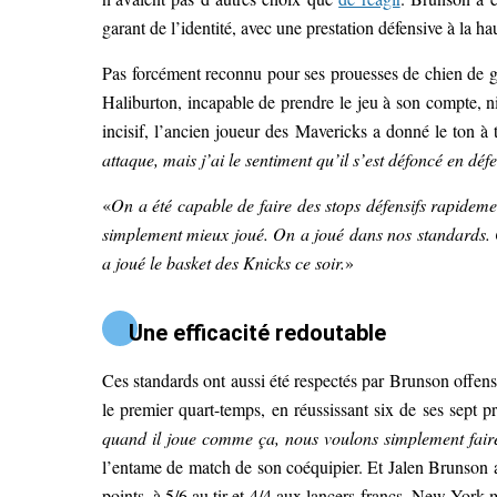
garant de l’identité, avec une prestation défensive à la ha
Pas forcément reconnu pour ses prouesses de chien de ga
Haliburton, incapable de prendre le jeu à son compte, 
incisif, l’ancien joueur des Mavericks a donné le ton à
attaque, mais j’ai le sentiment qu’il s’est défoncé en déf
«
On a été capable de faire des stops défensifs rapideme
simplement mieux joué. On a joué dans nos standards. O
a joué le basket des Knicks ce soir.
»
Une efficacité redoutable
Ces standards ont aussi été respectés par Brunson offens
le premier quart-temps, en réussissant six de ses sept p
quand il joue comme ça, nous voulons simplement faire
l’entame de match de son coéquipier. Et Jalen Brunson a r
points, à 5/6 au tir et 4/4 aux lancers-francs. New York me