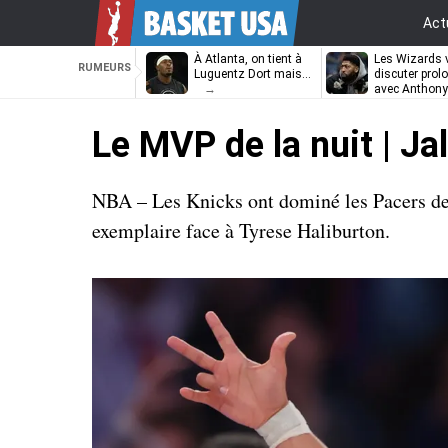
Act
À Atlanta, on tient à
Les Wizards 
RUMEURS
Luguentz Dort mais…
discuter prol
avec Anthony
Davis
Le MVP de la nuit | Ja
NBA – Les Knicks ont dominé les Pacers de 
exemplaire face à Tyrese Haliburton.