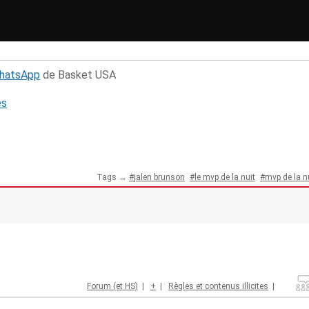
WhatsApp
de Basket USA
és
Tags →
jalen brunson
le mvp de la nuit
mvp de la n
Forum (et HS)
|
+
|
Règles et contenus illicites
|