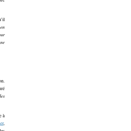
’il
 en
our
 ne
on.
uré
des
e à
er
,
les