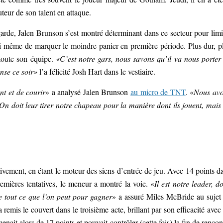
uteur de son talent en attaque.
rde, Jalen Brunson s’est montré déterminant dans ce secteur pour limi
ni même de marquer le moindre panier en première période. Plus dur, p
 toute son équipe.
«C’est notre gars, nous savons qu’il va nous porter
ense ce soir»
l’a félicité Josh Hart dans le vestiaire.
nt et de courir
» a analysé Jalen Brunson
au micro de TNT
. «
Nous av
n doit leur tirer notre chapeau pour la manière dont ils jouent, mais
ivement, en étant le moteur des siens d’entrée de jeu. Avec 14 points d
remières tentatives, le meneur a montré la voie. «
Il est notre leader, d
 tout ce que l’on peut pour gagner
» a assuré Miles McBride au sujet
emis le couvert dans le troisième acte, brillant par son efficacité avec
nait alors de 17 points et pouvait contrôler (cette fois) la fin de rencon