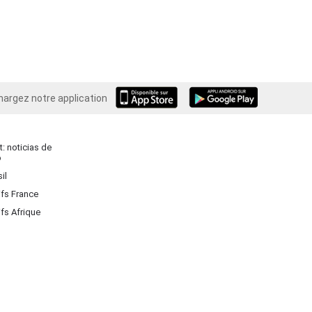
hargez notre application
Android
: noticias de
o
il
ifs France
ifs Afrique