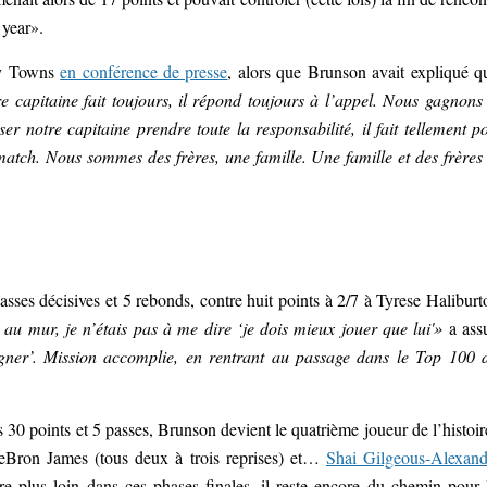
 year».
ny Towns
en conférence de presse
, alors que Brunson avait expliqué qu
e capitaine fait toujours, il répond toujours à l’appel. Nous gagnons
r notre capitaine prendre toute la responsabilité, il fait tellement p
tch. Nous sommes des frères, une famille. Une famille et des frères
asses décisives et 5 rebonds, contre huit points à 2/7 à Tyrese Haliburt
u mur, je n’étais pas à me dire ‘je dois mieux jouer que lui'»
a ass
ner’. Mission accomplie, en rentrant au passage dans le Top 100 
0 points et 5 passes, Brunson devient le quatrième joueur de l’histoir
eBron James (tous deux à trois reprises) et…
Shai Gilgeous-Alexand
 plus loin dans ces phases finales, il reste encore du chemin pour 