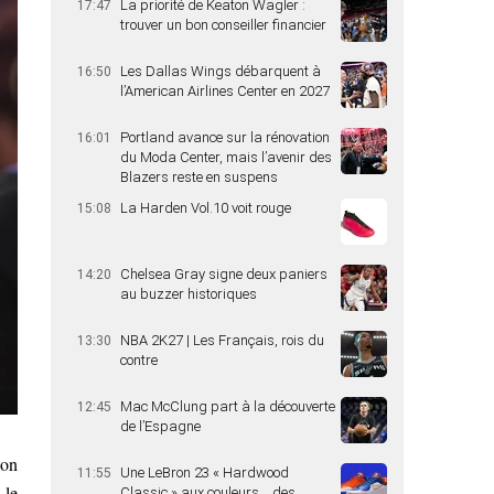
La priorité de Keaton Wagler :
17:47
trouver un bon conseiller financier
Les Dallas Wings débarquent à
16:50
l’American Airlines Center en 2027
Portland avance sur la rénovation
16:01
du Moda Center, mais l’avenir des
Blazers reste en suspens
La Harden Vol.10 voit rouge
15:08
Chelsea Gray signe deux paniers
14:20
au buzzer historiques
NBA 2K27 | Les Français, rois du
13:30
contre
Mac McClung part à la découverte
12:45
de l’Espagne
son
Une LeBron 23 « Hardwood
11:55
 le
Classic » aux couleurs… des