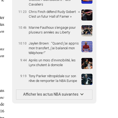
Cavaliers
Chris Finch défend Rudy Gobert : «
11:23
ter
C’est un futur Hall of Famer »
lus
Marine Fauthoux s’engage pour
10:46
 en
plusieurs années au Liberty
Jaylen Brown : “Quand j’ai appris
10:10
ons
mon transfert, j’ai balancé mon
téléphone !”
 on
Après un mois d’invincibilité, les
9:44
Lynx chutent à domicile
Tony Parker rétropédale sur son
9:19
rêve de remporter la NBA Europe
ans
Afficher les actus NBA suivantes
onc
 de
 16
tre