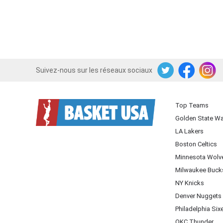
Suivez-nous sur les réseaux sociaux
Twitter
Facebook
Instagram
Top Teams
Golden State Wa
LA Lakers
Boston Celtics
Minnesota Wolv
Milwaukee Buck
NY Knicks
Denver Nuggets
Philadelphia Six
OKC Thunder