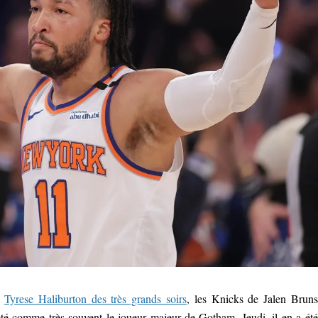
n
Tyrese Haliburton des très grands soirs
, les Knicks de Jalen Brun
té comme très souvent le joueur majeur de Gotham. Jeudi, il en a été