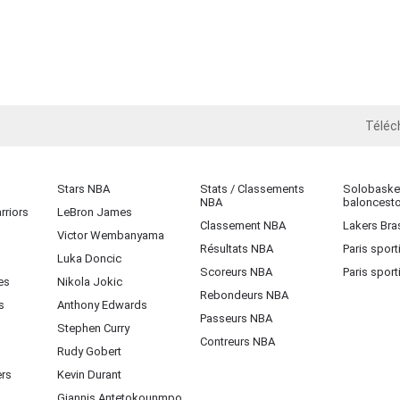
Téléc
iOS
Stars NBA
Stats / Classements
Solobasket
NBA
baloncest
rriors
LeBron James
Classement NBA
Lakers Bras
Victor Wembanyama
Résultats NBA
Paris sport
Luka Doncic
Scoreurs NBA
Paris sport
es
Nikola Jokic
Rebondeurs NBA
s
Anthony Edwards
Passeurs NBA
Stephen Curry
Contreurs NBA
Rudy Gobert
ers
Kevin Durant
Giannis Antetokounmpo