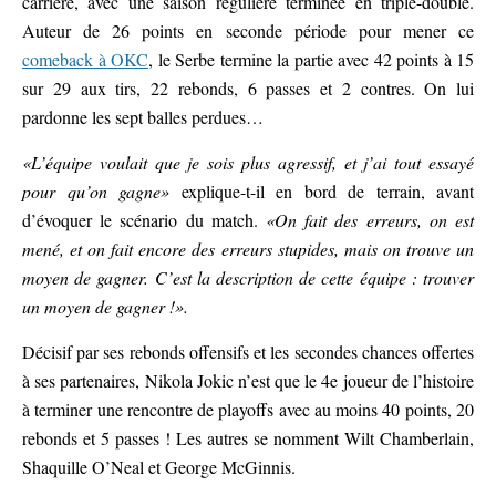
carrière, avec une saison régulière terminée en triple-double.
Auteur de 26 points en seconde période pour mener ce
comeback à OKC
, le Serbe termine la partie avec 42 points à 15
sur 29 aux tirs, 22 rebonds, 6 passes et 2 contres. On lui
pardonne les sept balles perdues…
«L’équipe voulait que je sois plus agressif, et j’ai tout essayé
pour qu’on gagne»
explique-t-il en bord de terrain, avant
d’évoquer le scénario du match.
«On fait des erreurs, on est
mené, et on fait encore des erreurs stupides, mais on trouve un
moyen de gagner. C’est la description de cette équipe : trouver
un moyen de gagner !».
Décisif par ses rebonds offensifs et les secondes chances offertes
à ses partenaires, Nikola Jokic n’est que le 4e joueur de l’histoire
à terminer une rencontre de playoffs avec au moins 40 points, 20
rebonds et 5 passes ! Les autres se nomment Wilt Chamberlain,
Shaquille O’Neal et George McGinnis.