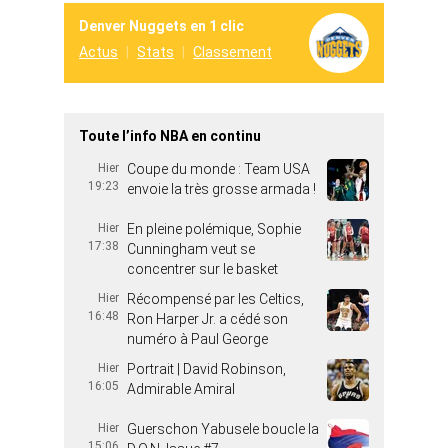
Denver Nuggets en 1 clic
Actus
Stats
Classement
Toute l’info NBA en continu
Hier
Coupe du monde : Team USA
19:23
envoie la très grosse armada !
Hier
En pleine polémique, Sophie
17:38
Cunningham veut se
concentrer sur le basket
Hier
Récompensé par les Celtics,
16:48
Ron Harper Jr. a cédé son
numéro à Paul George
Hier
Portrait | David Robinson,
16:05
Admirable Amiral
Hier
Guerschon Yabusele boucle la
15:06