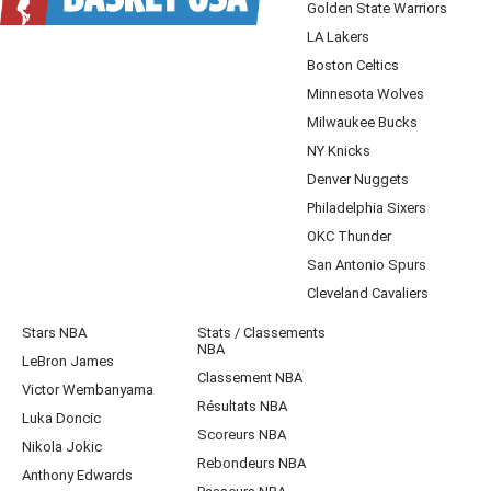
Golden State Warriors
LA Lakers
Boston Celtics
Minnesota Wolves
Milwaukee Bucks
NY Knicks
Denver Nuggets
Philadelphia Sixers
OKC Thunder
San Antonio Spurs
Cleveland Cavaliers
Stars NBA
Stats / Classements
NBA
LeBron James
Classement NBA
Victor Wembanyama
Résultats NBA
Luka Doncic
Scoreurs NBA
Nikola Jokic
Rebondeurs NBA
Anthony Edwards