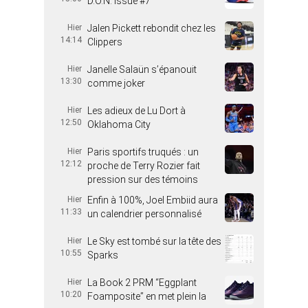
D.O.N. Issue #7
Hier
Jalen Pickett rebondit chez les
14:14
Clippers
Hier
Janelle Salaün s’épanouit
13:30
comme joker
Hier
Les adieux de Lu Dort à
12:50
Oklahoma City
Hier
Paris sportifs truqués : un
12:12
proche de Terry Rozier fait
pression sur des témoins
Hier
Enfin à 100%, Joel Embiid aura
11:33
un calendrier personnalisé
Hier
Le Sky est tombé sur la tête des
10:55
Sparks
Hier
La Book 2 PRM “Eggplant
10:20
Foamposite” en met plein la