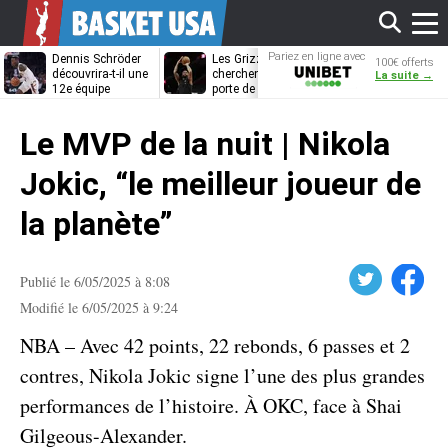
Affi
Pariez en ligne avec
Dennis Schröder
Les Grizzlies
Dwane Casey
100€ offerts
Unibet
découvrira-t-il une
cherchent déjà une
bientôt coach
La suite →
12e équipe
porte de sortie
Rome ?
différente ?
pour D’Angelo
le
Russell
Le MVP de la nuit | Nikola
men
Jokic, “le meilleur joueur de
la planète”
Twitter
Facebook
Publié le 6/05/2025 à 8:08
Modifié le 6/05/2025 à 9:24
NBA – Avec 42 points, 22 rebonds, 6 passes et 2
contres, Nikola Jokic signe l’une des plus grandes
performances de l’histoire. À OKC, face à Shai
Gilgeous-Alexander.