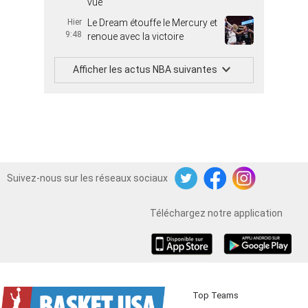
vue
Hier
Le Dream étouffe le Mercury et
9:48
renoue avec la victoire
Afficher les actus NBA suivantes
Suivez-nous sur les réseaux sociaux
Twitter
Facebook
Instagram
Téléchargez notre application
iOS
Android
Top Teams